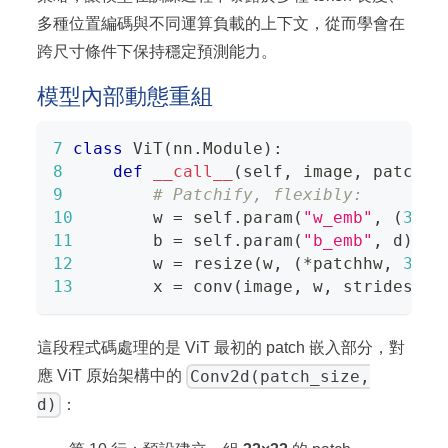
多種位置編碼與不同運算負載的上下文，從而學會在
跨尺寸條件下保持穩定預測能力。
模型內部動態重組
7
class
ViT
(
nn
.
Module
)
:
8
def
__call__
(
self
,
 image
,
 patchhw
9
# Patchify, flexibly:
10
        w 
=
 self
.
param
(
"w_emb"
,
(
32
,
11
        b 
=
 self
.
param
(
"b_emb"
,
 d
)
12
        w 
=
 resize
(
w
,
(
*
patchhw
,
3
,
 d
13
        x 
=
 conv
(
image
,
 w
,
 strides
=
pa
這段程式碼處理的是 ViT 最初的 patch 嵌入部分，對
Conv2d(patch_size,
應 ViT 原始架構中的
d)
：