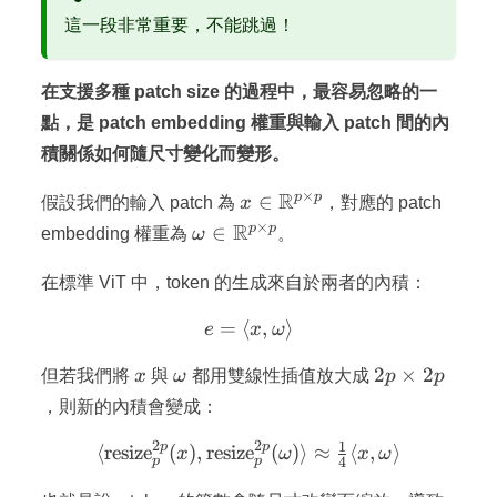
這一段非常重要，不能跳過！
在支援多種 patch size 的過程中，最容易忽略的一
點，是 patch embedding 權重與輸入 patch 間的內
積關係如何隨尺寸變化而變形。
×
x \in
R
p
p
∈
假設我們的輸入 patch 為
x
，對應的 patch
\mathbb{R}^{p
×
\omega \in
R
p
p
∈
embedding 權重為
ω
。
\times p}
\mathbb{R}^{p
\times p}
在標準 ViT 中，token 的生成來自於兩者的內積：
=
⟨
e = \langle x, \omega \ran
,
⟩
e
x
ω
x
\omega
2p
2
×
2
但若我們將
x
與
ω
都用雙線性插值放大成
p
p
\times
，則新的內積會變成：
2p
2
2
1
p
p
⟨
resize
(
)
,
resize
\langle \text{resize}^{2p
(
)⟩
≈
⟨
,
⟩
x
ω
x
ω
4
p
p