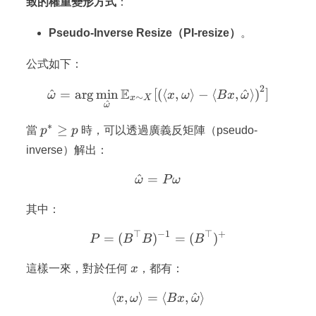
致的權重變形方式
：
Pseudo-Inverse Resize（PI-resize）
。
公式如下：
2
E
\hat{\omega} = \arg\min_{
^
=
ar
g
min
[
(
⟨
,
⟩
−
⟨
,
^
⟩
)
]
ω
x
ω
B
x
ω
∼
x
X
^
ω
∗
p^*
≥
當
p
p
時，可以透過廣義反矩陣（pseudo-
\geq
inverse）解出：
p
^
=
\hat{\omega} = P \omeg
ω
P
ω
其中：
⊤
−
1
⊤
+
P = (B^\top B)^{-1} = (
=
(
)
=
(
)
P
B
B
B
x
這樣一來，對於任何
x
，都有：
⟨
,
⟩
=
\langle x, \omega \rangle
⟨
,
^
⟩
x
ω
B
x
ω