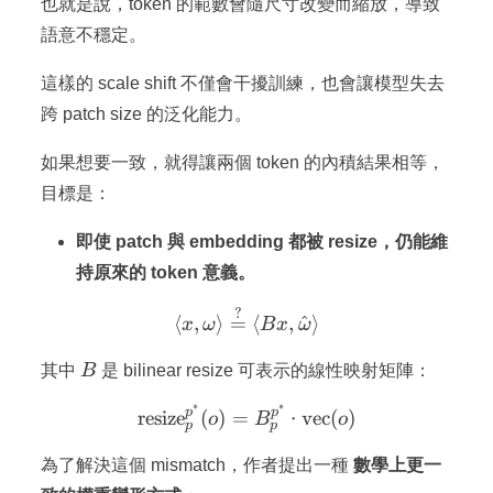
也就是說，token 的範數會隨尺寸改變而縮放，導致
語意不穩定。
這樣的 scale shift 不僅會干擾訓練，也會讓模型失去
跨 patch size 的泛化能力。
如果想要一致，就得讓兩個 token 的內積結果相等，
目標是：
即使 patch 與 embedding 都被 resize，仍能維
持原來的 token 意義。
?
\langle x, \omega \rangle
⟨
,
⟩
=
⟨
,
^
⟩
x
ω
B
x
ω
B
其中
B
是 bilinear resize 可表示的線性映射矩陣：
∗
∗
\text{resize}^{p^*}_{p}(
p
p
resize
(
)
=
⋅
vec
(
)
o
B
o
p
p
為了解決這個 mismatch，作者提出一種
數學上更一