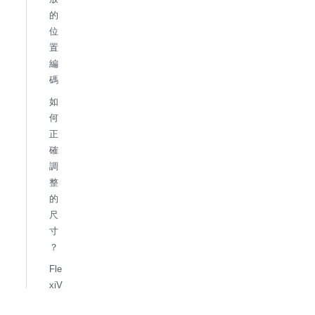
的
位
置
編
碼
如
何
正
確
調
整
的
尺
寸
？
Fle
xiV
iT