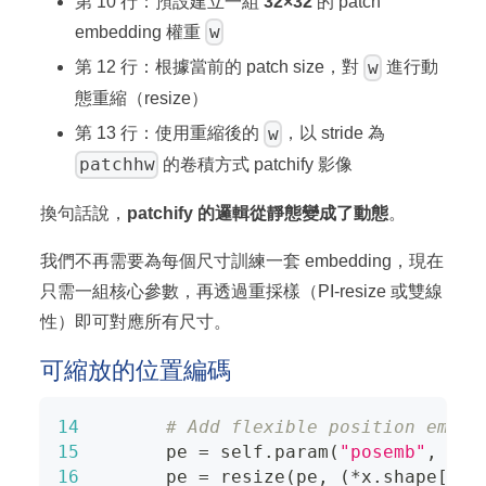
第 10 行：預設建立一組
32×32
的 patch
w
embedding 權重
w
第 12 行：根據當前的 patch size，對
進行動
態重縮（resize）
w
第 13 行：使用重縮後的
，以 stride 為
patchhw
的卷積方式 patchify 影像
換句話說，
patchify 的邏輯從靜態變成了動態
。
我們不再需要為每個尺寸訓練一套 embedding，現在
只需一組核心參數，再透過重採樣（PI-resize 或雙線
性）即可對應所有尺寸。
可縮放的位置編碼
14
# Add flexible position embed
15
        pe 
=
 self
.
param
(
"posemb"
,
(
7
,
16
        pe 
=
 resize
(
pe
,
(
*
x
.
shape
[
1
:
3