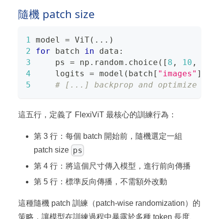
隨機 patch size
1
 model 
=
 ViT
(
.
.
.
)
2
for
 batch 
in
 data
:
3
     ps 
=
 np
.
random
.
choice
(
[
8
,
10
,
.
.
.
4
     logits 
=
 model
(
batch
[
"images"
]
,
(
5
# [...] backprop and optimize as 
這五行，定義了 FlexiViT 最核心的訓練行為：
第 3 行：每個 batch 開始前，隨機選定一組
ps
patch size
第 4 行：將這個尺寸傳入模型，進行前向傳播
第 5 行：標準反向傳播，不需額外改動
這種隨機 patch 訓練（patch-wise randomization）的
策略，讓模型在訓練過程中暴露於多種 token 長度、