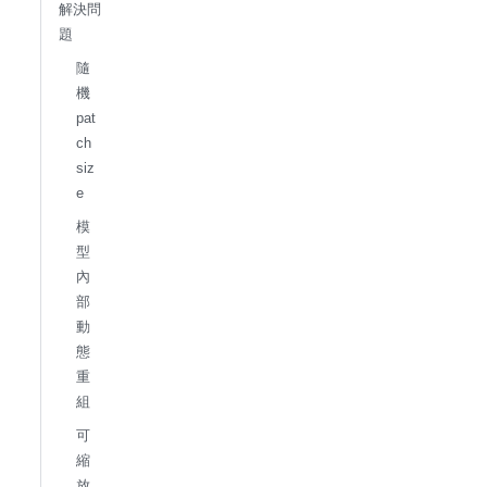
解決問
題
隨
機
pat
ch
siz
e
模
型
內
部
動
態
重
組
可
縮
放