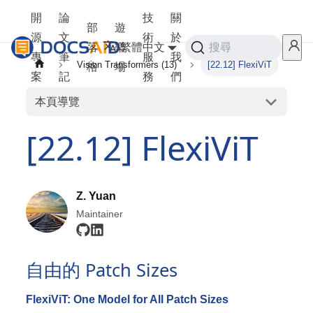
開
論
技
關
部
遊
源
文
術
於
落
樂
繁體中文
搜尋
專
筆
服
我
Vision Transformers (13)
[22.12] FlexiViT
格
場
案
記
務
們
本頁導覽
[22.12] FlexiViT
Z. Yuan
Maintainer
自由的 Patch Sizes
FlexiViT: One Model for All Patch Sizes