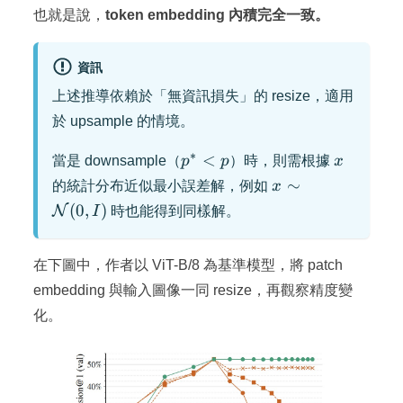
也就是說，
token embedding 內積完全一致。
資訊
上述推導依賴於「無資訊損失」的 resize，適用
於 upsample 的情境。
∗
p^*
x
<
當是 downsample（
p
p
）時，則需根據
x
< p
x \sim
∼
的統計分布近似最小誤差解，例如
x
\mathcal{N}
(
0
,
)
N
I
時也能得到同樣解。
(0, I)
在下圖中，作者以 ViT-B/8 為基準模型，將 patch
embedding 與輸入圖像一同 resize，再觀察精度變
化。