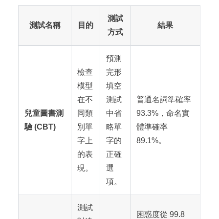
測試
測試名稱
目的
結果
方式
預測
檢查
完形
模型
填空
在不
測試
普通名詞準確率
兒童圖書測
同類
中省
93.3%，命名實
驗 (CBT)
別單
略單
體準確率
字上
字的
89.1%。
的表
正確
現。
選
項。
測試
困惑度從 99.8