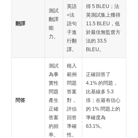
英語
得 5 BLEU；法
測試
=法
英測試集上獲得
翻譯
翻譯
語句
11.5 BLEU，低
能
子進
於最佳無監督方
力。
行翻
法的 33.5
譯。
BLEU。
測試
植入
為事
範例
正確回答了
實性
問題
4.1% 的問題，
問題
答案
比基線多 5.3
問答
產生
對，
倍；在最有信心
正確
評估
的 1% 問題上的
答案
回答
準確度為
的頻
準確
63.1%。
率。
性。