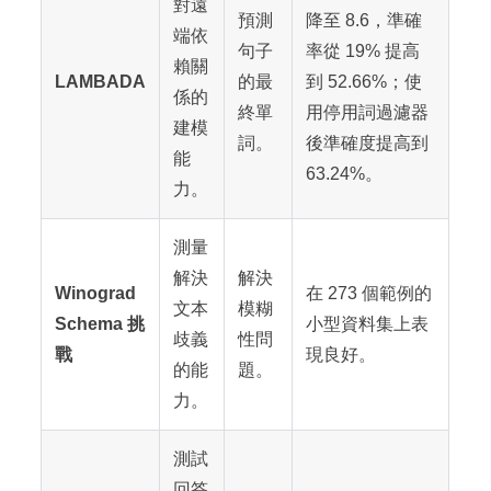
對遠
預測
降至 8.6，準確
端依
句子
率從 19% 提高
賴關
LAMBADA
的最
到 52.66%；使
係的
終單
用停用詞過濾器
建模
詞。
後準確度提高到
能
63.24%。
力。
測量
解決
解決
Winograd
在 273 個範例的
文本
模糊
Schema 挑
小型資料集上表
歧義
性問
戰
現良好。
的能
題。
力。
測試
回答