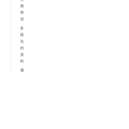
務
學
習
多
樣
化
的
資
料
優
化
BP
E
編
碼
討論
模
型