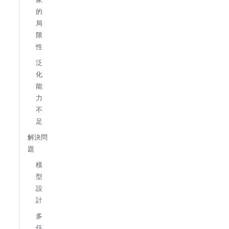
的
局
限
性
泛
化
能
力
不
足
解決問
題
模
型
設
計
多
任