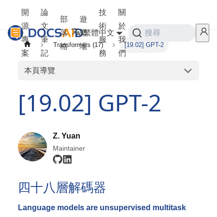
開
論
技
關
部
遊
源
文
術
於
落
樂
繁體中文
搜尋
專
筆
服
我
Transformers (17)
[19.02] GPT-2
格
場
案
記
務
們
本頁導覽
[19.02] GPT-2
Z. Yuan
Maintainer
四十八層解碼器
Language models are unsupervised multitask