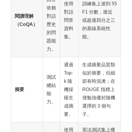
使用
訓練集上達到 55
依賴
對話
F1 分數，接近
閱讀理解
對話
問答
或超過四分之三
（CoQA）
歷史
資料
的基線系統性
的問
集。
能。
題能
力。
通過
生成摘要品質類
Top-
似於摘要，但細
測試
k 隨
節有時混淆；在
總結
摘要
機採
ROUGE 指標上
能
樣生
僅勉強優於隨機
力。
成摘
選擇的 3 個句
要。
子。
使用
英法測試集上獲