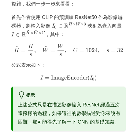
複雜，我們一步一步來看看：
首先作者使用 CLIP 的預訓練 ResNet50 作為影像編
×
×
3
I_0 \in
R
I \in
H
W
∈
碼器，將輸入影像
I
映射為嵌入向量
0
~
~
\mathbb{R}^{H
\math
×
×
R
H
W
C
∈
I
，其中：
\times W \times
\time
3}
C}
~
~
H
W
\tilde{H} = \frac{H}{s},
=
,
=
,
=
1024
,
=
32
H
W
C
s
s
s
公式表示如下：
=
ImageEncoder
I = \text{ImageEncoder}(
(
)
I
I
0
提示
上述公式只是在描述影像輸入 ResNet 經過五次
降採樣的過程，如果這裡的數學描述對你來說有
困難，那可能得先了解一下 CNN 的基礎知識。