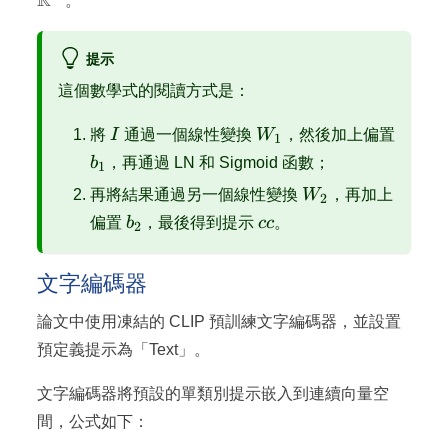
R
。
\times C}, W_2
\in
提示
\mathbb{R}^{C
\times D}, b_1
這個數學式的閱讀方式是：
\in
\mathbb{R}^C,
I
W_1
將
I
通過一個線性變換
W
，然後加上偏置
1
b_2 \in
b_1
b
，再通過 LN 和 Sigmoid 函數；
1
\mathbb{R}^D
W_2
再將結果通過另一個線性變換
W
，再加上
2
b_2
cc
偏置
b
，最後得到提示
cc
。
2
文字編碼器
論文中使用凍結的 CLIP 預訓練文字編碼器，並設置
預定義提示為「Text」。
文字編碼器將預設的單類別提示嵌入到連續向量空
間，公式如下：