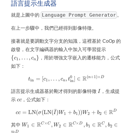
語言提示生成器
Language Prompt Generator
就是上圖中的
。
在上一步驟中，我們已經得到影像特徵。
接著就是要調動文字分支的知識，這裡基於 CoOp 的
\
啟發，在文字編碼器的輸入中加入可學習提示
{c_1,
{
,
…
,
}
c
c
，用於增強文字嵌入的遷移能力，公式
1
n
\dots,
如下：
c_n\}
0
(
+
1
)
×
R
t_\text{in} = [c_1, \dots
n
D
=
[
,
…
,
,
]
∈
t
c
c
t
in
1
in
n
I
語言提示生成器基於剛才得到的影像特徵
I
，生成提
cc
示
cc
，公式如下：
ˉ
R
D
cc = \text{LN}(\sigma(\
=
LN
(
(
LN
(
)
+
))
+
∈
cc
σ
I
W
b
W
b
1
1
2
2
×
×
W_1 \in
R
R
R
C
C
C
D
C
∈
,
∈
,
∈
,
∈
其中
W
W
b
b
1
2
1
2
\mathbb{R}^{C
D