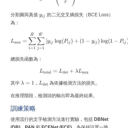
τ
y_{ij}
分割圖與真值
y
的二元交叉熵損失（BCE Loss）
ij
為：
~
~
L_\text{aux} = \sum_{i=1}
H
W
∑
∑
=
[
lo
g
(
)
+
(
1
−
)
lo
g
(
1
−
L
y
P
y
P
aux
ij
ij
ij
ij
=
1
=
1
i
j
總損失函數為：
=
L_\text{total} = L_\text
+
L
L
λ
L
total
det
aux
\lambda
L_\text{det}
=
1
其中
λ
，
L
為依據檢測方法的損失。
det
= 1
在推理階段，檢測頭的輸出即為最終結果。
訓練策略
使用流行的文字檢測方法進行實驗，包括
DBNet
(DB)
、
PAN
和
FCENet (FCE)
。為保持設置一致