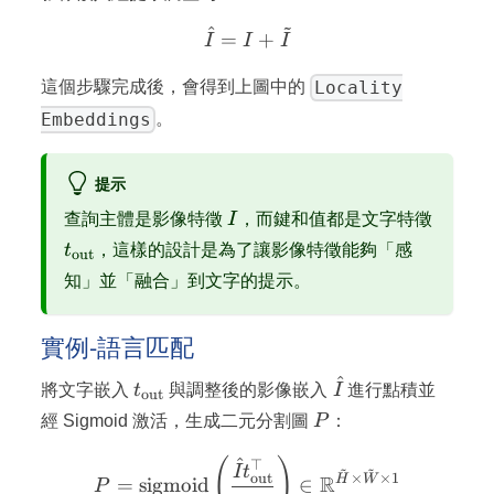
~
^
\hat{I} = I + \tilde{I}
=
+
I
I
I
Locality
這個步驟完成後，會得到上圖中的
Embeddings
。
提示
I
查詢主體是影像特徵
I
，而鍵和值都是文字特徵
t_\text{out}
t
，這樣的設計是為了讓影像特徵能夠「感
out
知」並「融合」到文字的提示。
實例-語言匹配
^
t_\text{out}
\hat{I}
將文字嵌入
t
與調整後的影像嵌入
I
進行點積並
out
P
經 Sigmoid 激活，生成二元分割圖
P
：
^
(
)
P = \text{sigmoid}\left(\
⊤
~
~
I
t
out
×
×
1
R
H
W
=
sigmoid
∈
P