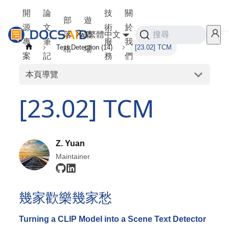
開
論
技
關
部
遊
源
文
術
於
落
樂
繁體中文
搜尋
專
筆
服
我
Text Detection (14)
[23.02] TCM
格
場
案
記
務
們
本頁導覽
[23.02] TCM
Z. Yuan
Maintainer
幾家歡樂幾家愁
Turning a CLIP Model into a Scene Text Detector