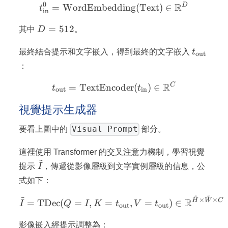
0
R
D
t_\text{in}^0 = \text{W
=
WordEmbedding
(
Text
)
∈
t
in
D
=
512
其中
D
。
=
t_\text
512
最終結合提示和文字嵌入，得到最終的文字嵌入
t
out
：
R
C
t_\text{out} = \text{Tex
=
TextEncoder
(
)
∈
t
t
out
in
視覺提示生成器
Visual Prompt
要看上圖中的
部分。
這裡使用 Transformer 的交叉注意力機制，學習視覺
~
\tilde{I}
提示
I
，傳遞從影像層級到文字實例層級的信息，公
式如下：
~
~
~
\tilde{I} = \text{TDec}(Q
×
×
R
H
W
C
=
TDec
(
=
,
=
,
=
)
∈
I
Q
I
K
t
V
t
out
out
影像嵌入經提示調整為：