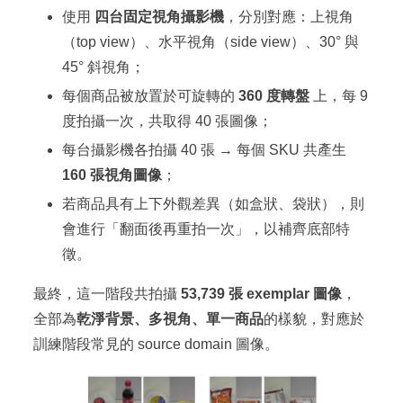
使用
四台固定視角攝影機
，分別對應：上視角
（top view）、水平視角（side view）、30° 與
45° 斜視角；
每個商品被放置於可旋轉的
360 度轉盤
上，每 9
度拍攝一次，共取得 40 張圖像；
每台攝影機各拍攝 40 張 → 每個 SKU 共產生
160 張視角圖像
；
若商品具有上下外觀差異（如盒狀、袋狀），則
會進行「翻面後再重拍一次」，以補齊底部特
徵。
最終，這一階段共拍攝
53,739 張 exemplar 圖像
，
全部為
乾淨背景、多視角、單一商品
的樣貌，對應於
訓練階段常見的 source domain 圖像。