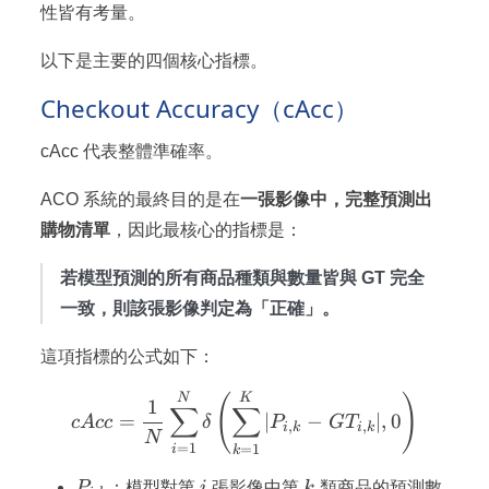
性皆有考量。
以下是主要的四個核心指標。
Checkout Accuracy（cAcc）
cAcc 代表整體準確率。
ACO 系統的最終目的是在
一張影像中，完整預測出
購物清單
，因此最核心的指標是：
若模型預測的所有商品種類與數量皆與 GT 完全
一致，則該張影像判定為「正確」。
這項指標的公式如下：
cAcc = \frac{1}{N} \sum_{
N
K
(
)
1
∑
∑
=
∣
−
∣
,
0
c
A
cc
δ
P
G
T
,
,
i
k
i
k
N
=
1
=
1
i
k
P_{i,k}
i
k
P
：模型對第
i
張影像中第
k
類商品的預測數