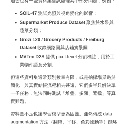
過去也有一些資料集嘗試處理其中部分問題，例如：
SOIL-47
測試光照與視角變化的影響；
Supermarket Produce Dataset
聚焦於水果與
蔬菜分類；
Grozi-120 / Grocery Products / Freiburg
Dataset
收錄網路圖與店鋪實景圖；
MVTec D2S
提供 pixel-level 分割標註，用於工
業物件語意分割。
但這些資料集通常類別數量有限，或是拍攝場景過於
簡化，與真實結帳流程相去甚遠。它們多半只解決單
一子任務，無法同時測試「堆疊、多類、遮擋」等真
實難題。
資料量不足也讓學習模型更為困難。雖然傳統 data
augmentation 方法（翻轉、平移、色彩擾動等）能略