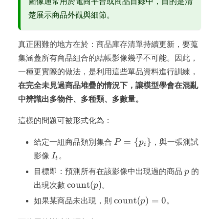
圖像通常用於電商平台或商品目錄中，目的是清
楚展示商品外觀與細節。
真正困難的地方在於：商品庫存清單持續更新，要蒐
集涵蓋所有商品組合的結帳影像幾乎不可能。因此，
一種更實際的做法，是利用這些單品資料進行訓練，
在完全未見過商品堆疊的情況下，讓模型學會在混亂
中辨識出多物件、多種類、多數量。
這樣的問題可被形式化為：
P = \
=
{
}
給定一組商品類別集合
P
p
，與一張測試
i
{p_i\}
I_t
影像
I
。
t
p
目標即：預測所有在該影像中出現過的商品
p
的
\text{count}
count
(
)
出現次數
p
。
(p)
\text{count}
count
(
)
=
0
如果某商品未出現，則
p
。
(p) = 0