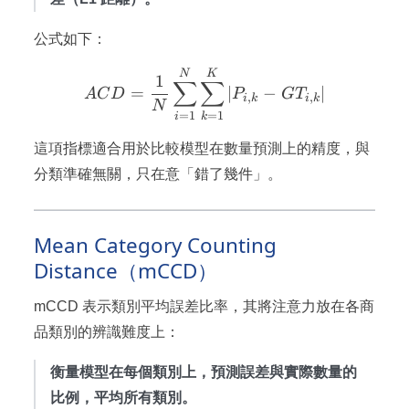
公式如下：
ACD = \frac{1}{N} \sum_
N
K
1
∑
∑
=
∣
−
∣
A
C
D
P
G
T
,
,
i
k
i
k
N
=
1
=
1
i
k
這項指標適合用於比較模型在數量預測上的精度，與
分類準確無關，只在意「錯了幾件」。
Mean Category Counting
Distance（mCCD）
mCCD 表示類別平均誤差比率，其將注意力放在各商
品類別的辨識難度上：
衡量模型在每個類別上，預測誤差與實際數量的
比例，平均所有類別。