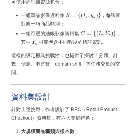
可使用的訓練資源包含：
S = \
=
{(
,
)}
一組單品影像資料集
S
I
y
，每張圖
s
s
{(I_s,
對應一項商品類別；
y_s)\}
C = \
=
{(
,
)}
一組可選的結帳影像資料集
C
I
Y
，
c
c
{(I_c,
Y_c
其中
Y
可能包含不同程度的標註資訊。
c
Y_c)\}
這樣的設定極具挑戰性，也提供了探討「分類、計
數、偵測、弱監督、domain shift」等任務交集的空
間。
資料集設計
針對上述挑戰，作者設計了 RPC（Retail Product
Checkout）資料集，有六大關鍵特色：
大規模商品種類與樣本數