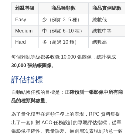
雜亂等級
商品種類數
商品實例總數
Easy
少（例如 3–5 種）
總數低
幾
Medium
中（例如 6–10 種）
總數中等
偶
Hard
多（超過 10 種）
總數高
高
每個雜亂等級都各收錄 10,000 張圖像，總計構成
30,000 張結帳圖像
。
評估指標
自動結帳任務的目標是：
正確預測一張影像中所有商
品的種類與數量
。
為了量化模型在這類任務上的表現，RPC 資料集提
出了一套針對 ACO 任務設計的專屬評估指標，從單
張影像準確性、數量誤差、類別層次表現到語意一致