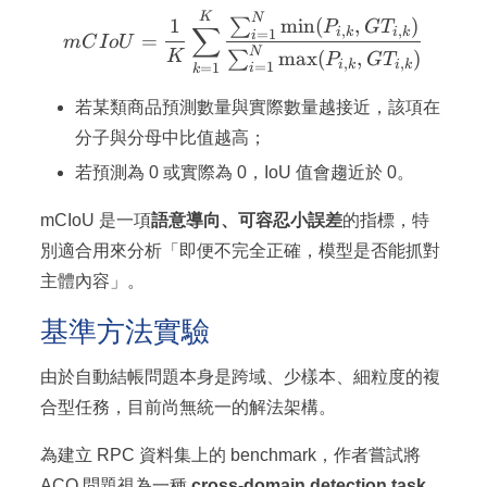
mCIoU = \frac{1}{K} \su
K
N
min
(
,
)
1
∑
P
G
T
∑
,
,
i
k
i
k
=
1
i
=
m
C
I
o
U
N
K
max
(
,
)
∑
P
G
T
,
,
i
k
i
k
=
1
=
1
i
k
若某類商品預測數量與實際數量越接近，該項在
分子與分母中比值越高；
若預測為 0 或實際為 0，IoU 值會趨近於 0。
mCIoU 是一項
語意導向、可容忍小誤差
的指標，特
別適合用來分析「即便不完全正確，模型是否能抓對
主體內容」。
基準方法實驗
由於自動結帳問題本身是跨域、少樣本、細粒度的複
合型任務，目前尚無統一的解法架構。
為建立 RPC 資料集上的 benchmark，作者嘗試將
ACO 問題視為一種
cross-domain detection task
，