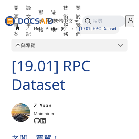
開
論
技
關
部
遊
源
文
術
於
落
樂
繁體中文
搜尋
專
筆
服
我
Retail Product (6)
[19.01] RPC Dataset
格
場
案
記
務
們
本頁導覽
[19.01] RPC
Dataset
Z. Yuan
Maintainer
老闆，買單！