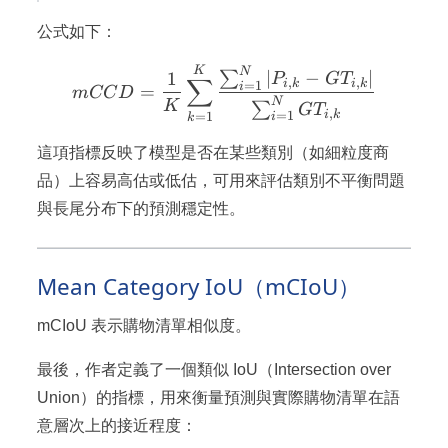
公式如下：
mCCD = \frac{1}{K} \sum
K
N
∣
−
∣
1
∑
P
G
T
∑
,
,
i
k
i
k
=
1
i
=
m
CC
D
N
K
∑
G
T
,
i
k
=
1
=
1
i
k
這項指標反映了模型是否在某些類別（如細粒度商
品）上容易高估或低估，可用來評估類別不平衡問題
與長尾分布下的預測穩定性。
Mean Category IoU（mCIoU）
mCIoU 表示購物清單相似度。
最後，作者定義了一個類似 IoU（Intersection over
Union）的指標，用來衡量預測與實際購物清單在語
意層次上的接近程度：