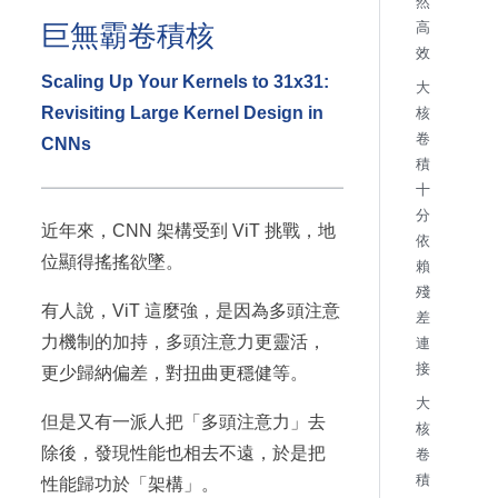
然
巨無霸卷積核
高
效
Scaling Up Your Kernels to 31x31:
大
Revisiting Large Kernel Design in
核
卷
CNNs
積
十
分
近年來，CNN 架構受到 ViT 挑戰，地
依
位顯得搖搖欲墜。
賴
殘
有人說，ViT 這麼強，是因為多頭注意
差
力機制的加持，多頭注意力更靈活，
連
接
更少歸納偏差，對扭曲更穩健等。
大
但是又有一派人把「多頭注意力」去
核
除後，發現性能也相去不遠，於是把
卷
積
性能歸功於「架構」。