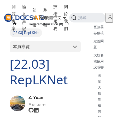
開
論
技
關
部
遊
源
文
術
於
落
樂
繁體中文
搜尋
專
筆
服
我
Reparameterization (8)
格
場
巨無霸
案
記
務
們
[22.03] RepLKNet
卷積核
定義問
本頁導覽
題
大核卷
[22.03]
積使用
說明書
RepLKNet
深
度
大
核
Z. Yuan
卷
Maintainer
積
仍