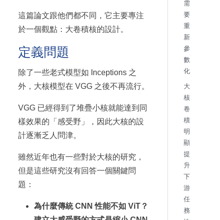
需
要
這篇論文跟他們都不同，它主要專注
重
於一個觀點：大卷積核的設計。
新
定義問題
參
數
化
除了一些老式模型如 Inceptions 之
外，大核模型在 VGG 之後不再流行。
大
核
VGG 已經得到了堆疊小核就能達到同
卷
積
樣效果的「感受野」，因此大核的設
明
計逐漸乏人問津。
顯
提
雖然近年也有一些對於大核的研究，
升
但是這些研究沒有回答一個關鍵問
下
題：
游
任
為什麼傳統 CNN 性能不如 ViT？
務
建立大感受野的方式是縮小 CNN