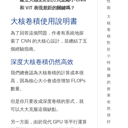
性
和 ViT 表現差距的關鍵嗎？
能
大
大核卷積使用說明書
核
卷
為了回答這個問題，作者有系統地探
積
索了 CNN 的大核心設計，並總結了五
對
個經驗指南。
於
小
深度大核卷積仍然高效
特
徵
我們總會認為大核卷積的計算成本很
圖
高，因為核心大小會成倍增加 FLOPs
的
數量。
效
果
但是你只要改成深度卷積的形式，就
依
然
可以大大克服這個缺點。
很
另一方面，由於現代 GPU 等平行運算
好