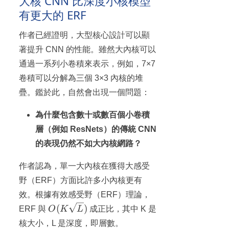
大核 CNN 比深度小核模型
有更大的 ERF
作者已經證明，大型核心設計可以顯
著提升 CNN 的性能。雖然大內核可以
通過一系列小卷積來表示，例如，7×7
卷積可以分解為三個 3×3 內核的堆
疊。鑑於此，自然會出現一個問題：
為什麼包含數十或數百個小卷積
層（例如 ResNets）的傳統 CNN
的表現仍然不如大內核網路？
作者認為，單一大內核在獲得大感受
野（ERF）方面比許多小內核更有
效。根據有效感受野（ERF）理論，
O(K\sqrt{L})
(
)
ERF 與
O
K
L
成正比，其中 K 是
核大小，L 是深度，即層數。