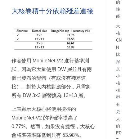
的
大核卷積十分依賴殘差連接
性
能
大
核
CN
N
比
作者使用 MobileNet-V2 進行基準測
深
度
試，因為它大量使用 DW 層並且有兩
小
個已發布的變體（有或沒有殘差連
核
接）。對於大內核對應部分，只需將
模
所有 DW 3×3 層替換為 13×13 層。
型
有
上表顯示大核心將使用捷徑的
更
MobileNet-V2 的準確率提高了
大
的
0.77%。然而，如果沒有捷徑，大核心
ER
會將準確率降低到只有 53.98%。