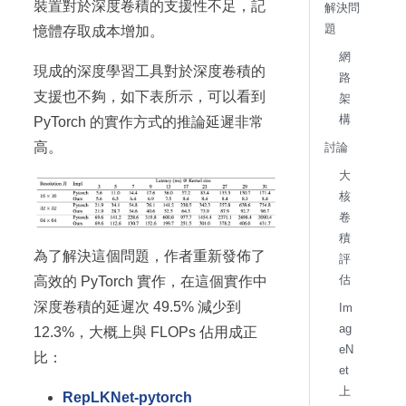
裝置對於深度卷積的支援性不足，記
解決問
題
憶體存取成本增加。
網
現成的深度學習工具對於深度卷積的
路
支援也不夠，如下表所示，可以看到
架
構
PyTorch 的實作方式的推論延遲非常
高。
討論
大
核
卷
積
為了解決這個問題，作者重新發佈了
評
估
高效的 PyTorch 實作，在這個實作中
深度卷積的延遲次 49.5% 減少到
Im
ag
12.3%，大概上與 FLOPs 佔用成正
eN
比：
et
上
RepLKNet-pytorch