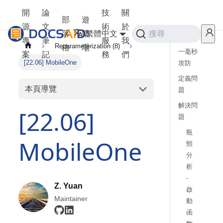
開
論
技
關
部
遊
源
文
術
於
落
樂
繁體中文
搜尋
專
筆
服
我
Reparameterization (8)
格
場
一毫秒
案
記
務
們
[22.06] MobileOne
攻防
定義問
本頁導覽
題
解決問
[22.06]
題
瓶
MobileOne
頸
分
析
-
Z. Yuan
啟
Maintainer
動
函