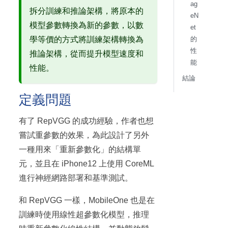
ag
拆分訓練和推論架構，將原本的
eN
模型參數轉換為新的參數，以數
et
的
學等價的方式將訓練架構轉換為
性
推論架構，從而提升模型速度和
能
性能。
結論
定義問題
有了 RepVGG 的成功經驗，作者也想
嘗試重參數的效果，為此設計了另外
一種用來「重新參數化」的結構單
元，並且在 iPhone12 上使用 CoreML
進行神經網路部署和基準測試。
和 RepVGG 一樣，MobileOne 也是在
訓練時使用線性超參數化模型，推理