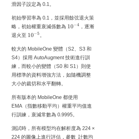
滑因子設定為 0.1。
初始學習率為 0.1，並採用餘弦退火策
−
4
10^{-4}
1
0
略，初始權重衰減係數為
，逐漸
−
5
10^{-5}
1
0
退火至
。
較大的 MobileOne 變體（S2、S3 和
S4）採用 AutoAugment 技術進行訓
練，而較小的變體（S0 和 S1）則使
用標準的資料增強方法，如隨機調整
大小的裁切和水平翻轉。
所有版本的 MobileOne 都使用
EMA（指數移動平均）權重平均值進
行訓練，衰減常數為 0.9995。
測試時，所有模型均在解析度為 224 ×
224 的圖像上進行評估，參數 ​​ 計數均