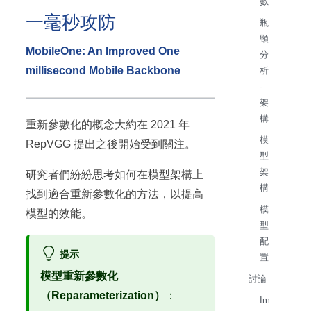
數
一毫秒攻防
瓶
頸
MobileOne: An Improved One
分
millisecond Mobile Backbone
析
-
架
構
重新參數化的概念大約在 2021 年
模
RepVGG 提出之後開始受到關注。
型
架
研究者們紛紛思考如何在模型架構上
構
找到適合重新參數化的方法，以提高
模
模型的效能。
型
配
提示
置
模型重新參數化
討論
（Reparameterization）
：
Im