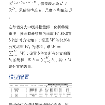
\mathbb{R}^{C_{out}\times
×
×
×
′
R
b' \in
C
C
K
K
∈
，偏差表示為
b
o
u
t
in
C_{in}\times K\times K}
\mathbb{R}^D
R
\mu
\gamma
\beta
D
。累積標準差
μ
、尺度
γ
和偏差
β
。
在每個分支中獲得批量歸一化折疊權
W
重後，推理時卷積層的權重
W
和偏置
b
W
b
的計算方法如下：權重
W
等於所有
W_{i}
W =
=
分支權重
W
的總和，即
W
i
\sum_{i=1}^{M}
M
b
b_{i}
∑
W
；偏置
b
等於所有分支偏置
i
=
1
i
W_{i}
M
b =
M
=
∑
b
的總和，即
b
b
，其中
M
i
i
=
1
i
\sum_{i=1}^{M}
是分支的數量。
b_{i}
模型配置