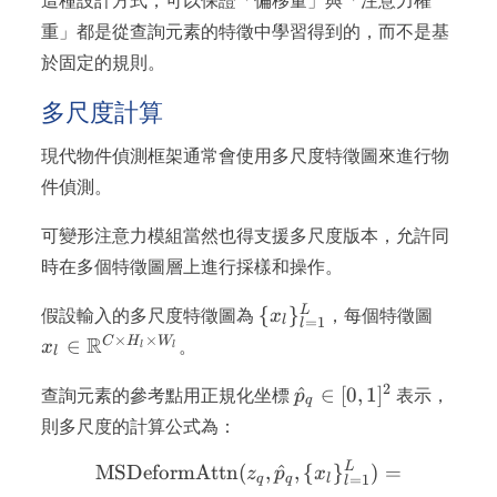
這種設計方式，可以保證「偏移量」與「注意力權
重」都是從查詢元素的特徵中學習得到的，而不是基
於固定的規則。
多尺度計算
現代物件偵測框架通常會使用多尺度特徵圖來進行物
件偵測。
可變形注意力模組當然也得支援多尺度版本，允許同
時在多個特徵圖層上進行採樣和操作。
\
x_l \in
L
{
}
假設輸入的多尺度特徵圖為
x
，每個特徵圖
l
=
1
l
{x_l\}_{l=1}^L
\math
×
×
R
C
H
W
∈
x
。
l
l
l
\times
\times
2
\hat{p}_q
^
∈
[
0
,
1
]
查詢元素的參考點用正規化坐標
p
表示，
q
\in [0,
則多尺度的計算公式為：
1]^2
L
\text{MSDeformAttn}(z_q
MSDeformAttn
(
,
^
,
{
}
)
=
z
p
x
=
1
q
q
l
l