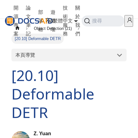
開
論
技
關
部
遊
源
文
術
於
落
樂
繁體中文
搜尋
專
筆
服
我
Object Detection (21)
格
場
案
記
務
們
[20.10] Deformable DETR
本頁導覽
[20.10]
Deformable
DETR
Z. Yuan