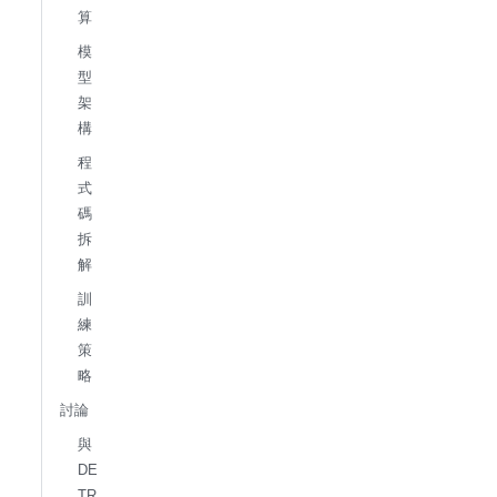
算
模
型
架
構
程
式
碼
拆
解
訓
練
策
略
討論
與
DE
TR