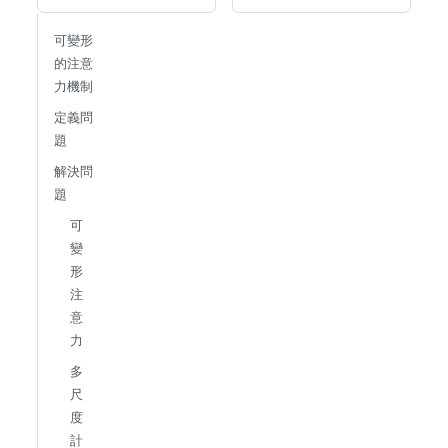
可變形
的注意
力機制
定義問
題
解決問
題
可
變
形
注
意
力
多
尺
度
計