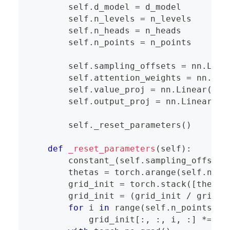
        self
.
d_model 
=
 d_model
        self
.
n_levels 
=
 n_levels
        self
.
n_heads 
=
 n_heads
        self
.
n_points 
=
 n_points
        self
.
sampling_offsets 
=
 nn
.
Line
        self
.
attention_weights 
=
 nn
.
Lin
        self
.
value_proj 
=
 nn
.
Linear
(
d_m
        self
.
output_proj 
=
 nn
.
Linear
(
d_
        self
.
_reset_parameters
(
)
def
_reset_parameters
(
self
)
:
        constant_
(
self
.
sampling_offsets
        thetas 
=
 torch
.
arange
(
self
.
n_he
        grid_init 
=
 torch
.
stack
(
[
thetas
        grid_init 
=
(
grid_init 
/
 grid_i
for
 i 
in
range
(
self
.
n_points
)
:
            grid_init
[
:
,
:
,
 i
,
:
]
*=
 i 