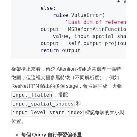
+
 samp
else
:
raise
 ValueError
(
'Last dim of reference_
        output 
=
 MSDeformAttnFunction
.
a
            value
,
 input_spatial_shapes
        output 
=
 self
.
output_proj
(
outpu
return
 output
從架構上來看，傳統 Attention 模組通常處理一張特
徵圖，但這裡支援多層特徵（不同解析度），例如
ResNet FPN 輸出的多個 stage，會被展平成一大張
input_flatten
，搭配
input_spatial_shapes
和
input_level_start_index
標記每層的大小與
位置。
每個 Query 自行學習偏移量