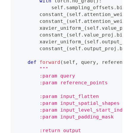
with
 torch
.
no_grad
(
)
:
            self
.
sampling_offsets
.
bias 
        constant_
(
self
.
attention_weight
        constant_
(
self
.
attention_weight
        xavier_uniform_
(
self
.
value_proj
        constant_
(
self
.
value_proj
.
bias
.
        xavier_uniform_
(
self
.
output_pro
        constant_
(
self
.
output_proj
.
bias
def
forward
(
self
,
 query
,
 reference_
"""
        :param query                   
        :param reference_points        
                                       
        :param input_flatten           
        :param input_spatial_shapes    
        :param input_level_start_index 
        :param input_padding_mask      
        :return output                 