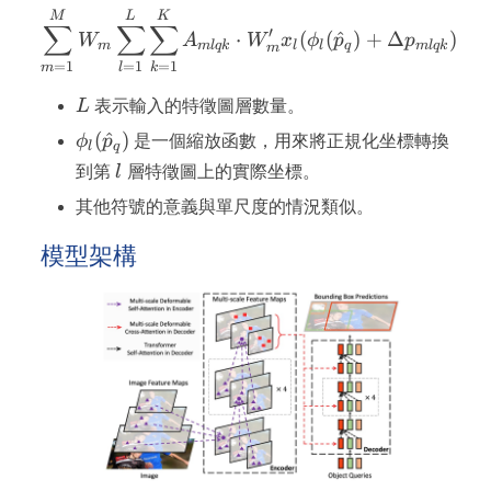
\sum_{m=1}^{M} W_m \su
M
L
K
∑
∑
∑
′
⋅
(
(
^
)
+
Δ
)
W
A
W
x
ϕ
p
p
m
m
lq
k
l
l
q
m
lq
k
m
=
1
=
1
=
1
m
l
k
L
L
表示輸入的特徵圖層數量。
\phi_l(\hat{p}_q)
(
^
)
ϕ
p
是一個縮放函數，用來將正規化坐標轉換
l
q
l
到第
l
層特徵圖上的實際坐標。
其他符號的意義與單尺度的情況類似。
模型架構