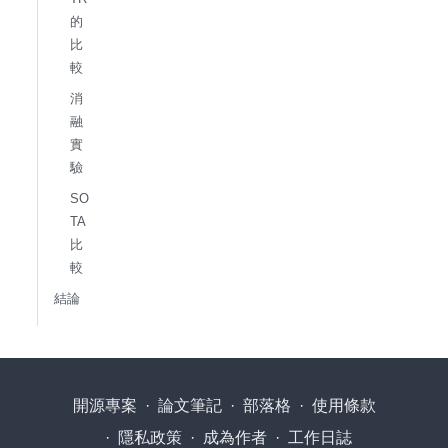
的
比
較
消
融
實
驗
SO
TA
比
較
結論
開源專案
·
論文筆記
·
部落格
·
使用條款
·
隱私政策
·
成為作者
·
工作日誌