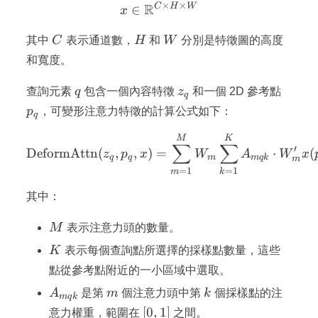
×
×
R
C
H
W
x \in \mathbb{R}^{C \ti
∈
x
C
H
W
其中
C
表示通道數，
H
和
W
分別是特徵圖的高度
和寬度。
q
z_q
p_q
查詢元素
q
包含一個內容特徵
z
和一個 2D 參考點
q
p
，可變形注意力特徵的計算公式如下：
q
\text{DeformAttn}(z_q,
M
K
∑
∑
′
DeformAttn
(
,
,
)
=
⋅
(
z
p
x
W
A
W
x
q
q
m
m
q
k
m
=
1
=
1
m
k
其中：
M
M
表示注意力頭的數量。
K
K
表示每個查詢點所選擇的採樣點數量，這些
點從參考點附近的一小區域中選取。
A_{mqk}
m
k
A
是第
m
個注意力頭中第
k
個採樣點的注
m
q
k
[0,
[
0
,
1
]
意力權重，範圍在
之間。