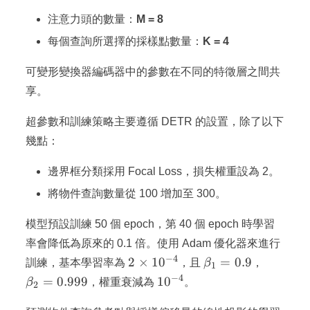
注意力頭的數量：
M = 8
每個查詢所選擇的採樣點數量：
K = 4
可變形變換器編碼器中的參數在不同的特徵層之間共
享。
超參數和訓練策略主要遵循 DETR 的設置，除了以下
幾點：
邊界框分類採用 Focal Loss，損失權重設為 2。
將物件查詢數量從 100 增加至 300。
模型預設訓練 50 個 epoch，第 40 個 epoch 時學習
率會降低為原來的 0.1 倍。使用 Adam 優化器來進行
−
4
2
\beta_1
\beta_2
2
×
1
0
=
0.9
訓練，基本學習率為
，且
β
，
1
\times
= 0.9
= 0.999
−
4
10^{-4}
=
0.999
1
0
β
，權重衰減為
。
2
10^{-4}