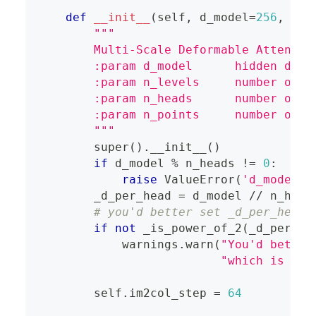
def
__init__
(
self
,
 d_model
=
256
,
 n_l
"""
        Multi-Scale Deformable Attentio
        :param d_model      hidden dime
        :param n_levels     number of f
        :param n_heads      number of a
        :param n_points     number of s
        """
super
(
)
.
__init__
(
)
if
 d_model 
%
 n_heads 
!=
0
:
raise
 ValueError
(
'd_model m
        _d_per_head 
=
 d_model 
//
 n_head
# you'd better set _d_per_head 
if
not
 _is_power_of_2
(
_d_per_he
            warnings
.
warn
(
"You'd better
"which is mor
        self
.
im2col_step 
=
64