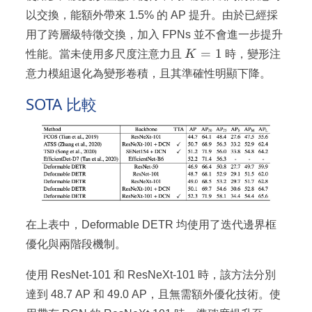
以交換，能額外帶來 1.5% 的 AP 提升。由於已經採
用了跨層級特徵交換，加入 FPNs 並不會進一步提升
K=1
=
1
性能。當未使用多尺度注意力且
K
時，變形注
意力模組退化為變形卷積，且其準確性明顯下降。
SOTA 比較
在上表中，Deformable DETR 均使用了迭代邊界框
優化與兩階段機制。
使用 ResNet-101 和 ResNeXt-101 時，該方法分別
達到 48.7 AP 和 49.0 AP，且無需額外優化技術。使