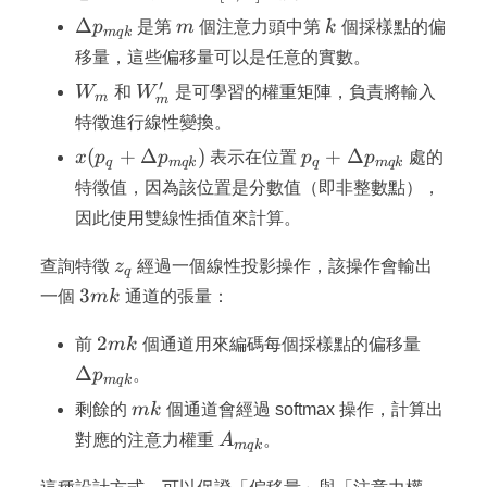
1]
\Delta
m
k
Δ
p
是第
m
個注意力頭中第
k
個採樣點的偏
m
q
k
p_{mqk}
移量，這些偏移量可以是任意的實數。
′
W_m
W_m^{\prime}
W
和
W
是可學習的權重矩陣，負責將輸入
m
m
特徵進行線性變換。
x(p_q +
p_q +
(
+
Δ
)
+
Δ
x
p
p
表示在位置
p
p
處的
q
m
q
k
q
m
q
k
\Delta
\Delta
特徵值，因為該位置是分數值（即非整數點），
p_{mqk})
p_{mqk}
因此使用雙線性插值來計算。
z_q
查詢特徵
z
經過一個線性投影操作，該操作會輸出
q
3mk
3
一個
mk
通道的張量：
2mk
\Delta
2
前
mk
個通道用來編碼每個採樣點的偏移量
p_{mq
Δ
p
。
m
q
k
mk
剩餘的
mk
個通道會經過 softmax 操作，計算出
A_{mqk}
對應的注意力權重
A
。
m
q
k