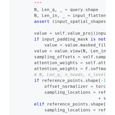
        """
        N
,
 Len_q
,
 _ 
=
 query
.
shape
        N
,
 Len_in
,
 _ 
=
 input_flatten
.
sh
assert
(
input_spatial_shapes
[
:
,
        value 
=
 self
.
value_proj
(
input_f
if
 input_padding_mask 
is
not
No
            value 
=
 value
.
masked_fill
(
i
        value 
=
 value
.
view
(
N
,
 Len_in
,
 s
        sampling_offsets 
=
 self
.
samplin
        attention_weights 
=
 self
.
attent
        attention_weights 
=
 F
.
softmax
(
a
# N, Len_q, n_heads, n_levels, 
if
 reference_points
.
shape
[
-
1
]
=
            offset_normalizer 
=
 torch
.
s
            sampling_locations 
=
 refere
+
 samp
elif
 reference_points
.
shape
[
-
1
]
            sampling_locations 
=
 refere