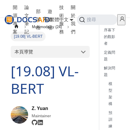
開
論
技
關
部
遊
源
文
術
於
落
樂
繁體中文
搜尋
專
筆
服
我
Multimodality (24)
格
場
序幕下
案
記
務
們
[19.08] VL-BERT
的觀影
者
本頁導覽
定義問
題
[19.08] VL-
解決問
題
BERT
模
型
架
構
Z. Yuan
預
Maintainer
訓
練