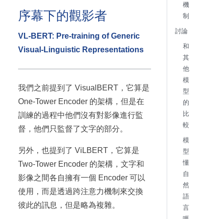
機
序幕下的觀影者
制
討論
VL-BERT: Pre-training of Generic
和
Visual-Linguistic Representations
其
他
模
我們之前提到了 VisualBERT，它算是
型
One-Tower Encoder 的架構，但是在
的
比
訓練的過程中他們沒有對影像進行監
較
督，他們只監督了文字的部分。
模
另外，也提到了 ViLBERT，它算是
型
懂
Two-Tower Encoder 的架構，文字和
自
影像之間各自擁有一個 Encoder 可以
然
使用，而是透過跨注意力機制來交換
語
彼此的訊息，但是略為複雜。
言
嗎