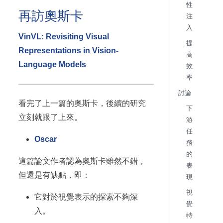
性
再訪奧斯卡
注
入
VinVL: Revisiting Visual
提
Representations in Vision-
高
Language Models
效
率
討論
看完了上一篇的奧斯卡，後續的研究
下
立刻就跟了上來。
游
任
Oscar
務
的
這篇論文作者認為奧斯卡雖然不錯，
表
但還是有缺點，即：
現
視
它對於視覺表示的探索不夠深
覺
入。
特