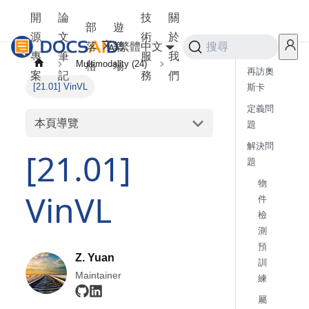
開
論
技
關
部
遊
源
文
術
於
落
樂
繁體中文
搜尋
專
筆
服
我
Multimodality (24)
格
場
再訪奧
案
記
務
們
[21.01] VinVL
斯卡
定義問
本頁導覽
題
解決問
[21.01]
題
物
VinVL
件
檢
測
預
Z. Yuan
訓
Maintainer
練
屬