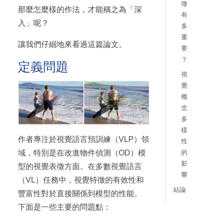
徵
那麼怎麼樣的作法，才能稱之為「深
有
入」呢？
多
重
讓我們仔細地來看過這篇論文。
要
？
定義問題
視
覺
概
念
多
樣
作者專注於視覺語言預訓練（VLP）領
性
的
域，特別是在改進物件偵測（OD）模
影
型的視覺表徵方面。在多數視覺語言
響
（VL）任務中，視覺特徵的有效性和
結論
豐富性對於直接關係到模型的性能。
下面是一些主要的問題點：