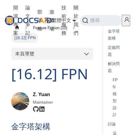
開
論
技
關
部
遊
源
文
術
於
落
樂
繁體中文
搜尋
專
筆
服
我
Feature Fusion (10)
格
場
金字塔
案
記
務
們
[16.12] FPN
架構
定義問
本頁導覽
題
解決問
[16.12] FPN
題
FP
N
模
Z. Yuan
型
Maintainer
設
計
金字塔架構
討論
這