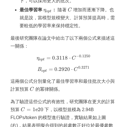
下，可以採用更大的批次。
\eta_{opt}
C
最佳學習率
η
：
隨著
C
增加而逐漸下降。也
o
pt
就是說，當模型規模變大、計算預算提高時，需
要較低的學習率來保持穩定性。
最後研究團隊在論文中給出了以下兩個公式來描述這
一關係：
−
0.1250
=
0.3118
\eta_{opt} = 0.3118 \cdo
⋅
η
C
o
pt
0.3271
=
0.2920
B_{opt} = 0.2920 \cdot C
⋅
B
C
o
pt
這兩個公式分別量化了最佳學習率和最佳批次大小與
C
計算預算
C
的冪律關係。
為了驗證這些公式的有效性，研究團隊在更大的計算
C =
=
1
e
20
預算
C
下，以模型規模為 2.94B
1\mathrm{e}20
FLOPs/token 的模型進行驗證，實驗結果如上圖
(右)，結果表明擬合得到的超參數正好位於最優參數