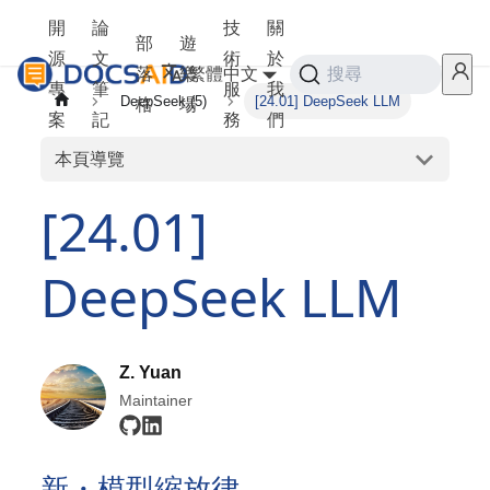
開
論
技
關
部
遊
源
文
術
於
落
樂
繁體中文
搜尋
專
筆
服
我
DeepSeek (5)
[24.01] DeepSeek LLM
格
場
案
記
務
們
本頁導覽
[24.01]
DeepSeek LLM
Z. Yuan
Maintainer
新・模型縮放律