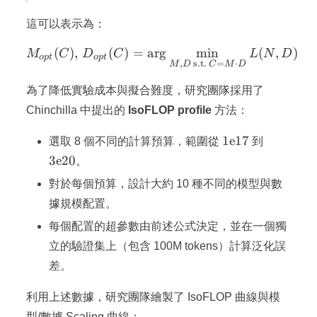
D
D)
這可以表示為：
(
)
,
(
)
=
ar
M_{opt}(C),\, D_{opt}(C)
g
min
(
,
)
M
C
D
C
L
N
D
o
pt
o
pt
,
s.t.
=
⋅
M
D
C
M
D
為了降低實驗成本與擬合難度，研究團隊採用了
Chinchilla 中提出的
IsoFLOP profile
方法：
1\mathrm{e}1
3\mathr
1
e
17
選取 8 個不同的計算預算，範圍從
到
3
e
20
。
對於每個預算，設計大約 10 種不同的模型與數
據規模配置。
每個配置的超參數由前述公式決定，並在一個獨
立的驗證集上（包含 100M tokens）計算泛化誤
差。
利用上述數據，研究團隊繪製了 IsoFLOP 曲線與模
型/數據 Scaling 曲線：