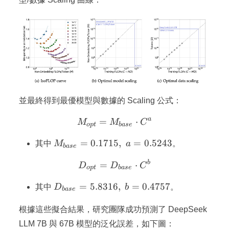
並最終得到最優模型與數據的 Scaling 公式：
a
=
M_{opt} = M_{base} \cd
⋅
M
M
C
o
pt
ba
se
M_{base}
=
0.1715
,
=
0.5243
其中
M
a
。
ba
se
=
b
D_{opt} = D_{base} \cdo
=
⋅
0.1715,\;
D
D
C
o
pt
ba
se
a =
D_{base}
=
5.8316
,
=
0.4757
其中
D
b
。
0.5243
ba
se
=
5.8316,\;
根據這些擬合結果，研究團隊成功預測了 DeepSeek
b =
LLM 7B 與 67B 模型的泛化誤差，如下圖：