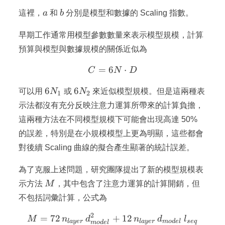
a
b
這裡，
a
和
b
分別是模型和數據的 Scaling 指數。
早期工作通常用模型參數數量來表示模型規模，計算
預算與模型與數據規模的關係近似為
=
6
C = 6N \cdot D
⋅
C
N
D
6N_1
6N_2
6
6
可以用
N
或
N
來近似模型規模。但是這兩種表
1
2
示法都沒有充分反映注意力運算所帶來的計算負擔，
這兩種方法在不同模型規模下可能會出現高達 50%
的誤差，特別是在小規模模型上更為明顯，這些都會
對後續 Scaling 曲線的擬合產生顯著的統計誤差。
為了克服上述問題，研究團隊提出了新的模型規模表
M
示方法
M
，其中包含了注意力運算的計算開銷，但
不包括詞彙計算，公式為
2
=
72
+
M = 72\, n_{layer}\, d_{m
12
M
n
d
n
d
l
l
a
yer
l
a
yer
m
o
d
e
l
se
q
m
o
d
e
l