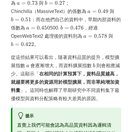
a=0.73
b=0.27
=
0.73
=
0.27
為
a
與
b
；
a=0.49
b=0.5
=
0.49
Chinchilla（MassiveText）的係數為
a
與
=
0.51
b
；而在他們自己的資料中，早期內部資料的
a=0.450
b=0.476
=
0.450
=
0.476
係數為
a
500.
b
，經過
a=0.578
b=0.42
=
0.578
OpenWebText2 處理後的資料則為
a
與
=
0.422
b
。
從這些結果可以看出，隨著資料品質的提升，模型擴
a
b
展指數
a
會逐漸增大，而資料擴展指數
b
則會相應減
少。這顯示「
在相同的計算預算下，資料品質越高，
就越要將更多的資源用於模型擴展，而非單純增加資
料量
」。這同時也解釋了早期研究中不同資料集下最
優模型與資料分配策略有較大差異的原因。
提示
直覺上我們可能會認為高品質資料因為邏輯清