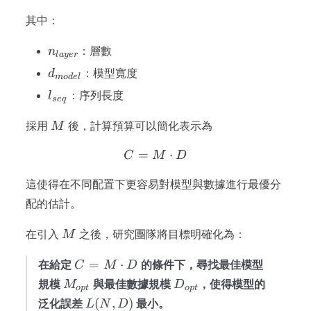
其中：
n_{layer}
n
：層數
l
a
yer
d_{model}
d
：模型寬度
m
o
d
e
l
l_{seq}
l
：序列長度
se
q
M
採用
M
後，計算預算可以簡化表示為
=
C = M \cdot D
⋅
C
M
D
這使得在不同配置下更容易對模型與數據進行最優分
配的估計。
M
在引入
M
之後，研究團隊將目標明確化為：
C =
=
⋅
在給定
C
M
D
的條件下，尋找最佳模型
M
M_{opt}
D_{opt}
規模
M
與最佳數據規模
D
，使得模型的
o
pt
o
pt
\cdot
L(N,
(
,
)
泛化誤差
L
N
D
最小。