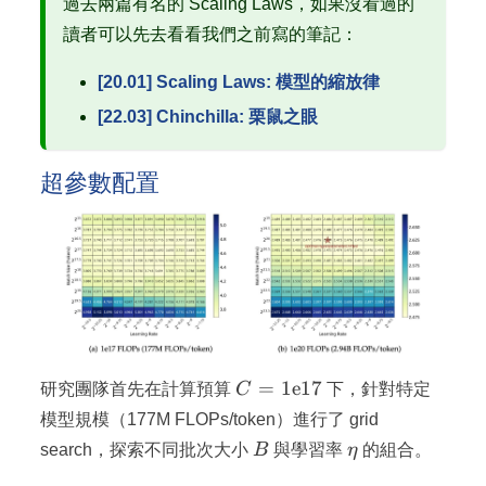
過去兩篇有名的 Scaling Laws，如果沒看過的
讀者可以先去看看我們之前寫的筆記：
[20.01] Scaling Laws: 模型的縮放律
[22.03] Chinchilla: 栗鼠之眼
超參數配置
C =
=
1
e
17
研究團隊首先在計算預算
C
下，針對特定
1\mathrm{e}17
模型規模（177M FLOPs/token）進行了 grid
B
\eta
search，探索不同批次大小
B
與學習率
η
的組合。