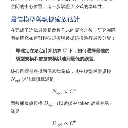
空間的中心位置，進一步驗證了公式的準確性。
最佳模型與數據縮放估計
在完成了近似最優超參數公式的擬合之後，研究團隊
開始研究如何對模型規模與數據規模進行最優分配：
C
即確定在給定計算預算
C
下，如何選擇最佳的
模型規模和數據規模以達到最低的誤差。
N_{op
核心目標是尋找兩個冪律關係，其中模型最優規模
N
與計算預算滿足
o
pt
a
∝
N_{opt} \propto C^{a}
N
C
o
pt
D_{opt}
而數據最優規模
D
（以數據中 token 數量表示）
o
pt
滿足
b
D_{opt} \propto C^{b}
∝
D
C
o
pt