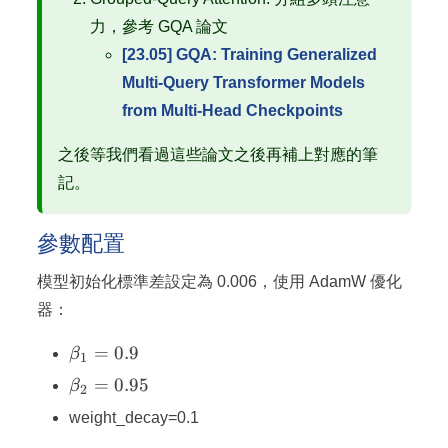
力，參考 GQA 論文
[23.05] GQA: Training Generalized
Multi-Query Transformer Models
from Multi-Head Checkpoints
之後等我們看過這些論文之後再補上對應的筆
記。
參數配置
模型初始化標準差設定為 0.006，使用 AdamW 優化
器：
\beta_1=0.9
=
0.9
β
1
\beta_2=0.95
=
0.95
β
2
weight_decay=0.1