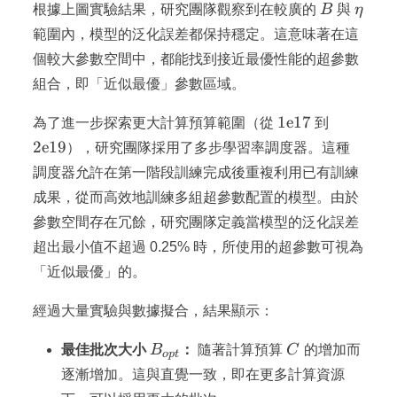
B
\eta
根據上圖實驗結果，研究團隊觀察到在較廣的
B
與
η
範圍內，模型的泛化誤差都保持穩定。這意味著在這
個較大參數空間中，都能找到接近最優性能的超參數
組合，即「近似最優」參數區域。
1\mathrm{e}1
2\mathr
1
e
17
為了進一步探索更大計算預算範圍（從
到
2
e
19
），研究團隊採用了多步學習率調度器。這種
調度器允許在第一階段訓練完成後重複利用已有訓練
成果，從而高效地訓練多組超參數配置的模型。由於
參數空間存在冗餘，研究團隊定義當模型的泛化誤差
超出最小值不超過 0.25% 時，所使用的超參數可視為
「近似最優」的。
經過大量實驗與數據擬合，結果顯示：
B_{opt}
C
最佳批次大小
B
：
隨著計算預算
C
的增加而
o
pt
逐漸增加。這與直覺一致，即在更多計算資源