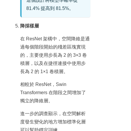
這個設計將模型準確率從
81.4% 提高到 81.5%。
降採樣層
在 ResNet 架構中，空間降維是通
過每個階段開始的殘差區塊實現
的，主要使用步長為 2 的 3×3 卷
積層，以及在捷徑連接中使用步
長為 2 的 1×1 卷積層。
相較於 ResNet，Swin
Transformers 在階段之間增加了
獨立的降維層。
進一步的調查顯示，在空間解析
度發生變化的地方增加標準化層
可以幫助穩定訓練。