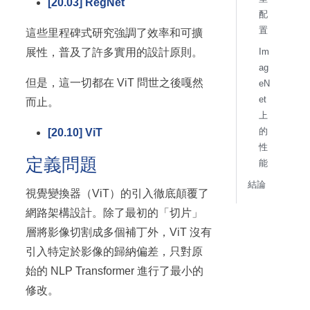
[20.03] RegNet
配
置
這些里程碑式研究強調了效率和可擴
Im
展性，普及了許多實用的設計原則。
ag
但是，這一切都在 ViT 問世之後嘎然
eN
et
而止。
上
的
[20.10] ViT
性
定義問題
能
結論
視覺變換器（ViT）的引入徹底顛覆了
網路架構設計。除了最初的「切片」
層將影像切割成多個補丁外，ViT 沒有
引入特定於影像的歸納偏差，只對原
始的 NLP Transformer 進行了最小的
修改。