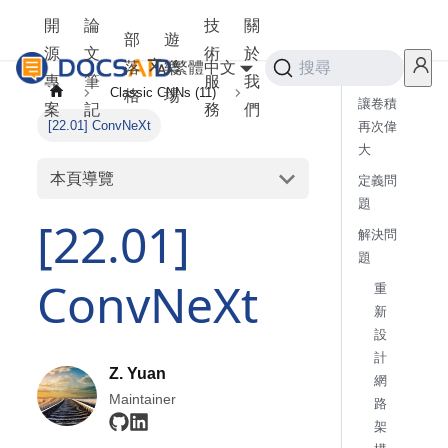
開
論
技
關
部
遊
源
文
術
於
落
樂
繁體中文
搜尋
專
筆
服
我
Classic CNNs (11)
格
場
讓卷積
案
記
務
們
[22.01] ConvNeXt
再次偉
大
本頁導覽
定義問
題
[22.01]
解決問
題
ConvNeXt
重
新
設
計
Z. Yuan
網
Maintainer
路
架