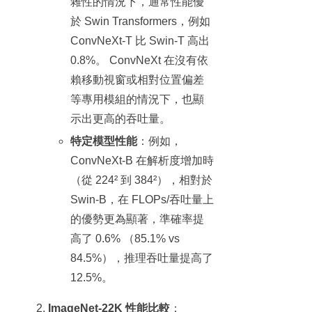
雜性的情況下，通常性能優
於 Swin Transformers，例如
ConvNeXt-T 比 Swin-T 高出
0.8%。 ConvNeXt 在沒有依
賴移動視窗或相對位置偏差
等專用模組的情況下，也顯
示出更高的吞吐量。
特定模型性能
：例如，
ConvNeXt-B 在解析度增加時
（從 224² 到 384²），相對於
Swin-B，在 FLOPs/吞吐量上
的優勢更為顯著，準確率提
高了 0.6% （85.1% vs
84.5%），推理吞吐量提高了
12.5%。
ImageNet-22K 性能比較
：