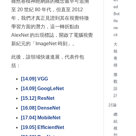
雖然卷積神經網路的概念最早可追溯
ed
至 20 世紀 80 年代，但直至 2012
Bot
年，我們才真正見證到其在視覺特徵
tle
學習方面的潛力，這一轉折點由
ne
ck
AlexNet 的出現標誌，開啟了電腦視覺
新紀元的「ImageNet 時刻」。
大
核
此後，該領域快速進展，代表作包
卷
積
括：
微
[14.09] VGG
觀
[14.09] GoogLeNet
設
計
[15.12] ResNet
討論
[16.08] DenseNet
總
[17.04] MobileNet
結
[19.05] EfficientNet
模
型