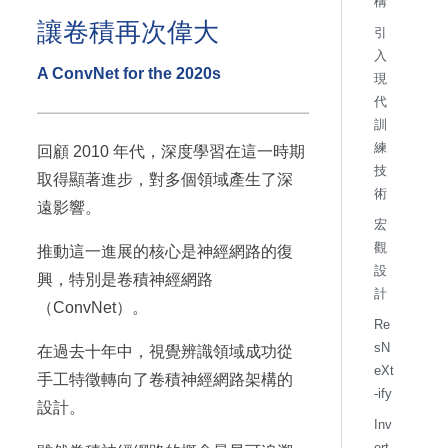
構
讓卷積再次偉大
引
入
A ConvNet for the 2020s
現
代
訓
練
回顧 2010 年代，深度學習在這一時期
技
取得顯著進步，對多個領域產生了深
術
遠影響。
宏
觀
推動這一進展的核心是神經網路的復
設
興，特別是卷積神經網路
計
（ConvNet）。
Re
sN
在過去十年中，視覺辨識領域成功從
eXt
手工特徵轉向了卷積神經網路架構的
-ify
設計。
Inv
ert