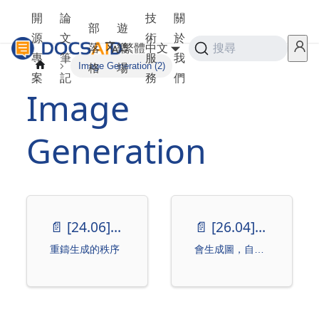
開
論
技
關
部
遊
源
文
術
於
落
樂
繁體中文
搜尋
專
筆
服
我
Image Generation (2)
格
場
案
記
務
們
Image
Generation
📄️
[24.06] MAR
📄️
[26.04] Vision Banana
重鑄生成的秩序
會生成圖，自然就會看圖