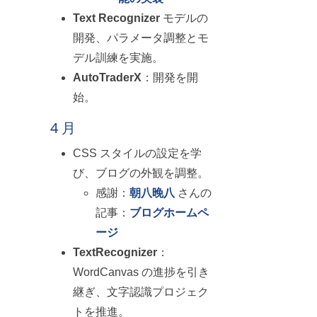
Text Recognizer
モデルの
開発、パラメータ調整とモ
デル訓練を実施。
AutoTraderX
：開発を開
始。
4 月
CSS スタイルの設定を学
び、ブログの外観を調整。
感謝：
朝八晚八
さんの
記事：
ブログホームペ
ージ
TextRecognizer
：
WordCanvas の進捗を引き
継ぎ、文字認識プロジェク
トを推進。