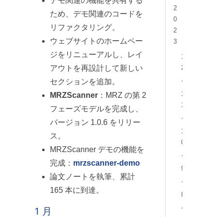
デモ関連の機能を共有する
2
ため、デモ関連のコードを
0
リファクタリング。
2
ウェブサイトのホームペー
3
ジをリニューアルし、レイ
1
2
アウトを再設計して新しい
月
セクションを追加。
1
MRZScanner
：MRZ の第 2
1
フェーズモデルを完成し、
月
バージョン 1.0.6 をリリー
1
ス。
0
MRZScanner デモの機能を
月
完成：
mrzscanner-demo
9
論文ノートを執筆、累計
月
165 本に到達。
8
月
1 月