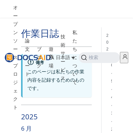
オ
ー
プ
作業日誌
ン
私
2
技
ソ
論
た
0
術
ー
文
ブ
遊
ち
2
サ
5
ス
ノ
ロ
び
日本語
に
検索
ー
備考
6
プ
ー
グ
場
つ
ビ
このページは私たちの作業
月
ロ
ト
い
ス
内容を記録するためのもの
5
ジ
て
月
です。
ェ
4
ク
月
ト
3
2025
月
6 月
2