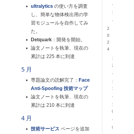
月
ultralytics
の使い方を調査
1
し、簡単な物体検出用の学
月
習モジュールを自作してみ
2
た。
0
Detquark
：開発を開始。
2
論文ノートを執筆、現在の
4
累計は 225 本に到達
1
2
5 月
月
専題論文の読解完了：
Face
1
Anti-Spoofing 技術マップ
1
月
論文ノートを執筆、現在の
1
累計は 210 本に到達
0
4 月
月
9
技術サービス
ページを追加