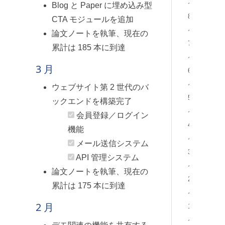
月
Blog と Paper に埋め込み型
8
CTA モジュールを追加
月
論文ノートを執筆、現在の
7
累計は 185 本に到達
月
3 月
6
月
ウェブサイト第 2 世代のバ
5
ックエンドを構築完了
月
会員登録／ログイン
4
機能
月
メール送信システム
3
API 管理システム
月
論文ノートを執筆、現在の
2
累計は 175 本に到達
月
2 月
1
月