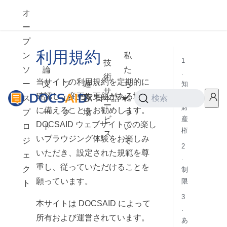
オ
ー
プ
利用規約
ン
私
1
技
ソ
論
た
.
術
当サイトの利用規約を定期的に
ー
文
ブ
遊
ち
知
サ
確認し、変更や更新がある場合
的
ス
ノ
ロ
び
日本語
に
検索
ー
財
に備えることをお勧めします。
プ
ー
グ
場
つ
ビ
産
DOCSAID ウェブサイトでの楽し
ロ
ト
い
権
ス
いブラウジング体験をお楽しみ
ジ
て
2
いただき、設定された規範を尊
ェ
.
重し、従っていただけることを
ク
制
願っています。
限
ト
3
本サイトは DOCSAID によって
.
所有および運営されています。
あ