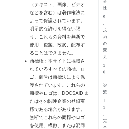
分
（テキスト、画像、ビデオ
性
などを含む）は著作権法に
9
よって保護されています。
.
明示的な許可を得ない限
規
り、これらの資料を無断で
約
の
使用、複製、改変、配布す
変
ることはできません。
更
商標権：本サイトに掲載さ
1
れているすべての商標、ロ
0
ゴ、商号は商標法により保
.
護されています。これらの
譲
渡
商標やロゴは、DOCSAID ま
たはその関連企業の登録商
1
1
標である場合があります。
.
無断でこれらの商標やロゴ
完
を使用、模倣、または混同
全