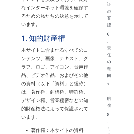
証
なインターネット環境を確保す
の
るための私たちの決意を示して
否
います。
認
6
1. 知的財産権
.
責
本サイトに含まれるすべてのコ
任
ンテンツ、画像、テキスト、グ
の
ラフ、ロゴ、アイコン、音声作
範
品、ビデオ作品、およびその他
囲
の資料（以下「資料」と総称）
7
は、著作権、商標権、特許権、
.
賠
デザイン権、営業秘密などの知
償
的財産権法によって保護されて
8
います。
.
可
著作権：本サイトの資料