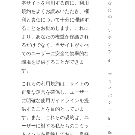
本サイトを利用する前に、利用
な
た
規約をよくお読みいただき、権
の
利と責任について十分に理解す
コ
ることをお勧めします。これに
ン
より、あなたの権益が保護され
テ
ン
るだけでなく、当サイトがすべ
ツ
てのユーザーに安全で効率的な
4
環境を提供することができま
.
す。
プ
ラ
これらの利用規約は、サイトの
イ
正常な運営を確保し、ユーザー
バ
に明確な使用ガイドラインを提
シ
供することを目的としていま
ー
す。また、これらの規約は、ユ
5
ーザーに対する私たちのコミッ
.
保
トメントを反映しており、良好