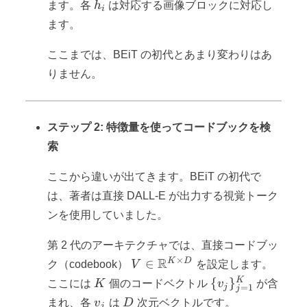
{h_i\}_{i=1}^
h_i
ます。各
h
は対応する画像ブロックに対応し
i
ます。
ここまでは、BEiT の初代とあまり変わりはあ
りません。
ステップ 2: 特徴量を使ってコードブックを検
索
ここから違いが出てきます。BEiT の初代で
は、著者は直接 DALL-E が出力する視覚トーク
ンを使用していました。
第 2 代のアーキテクチャでは、直接コードブッ
×
V \in
R
K
D
∈
ク（codebook）
V
を設定します。
\mathbb{R}^{K
K
\
K
{
}
ここには
K
個のコードベクトル
v
が含
j
=
1
j
\times D}
{v_j\}_{j=1}^
v_j
D
まれ、各
v
は
D
次元ベクトルです。
j