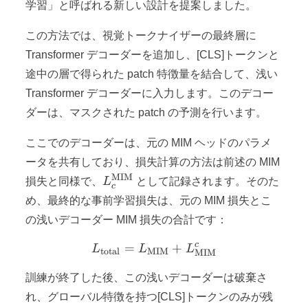
学習」と呼ばれる新しい設計を提案しました。
この方法では、視覚トークナイザーの最終層に
Transformer デコーダーを追加し、[CLS]トークンと
途中の層で得られた patch 特徴量を結合して、浅い
Transformer デコーダーに入力します。このデコー
ダーは、マスクされた patch の予測を行います。
ここでのデコーダーは、元の MIM ヘッドのパラメ
ータを共有しており、損失計算の方法は前述の MIM
MIM
L_{c}^{\text{MIM}}
損失と同様で、
L
として記録されます。そのた
c
め、最終的な事前学習損失は、元の MIM 損失とこ
の浅いデコーダー MIM 損失の合計です：
c
=
L_{\text{total}} = L_{\
+
L
L
L
total
MIM
MIM
訓練が終了した後、この浅いデコーダーは破棄さ
れ、グローバル特徴を持つ[CLS]トークンのみが残