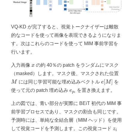
VQ-KD が完了すると、視覚トークナイザーは離散
的なコードを使って画像を表現できるようになりま
す。次はこれらのコードを使って MIM 事前学習を
行います。
x
入力画像
x
の約 40％の patch をランダムにマスク
M
（masked）します。マスク後、マスクされた位置
e[M]
[
]
M
には同じ学習可能な埋め込みベクトル
e
M
を
e_{p_i}
使って元の patch 埋め込み
e
を置き換えます。
p
i
上の図では、青い部分が実際に BEiT 初代の MIM 事
前学習プロセスであり、マスクの割合も同じです。
予測時には、単純な全結合層（MIM ヘッド）を使用
z_i
して視覚コードを予測します。この視覚コード
z
i