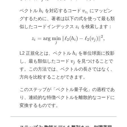
h_i
v_{z_i}
ベクトル
h
を対応するコード
v
にマッピン
i
z
i
グするために、著者は以下の式を使って最も類
z_i
似したコードインデックス
z
を検索します：
i
2
=
ar
g
min
∥
ℓ
z_i = \arg\min_j \| \ell_2
(
)
−
ℓ
(
)
∥
,
z
h
v
2
2
i
i
j
j
h_i
L2 正規化とは、ベクトル
h
を単位球面に投影
i
v_j
し、最も類似したコード
v
を見つけることで
j
す。この方法では、ベクトルの長さではなく、
方向を比較することができます。
このステップが「ベクトル量子化」の過程であ
り、連続的な特徴ベクトルを離散的なコードに
変換するものです。