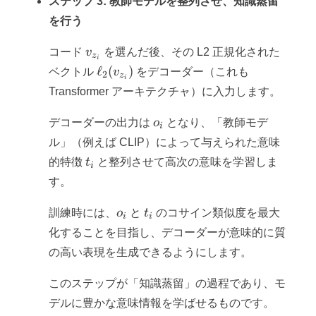
ステップ 3: 教師モデルを整列させ、知識蒸留
を行う
v_{z_i}
コード
v
を選んだ後、その L2 正規化された
z
i
\ell_2(v_{z_i})
ℓ
(
)
ベクトル
v
をデコーダー（これも
2
z
i
Transformer アーキテクチャ）に入力します。
o_i
デコーダーの出力は
o
となり、「教師モデ
i
ル」（例えば CLIP）によって与えられた意味
t_i
的特徴
t
と整列させて高次の意味を学習しま
i
す。
o_i
t_i
訓練時には、
o
と
t
のコサイン類似度を最大
i
i
化することを目指し、デコーダーが意味的に質
の高い表現を生成できるようにします。
このステップが「知識蒸留」の過程であり、モ
デルに豊かな意味情報を学ばせるものです。