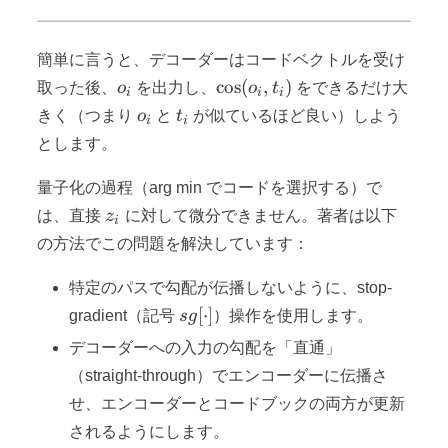
簡単に言うと、デコーダーはコードベクトルを受け
o_i
\cos(o_i,
cos
(
,
)
取った後、
o
を出力し、
o
t
をできるだけ大
i
i
i
t_i)
o_i
t_i
きく（つまり
o
と
t
が似ているほど良い）しよう
i
i
とします。
量子化の過程（arg min でコードを選択する）で
z_i
は、直接
z
に対して微分できません。著者は以下
i
の方法でこの問題を解決しています：
特定のパスで勾配が伝播しないように、stop-
sg[\cdot]
[
⋅
]
gradient（記号
s
g
）操作を使用します。
デコーダーへの入力の勾配を「直通」
（straight-through）でエンコーダーに伝播さ
せ、エンコーダーとコードブックの両方が更新
されるようにします。