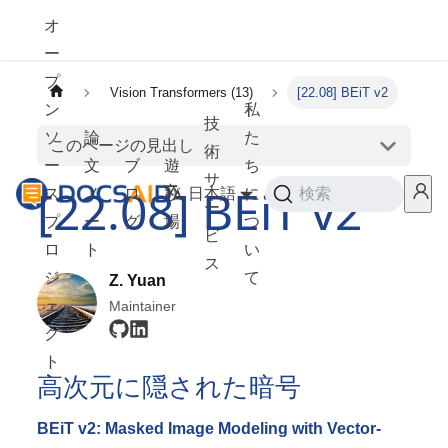
オ
ー
プ
Vision Transformers (13)
[22.08] BEiT v2
ン
私
技
ソ
論
た
このページの見出し
術
ー
文
ブ
遊
ち
サ
[22.08] BEiT v2
ス
ノ
ロ
び
日本語
に
検索
ー
プ
ー
グ
場
つ
ビ
ロ
ト
い
ス
ジ
て
Z. Yuan
ェ
Maintainer
ク
ト
高次元に隠された暗号
BEiT v2: Masked Image Modeling with Vector-