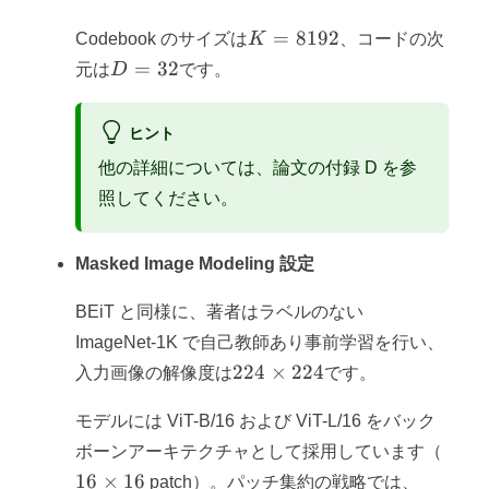
K=8192
=
8192
Codebook のサイズは
K
、コードの次
D=32
=
32
元は
D
です。
ヒント
他の詳細については、論文の付録 D を参
照してください。
Masked Image Modeling 設定
BEiT と同様に、著者はラベルのない
ImageNet-1K で自己教師あり事前学習を行い、
224
224
×
224
入力画像の解像度は
です。
\times
224
モデルには ViT-B/16 および ViT-L/16 をバック
16
ボーンアーキテクチャとして採用しています（
\tim
16
×
16
patch）。パッチ集約の戦略では、