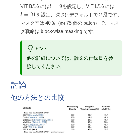
16
l=9
l=21
=
9
ViT-B/16 には
l
を設定し、ViT-L/16 には
=
21
l
を設定、深さはデフォルトで 2 層です。
マスク率は 40％（約 75 個の patch）で、マス
ク戦略は block-wise masking です。
ヒント
他の詳細については、論文の付録 E を参
照してください。
討論
他の方法との比較