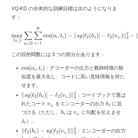
VQ-KD の全体的な訓練目標は次のようになりま
す：
\max_{\{v_j\}} \sum_{x \in
N
∑
∑
2
max
cos
(
,
)
−
∥
[
ℓ
(
)]
−
ℓ
(
)
∥
−
o
t
s
g
h
v
2
2
2
i
i
i
z
i
{
}
v
j
=
1
∈
i
x
D
この目的関数には 3 つの部分があります：
\cos(o_i,
cos
(
,
)
o
t
：デコーダーの出力と教師特徴の類
i
i
t_i)
似度を最大化し、コードに高い意味情報を持た
せます。
2
\|
∥
[
ℓ
(
)]
−
ℓ
(
)
∥
s
g
h
v
：コードブックで選ば
2
2
2
i
z
i
sg[\ell_2(h_i)]
v_{z_i}
h_i
れたコード
v
をエンコーダーの出力
h
に近
z
i
i
-
h_i
v_{z_i}
づける（ただし、
h
は
v
に勾配を伝えませ
i
z
\ell_2(v_{z_i})
i
ん）。
\|_2^2
2
\|\ell_2(h_i) -
∥
ℓ
(
)
−
[
ℓ
(
)]
∥
h
s
g
v
：エンコーダーの出力
2
2
2
i
z
i
sg[\ell_2(v_{z_i})]\|_2^2