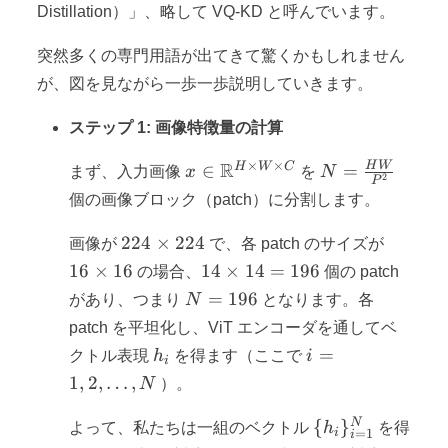
Distillation）」、略して VQ-KD と呼んでいます。
突然多くの専門用語が出てきて驚くかもしれません
が、図を見ながら一歩一歩説明していきます。
ステップ 1: 画像特徴量の計算
×
×
x \in
R
N =
H
W
H
W
C
∈
=
まず、入力画像
x
を
N
2
P
\mathbb{R}^{H
\frac{HW}
個の画像ブロック（patch）に分割します。
\times W \times
{P^2}
C}
224
16
224
×
224
画像が
で、各 patch のサイズが
\times
\times
14
16
×
16
14
×
14
=
196
の場合、
個の patch
224
16
\times
N=196
=
196
があり、つまり
N
となります。各
14 =
patch を平坦化し、ViT エンコーダを通してベ
196
h_i
i=1,2,\dots,N
=
クトル表現
h
を得ます（ここで
i
i
1
,
2
,
…
,
N
）。
\
N
{
}
よって、私たちは一組のベクトル
h
を得
i
=
1
i