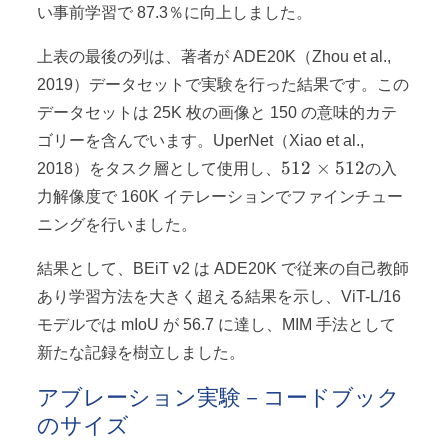
い事前学習で 87.3％に向上しました。
上表の最後の列は、著者が ADE20K（Zhou et al.,
2019）データセットで実験を行った結果です。この
データセットは 25K 枚の画像と 150 の意味的カテ
ゴリーを含んでいます。UperNet（Xiao et al.,
512
512
×
512
2018）をタスク層として使用し、
の入
\times
力解像度で 160K イテレーションでファインチュー
512
ニングを行いました。
結果として、BEiT v2 は ADE20K で従来の自己教師
あり学習方法を大きく超える結果を示し、ViT-L/16
モデルでは mIoU が 56.7 に達し、MIM 手法として
新たな記録を樹立しました。
アブレーション実験－コードブック
のサイズ