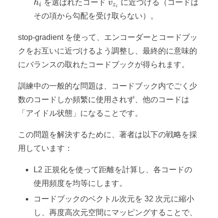
h_i
v_{z_i}
h
を選ばれたコード
v
に近づける（コードは
i
z
i
その項から勾配を受け取らない）。
stop-gradient を使って、エンコーダーとコードブッ
クをお互いに近づけるよう調整し、最終的に意味的
にバランスの取れたコードブックが得られます。
訓練中の一般的な問題は、コードブック内でごく少
数のコードしか頻繁に使用されず、他のコードは
「アイドル状態」になることです。
この問題を解決するために、著者は以下の戦略を採
用しています：
L2 正規化を使って距離を計算し、各コードの
使用頻度を均等にします。
コードブックのベクトル次元を 32 次元に縮小
し、再度高次元空間にマッピングすることで、