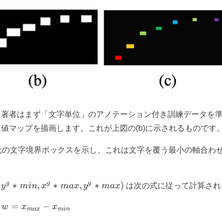
。著者はまず「文字単位」のアノテーション付き訓練データを
値マップを描画します。これが上図の(b)に示されるものです
元の文字境界ボックスを示し、これは文字を覆う最小の軸合わ
g
g
g
∗
,
∗
,
∗
)
y
min
x
ma
x
y
ma
x
は次の式に従って計算され
=
w = x_{max} - x_{min}
−
w
x
x
ma
x
min