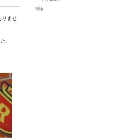
結論
ありませ
した。