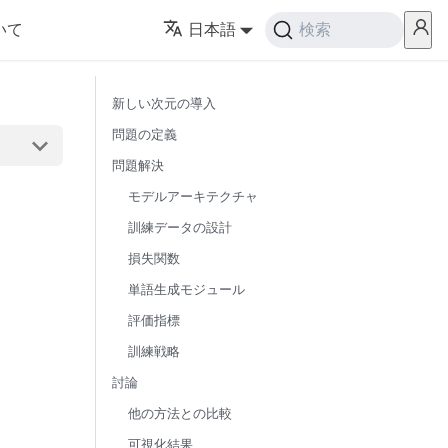
いて
日本語
検索
新しい次元の導入
問題の定義
問題解決
モデルアーキテクチャ
訓練データの設計
損失関数
単語生成モジュール
評価指標
訓練戦略
討論
他の方法との比較
可視化結果