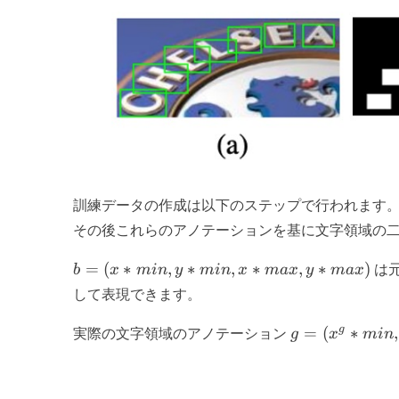
訓練データの作成は以下のステップで行われます
その後これらのアノテーションを基に文字領域の二
b = (x*
=
(
∗
,
∗
,
∗
,
∗
)
b
x
min
y
min
x
ma
x
y
ma
x
は
{min},
して表現できます。
y*
{min},
g =
g
=
(
∗
,
実際の文字領域のアノテーション
g
x
min
x*
(x^g*
{max},
{min},
y*
y^g*