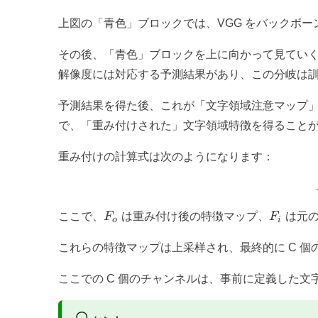
上図の「青色」ブロックでは、VGG をバックボーンと
その後、「青色」ブロックを上に向かって見てい
解像度には対応する予測結果があり、この分岐は
予測結果を得た後、これが「文字領域注意マップ
で、「重み付けされた」文字領域特徴を得ること
重み付けの計算式は次のようになります：
F_o
F_i
ここで、
F
は重み付け後の特徴マップ、
F
は元の
o
i
これらの特徴マップは上采样され、最終的に C 
ここでの C 個のチャンネルは、事前に定義した文