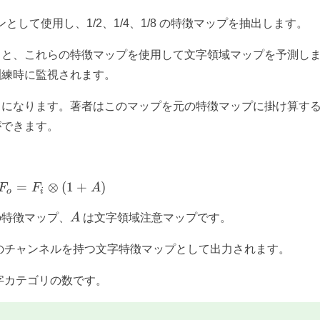
して使用し、1/2、1/4、1/8 の特徴マップを抽出します。
くと、これらの特徴マップを使用して文字領域マップを予測し
訓練時に監視されます。
」になります。著者はこのマップを元の特徴マップに掛け算す
ができます。
=
⊗
F_o = F_i \otimes (1 + A)
(
1
+
)
F
F
A
o
i
A
特徴マップ、
A
は文字領域注意マップです。
個のチャンネルを持つ文字特徴マップとして出力されます。
字カテゴリの数です。