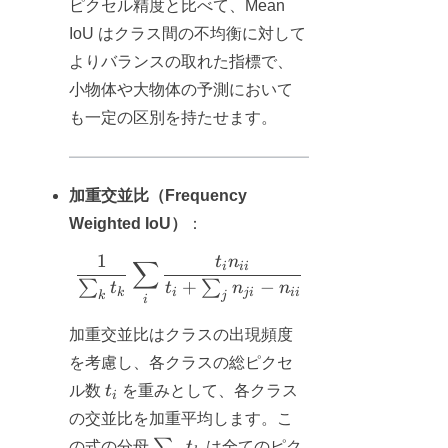
ピクセル精度と比べて、Mean
IoU はクラス間の不均衡に対して
よりバランスの取れた指標で、
小物体や大物体の予測において
も一定の区別を持たせます。
加重交並比（Frequency
Weighted IoU）
：
1
t
n
∑
\frac{1}{\sum_k t_k} \sum_i \f
i
ii
+
−
∑
∑
t
t
n
n
k
i
ji
ii
k
j
i
加重交並比はクラスの出現頻度
を考慮し、各クラスの総ピクセ
t_i
ル数
t
を重みとして、各クラス
i
の交並比を加重平均します。こ
\sum_k
∑
の式の分母
t
は全てのピク