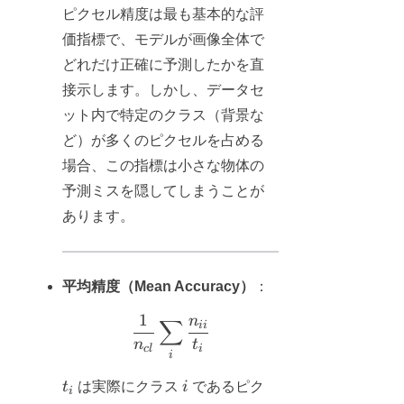
ピクセル精度は最も基本的な評
価指標で、モデルが画像全体で
どれだけ正確に予測したかを直
接示します。しかし、データセ
ット内で特定のクラス（背景な
ど）が多くのピクセルを占める
場合、この指標は小さな物体の
予測ミスを隠してしまうことが
あります。
平均精度（Mean Accuracy）
：
1
n
∑
\frac{1}{n_{cl}} \sum_i \frac
ii
n
t
c
l
i
i
t_i
i
t
は実際にクラス
i
であるピク
i