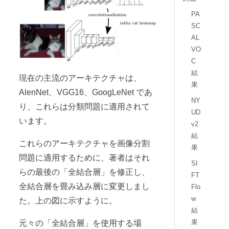
PA
SC
AL
VO
C
結
現在の主流のアーキテクチャは、
果
AlenNet、VGG16、GoogLeNet であ
NY
り、これらは分類問題に適用されて
UD
います。
v2
結
これらのアーキテクチャを画像分割
果
問題に適用するために、著者はそれ
SI
らの最後の「全結合層」を修正し、
FT
全結合層を畳み込み層に変更しまし
Flo
w
た。上の図に示すように。
結
果
元々の「全結合層」を使用する場