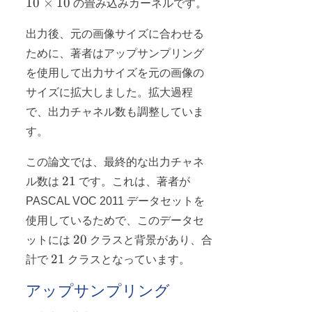
10
×
10
の畳み込みカーネルです。
10
出力後、元の画像サイズに合わせる
ために、著者はアップサンプリング
を使用して出力サイズを元の画像の
サイズに拡大しました。拡大過程
で、出力チャネル数も調整していま
す。
この論文では、最終的な出力チャネ
21
21
ル数は
です。これは、著者が
PASCAL VOC 2011 データセットを
使用しているためで、このデータセ
20
20
ットには
クラスと背景があり、合
21
21
計で
クラスとなっています。
アップサンプリング