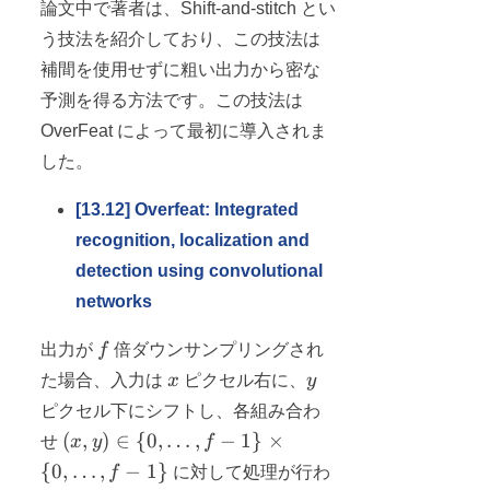
論文中で著者は、Shift-and-stitch とい
う技法を紹介しており、この技法は
補間を使用せずに粗い出力から密な
予測を得る方法です。この技法は
OverFeat によって最初に導入されま
した。
[13.12] Overfeat: Integrated
recognition, localization and
detection using convolutional
networks
f
出力が
f
倍ダウンサンプリングされ
x
y
た場合、入力は
x
ピクセル右に、
y
ピクセル下にシフトし、各組み合わ
(x, y)
(
,
)
∈
{
0
,
…
,
−
1
}
×
せ
x
y
f
\in \
{
0
,
…
,
−
1
}
f
に対して処理が行わ
{0,