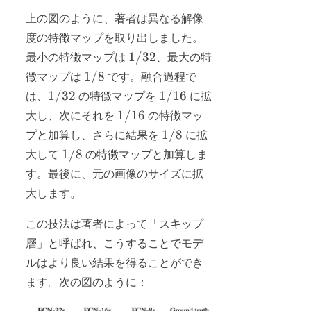
上の図のように、著者は異なる解像
度の特徴マップを取り出しました。
1/32
1/32
最小の特徴マップは
、最大の特
1/8
1/8
徴マップは
です。融合過程で
1/32
1/16
1/32
1/16
は、
の特徴マップを
に拡
1/16
1/16
大し、次にそれを
の特徴マッ
1/8
1/8
プと加算し、さらに結果を
に拡
1/8
1/8
大して
の特徴マップと加算しま
す。最後に、元の画像のサイズに拡
大します。
この技法は著者によって「スキップ
層」と呼ばれ、こうすることでモデ
ルはより良い結果を得ることができ
ます。次の図のように：