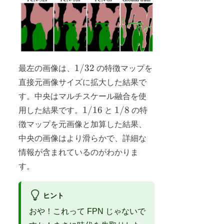
1/32
1/32
最左の画像は、
の特徴マップを
直接元画像サイズに拡大した結果で
す。中央はマルチスケール融合を使
1/16
1/8
1/16
1/8
用した結果です。
と
の特
徴マップを元画像と加算した結果、
中央の画像はより滑らかで、詳細な
情報が含まれているのがわかりま
す。
ヒント
おや！これって FPN じゃないで