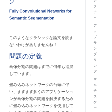
ク
テ
ク
Fully Convolutional Networks for
チ
ャ
Semantic Segmentation
ア
ッ
プ
このようなクラシックな論文を読ま
サ
ないわけがありませんね！
ン
問題の定義
プ
リ
ン
画像分割の問題はすでに何年も進展
グ
しています。
マ
畳み込みネットワークの台頭に伴
ル
チ
い、ますます多くのアプリケーショ
ス
ンが画像分割の問題を解決するため
ケ
に畳み込みネットワークを使用して
ー