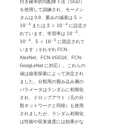
付き確率的勾配降下法（SGD）
を使用して訓練され、モーメン
5
5
×
タムは 0.9、重みの減衰は
\times
−
4
−
4
2
1
0
2
×
1
0
または
に設定さ
10^{-4}
\times
−
3
10^{-3}
10^{-4}
1
0
れています。学習率は
、
10^{-4}
−
4
−
5
5
1
0
5
×
1
0
、
に固定されて
\times
います（それぞれ FCN-
10^{-5}
AlexNet、FCN-VGG16、FCN-
GoogLeNet に対応）。これらの
値は線形探索によって決定され
ました。分類用の畳み込み層の
パラメータはランダムに初期化
され、ドロップアウト（元の分
類ネットワークと同様）も使用
されましたが、ランダム初期化
は性能や収束速度には効果がな