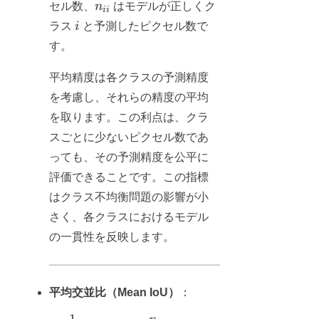
n_{ii}
セル数、
n
はモデルが正しくク
ii
i
ラス
i
と予測したピクセル数で
す。
平均精度は各クラスの予測精度
を考慮し、それらの精度の平均
を取ります。この利点は、クラ
スごとに少ないピクセル数であ
っても、その予測精度を公平に
評価できることです。この指標
はクラス不均衡問題の影響が小
さく、各クラスにおけるモデル
の一貫性を反映します。
平均交並比（Mean IoU）
：
1