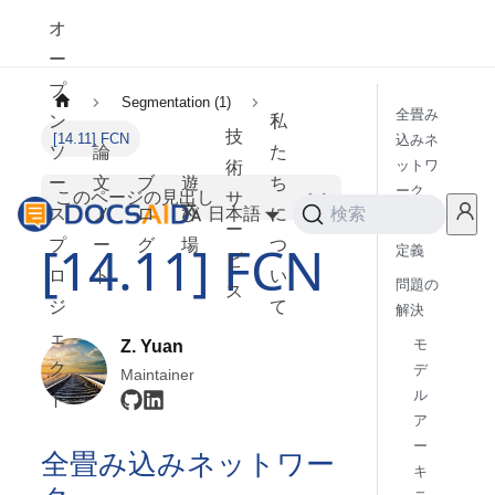
オ
ー
プ
Segmentation (1)
全畳み
ン
私
技
[14.11] FCN
込みネ
ソ
論
た
ットワ
術
ー
文
ブ
遊
ち
ーク
このページの見出し
サ
ス
ノ
ロ
び
日本語
に
検索
問題の
ー
[14.11] FCN
プ
ー
グ
場
つ
定義
ビ
ロ
ト
い
問題の
ス
ジ
て
解決
ェ
モ
Z. Yuan
ク
デ
Maintainer
ル
ト
ア
ー
全畳み込みネットワー
キ