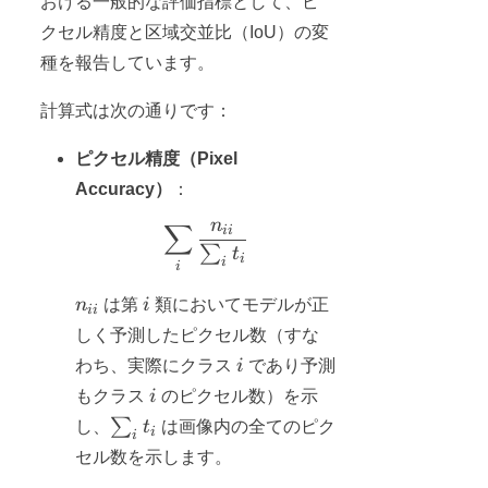
おける一般的な評価指標として、ピ
クセル精度と区域交並比（IoU）の変
種を報告しています。
計算式は次の通りです：
ピクセル精度（Pixel
Accuracy）
：
n
∑
\sum_i \frac{n_{ii}}{\sum_i t
ii
∑
t
i
i
i
n_{ii}
i
n
は第
i
類においてモデルが正
ii
しく予測したピクセル数（すな
i
わち、実際にクラス
i
であり予測
i
もクラス
i
のピクセル数）を示
\sum_i
∑
し、
t
は画像内の全てのピク
i
i
t_i
セル数を示します。