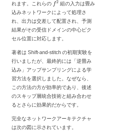
2
f^2
れます。これらの
f
組の入力は畳み
\dots,
込みネットワークによって処理さ
f-1\}
\times
れ、出力は交差して配置され、予測
\{0,
結果がその受信ドメインの中心ピク
\dots,
セル位置に対応します。
f-1\}
著者は Shift-and-stitch の初期実験を
行いましたが、最終的には「逆畳み
込み」アップサンプリングによる学
習方法を選択しました。なぜなら、
この方法の方が効率的であり、後述
のスキップ層統合技術と組み合わせ
るとさらに効果的だからです。
完全なネットワークアーキテクチャ
は次の図に示されています。