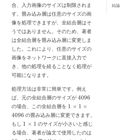
合、入力画像のサイズは制限されま
結論
す。畳み込み層は任意のサイズの画
像を処理できますが、全結合層はそ
うではありません。そのため、著者
は全結合層を畳み込み層に変更しま
した。これにより、任意のサイズの
画像をネットワークに直接入力で
き、他の処理を経ることなく処理が
可能になります。
処理方法は非常に簡単です。例え
4096
4096
ば、元の全結合層のサイズが
1
1
×
1
×
の場合、この全結合層を
\times
4096
の畳み込み層に変更できます。
1
1
1
×
1
もし
のサイズが小さいと感じ
\times
\times
10
る場合、著者が論文で使用したのは
4096
1
\times