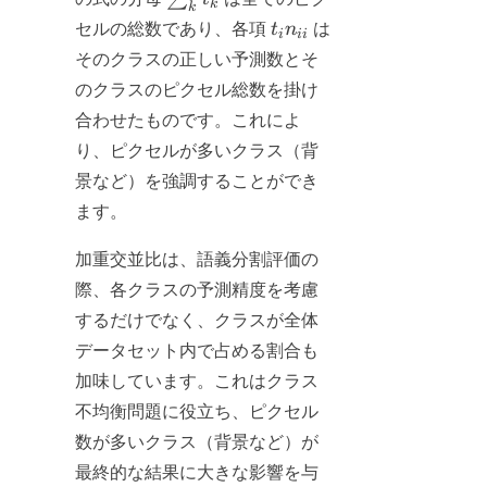
k
k
t_k
t_i
セルの総数であり、各項
t
n
は
i
ii
n_{ii}
そのクラスの正しい予測数とそ
のクラスのピクセル総数を掛け
合わせたものです。これによ
り、ピクセルが多いクラス（背
景など）を強調することができ
ます。
加重交並比は、語義分割評価の
際、各クラスの予測精度を考慮
するだけでなく、クラスが全体
データセット内で占める割合も
加味しています。これはクラス
不均衡問題に役立ち、ピクセル
数が多いクラス（背景など）が
最終的な結果に大きな影響を与