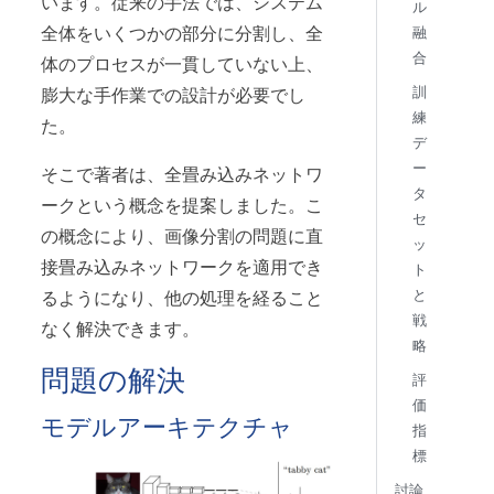
います。従来の手法では、システム
ル
全体をいくつかの部分に分割し、全
融
合
体のプロセスが一貫していない上、
訓
膨大な手作業での設計が必要でし
練
た。
デ
ー
そこで著者は、全畳み込みネットワ
タ
ークという概念を提案しました。こ
セ
の概念により、画像分割の問題に直
ッ
接畳み込みネットワークを適用でき
ト
と
るようになり、他の処理を経ること
戦
なく解決できます。
略
問題の解決
評
価
モデルアーキテクチャ
指
標
討論