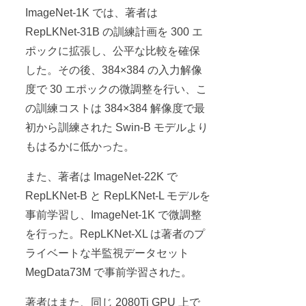
ImageNet-1K では、著者は
RepLKNet-31B の訓練計画を 300 エ
ポックに拡張し、公平な比較を確保
した。その後、384×384 の入力解像
度で 30 エポックの微調整を行い、こ
の訓練コストは 384×384 解像度で最
初から訓練された Swin-B モデルより
もはるかに低かった。
また、著者は ImageNet-22K で
RepLKNet-B と RepLKNet-L モデルを
事前学習し、ImageNet-1K で微調整
を行った。RepLKNet-XL は著者のプ
ライベートな半監視データセット
MegData73M で事前学習された。
著者はまた、同じ 2080Ti GPU 上で