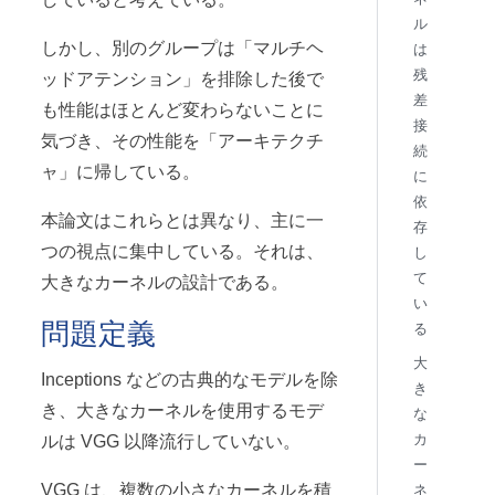
ル
しかし、別のグループは「マルチヘ
は
残
ッドアテンション」を排除した後で
差
も性能はほとんど変わらないことに
接
気づき、その性能を「アーキテクチ
続
ャ」に帰している。
に
依
本論文はこれらとは異なり、主に一
存
つの視点に集中している。それは、
し
て
大きなカーネルの設計である。
い
問題定義
る
大
Inceptions などの古典的なモデルを除
き
き、大きなカーネルを使用するモデ
な
カ
ルは VGG 以降流行していない。
ー
VGG は、複数の小さなカーネルを積
ネ