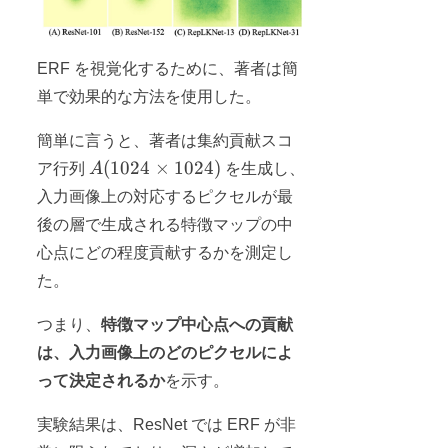
ERF を視覚化するために、著者は簡
単で効果的な方法を使用した。
簡単に言うと、著者は集約貢献スコ
A
(
1024
×
1024
)
ア行列
A
を生成し、
(1024×1024)
入力画像上の対応するピクセルが最
後の層で生成される特徴マップの中
心点にどの程度貢献するかを測定し
た。
つまり、
特徴マップ中心点への貢献
は、入力画像上のどのピクセルによ
って決定されるか
を示す。
実験結果は、ResNet では ERF が非