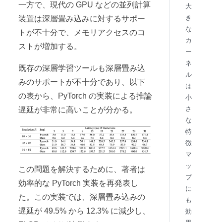
一方で、現代の GPU などの並列計算
大
き
装置は深層畳み込みに対するサポー
な
トが不十分で、メモリアクセスのコ
カ
ストが増加する。
ー
ネ
既存の深層学習ツールも深層畳み込
ル
みのサポートが不十分であり、以下
は
の表から、PyTorch の実装による推論
小
さ
遅延が非常に高いことが分かる。
な
特
徴
マ
ッ
この問題を解決するために、著者は
プ
効率的な PyTorch 実装を再発表し
に
た。この実装では、深層畳み込みの
も
遅延が 49.5% から 12.3% に減少し、
効