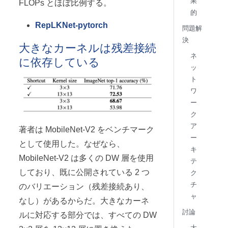
果
FLOPs とほぼ比例する。
的
RepLKNet-pytorch
問題解
決
大きなカーネルは残差接続
ネ
に依存している
ッ
ト
ワ
ー
ク
ア
著者は MobileNet-V2 をベンチマーク
ー
として使用した。なぜなら、
キ
MobileNet-V2 は多くの DW 層を使用
テ
しており、既に公開されている 2 つ
ク
チ
のバリエーション（残差接続あり、
ャ
なし）があるからだ。大きなカーネ
討論
ルに対応する部分では、すべての DW
大