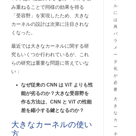
ル
み重ねることで同様の効果を得る
に
「受容野」を実現したため、大きな
は
カーネルの設計は次第に注目されな
再
くなった。
パ
ラ
最近では大きなカーネルに関する研
メ
究もいくつか行われているが、これ
ー
タ
らの研究は重要な問題に答えていな
化
い：
が
必
なぜ従来の CNN は ViT よりも性
要
能が劣るのか？大きな受容野を
大
作る方法は、CNN と ViT の性能
き
差を縮小する鍵となるのか？
な
カ
大きなカーネルの使い
ー
方
ネ