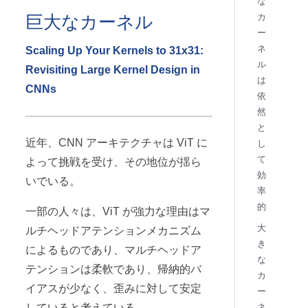
な
巨大なカーネル
カ
ー
ネ
Scaling Up Your Kernels to 31x31:
ル
Revisiting Large Kernel Design in
は
CNNs
依
然
と
近年、CNN アーキテクチャは ViT に
し
て
よって挑戦を受け、その地位が揺ら
効
いでいる。
率
的
一部の人々は、ViT が強力な理由はマ
大
ルチヘッドアテンションメカニズム
き
によるものであり、マルチヘッドア
な
テンションは柔軟であり、帰納的バ
カ
イアスが少なく、歪みに対して安定
ー
ネ
していると考えている。