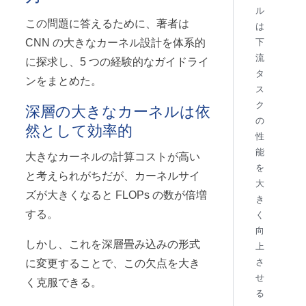
ル
この問題に答えるために、著者は
は
CNN の大きなカーネル設計を体系的
下
流
に探求し、5 つの経験的なガイドライ
タ
ンをまとめた。
ス
ク
深層の大きなカーネルは依
の
然として効率的
性
能
大きなカーネルの計算コストが高い
を
と考えられがちだが、カーネルサイ
大
ズが大きくなると FLOPs の数が倍増
き
する。
く
向
しかし、これを深層畳み込みの形式
上
さ
に変更することで、この欠点を大き
せ
く克服できる。
る