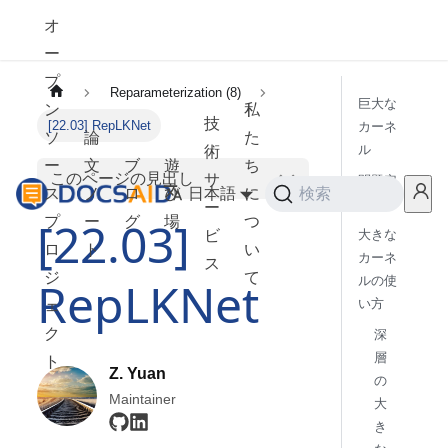
オ
ー
プ
Reparameterization (8)
巨大な
ン
私
技
[22.03] RepLKNet
カーネ
ソ
論
た
ル
術
ー
文
ブ
遊
ち
このページの見出し
サ
問題定
ス
ノ
ロ
び
日本語
に
検索
義
ー
[22.03]
プ
ー
グ
場
つ
ビ
大きな
ロ
ト
い
カーネ
ス
ジ
て
RepLKNet
ルの使
い方
ェ
ク
深
層
ト
Z. Yuan
の
Maintainer
大
き