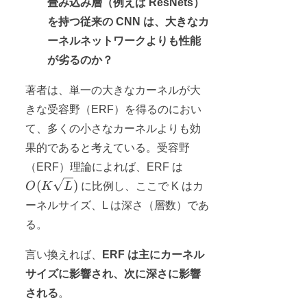
畳み込み層（例えば ResNets）
を持つ従来の CNN は、大きなカ
ーネルネットワークよりも性能
が劣るのか？
著者は、単一の大きなカーネルが大
きな受容野（ERF）を得るのにおい
て、多くの小さなカーネルよりも効
果的であると考えている。受容野
O(K\sqrt{L})
（ERF）理論によれば、ERF は
(
)
O
K
L
に比例し、ここで K はカ
ーネルサイズ、L は深さ（層数）であ
る。
言い換えれば、
ERF は主にカーネル
サイズに影響され、次に深さに影響
される
。