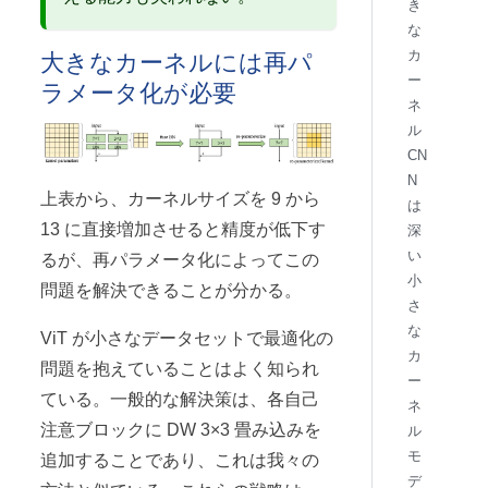
き
な
大きなカーネルには再パ
カ
ー
ラメータ化が必要
ネ
ル
CN
N
上表から、カーネルサイズを 9 から
は
13 に直接増加させると精度が低下す
深
い
るが、再パラメータ化によってこの
小
問題を解決できることが分かる。
さ
な
ViT が小さなデータセットで最適化の
カ
問題を抱えていることはよく知られ
ー
ている。一般的な解決策は、各自己
ネ
注意ブロックに DW 3×3 畳み込みを
ル
モ
追加することであり、これは我々の
デ