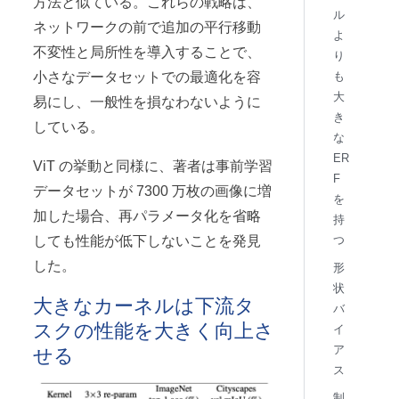
方法と似ている。これらの戦略は、
ル
ネットワークの前で追加の平行移動
よ
不変性と局所性を導入することで、
り
も
小さなデータセットでの最適化を容
大
易にし、一般性を損なわないように
き
している。
な
ER
ViT の挙動と同様に、著者は事前学習
F
データセットが 7300 万枚の画像に増
を
加した場合、再パラメータ化を省略
持
つ
しても性能が低下しないことを発見
した。
形
状
大きなカーネルは下流タ
バ
スクの性能を大きく向上さ
イ
せる
ア
ス
制