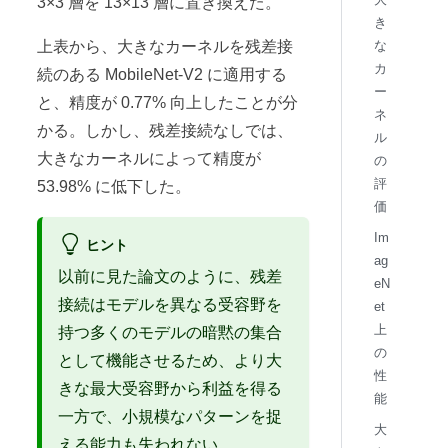
3×3 層を 13×13 層に置き換えた。
き
上表から、大きなカーネルを残差接
な
カ
続のある MobileNet-V2 に適用する
ー
と、精度が 0.77% 向上したことが分
ネ
かる。しかし、残差接続なしでは、
ル
大きなカーネルによって精度が
の
評
53.98% に低下した。
価
Im
ヒント
ag
以前に見た論文のように、残差
eN
接続はモデルを異なる受容野を
et
上
持つ多くのモデルの暗黙の集合
の
として機能させるため、より大
性
きな最大受容野から利益を得る
能
一方で、小規模なパターンを捉
大
える能力も失われない。