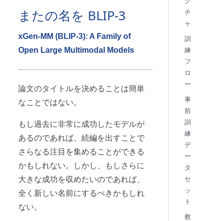
ク
またの名を BLIP-3
チ
ャ
xGen-MM (BLIP-3): A Family of
訓
Open Large Multimodal Models
練
フ
ロ
ー
論文のタイトルを決めることは簡単
事
なことではない。
前
訓
もし過去に非常に成功したモデルが
練
あるのであれば、続編を出すことで
デ
さらなる注目を集めることができる
ー
かもしれない。しかし、もしさらに
タ
セ
大きな成功を収めたいのであれば、
ッ
全く新しい名前にするべきかもしれ
ト
ない。
教