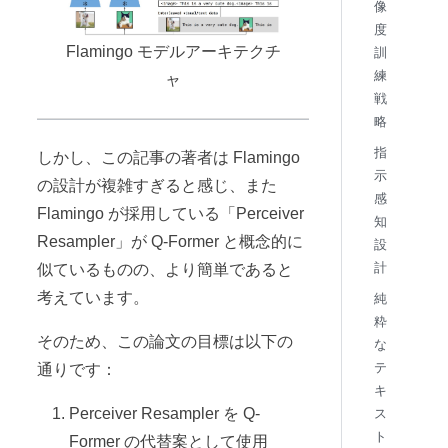
像
度
Flamingo モデルアーキテクチ
訓
練
ャ
戦
略
指
しかし、この記事の著者は Flamingo
示
の設計が複雑すぎると感じ、また
感
Flamingo が採用している「Perceiver
知
Resampler」が Q-Former と概念的に
設
計
似ているものの、より簡単であると
考えています。
純
粋
そのため、この論文の目標は以下の
な
テ
通りです：
キ
Perceiver Resampler を Q-
ス
ト
Former の代替案として使用