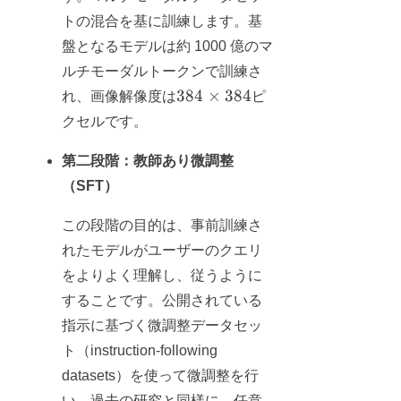
トの混合を基に訓練します。基
盤となるモデルは約 1000 億のマ
ルチモーダルトークンで訓練さ
384
384
×
384
れ、画像解像度は
ピ
\times
クセルです。
384
第二段階：教師あり微調整
（SFT）
この段階の目的は、事前訓練さ
れたモデルがユーザーのクエリ
をよりよく理解し、従うように
することです。公開されている
指示に基づく微調整データセッ
ト（instruction-following
datasets）を使って微調整を行
い、過去の研究と同様に、任意