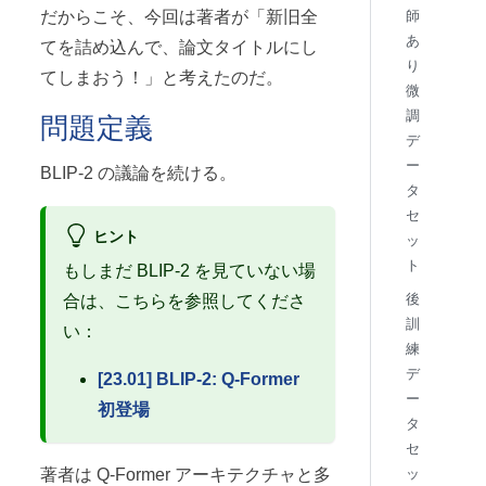
師
だからこそ、今回は著者が「新旧全
あ
てを詰め込んで、論文タイトルにし
り
てしまおう！」と考えたのだ。
微
調
問題定義
デ
ー
BLIP-2 の議論を続ける。
タ
セ
ヒント
ッ
ト
もしまだ BLIP-2 を見ていない場
後
合は、こちらを参照してくださ
訓
い：
練
デ
[23.01] BLIP-2: Q-Former
ー
初登場
タ
セ
著者は Q-Former アーキテクチャと多
ッ