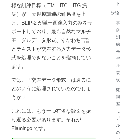
ト
様な訓練目標（ITM、ITC、ITG 損
討論
失）が、大規模訓練の難易度を上
げ、BLIP-2 が単一画像入力のみをサ
事
前
ポートしており、最も自然なマルチ
訓
モーダルデータ形式、すなわち言語
練
とテキストが交差する入力データ形
モ
式を処理できないことを指摘してい
デ
ル
ます。
表
では、「交差データ形式」は過去に
現
どのように処理されていたのでしょ
微
調
うか？
整
これには、もう一つ有名な論文を振
モ
デ
り返る必要があります。それが
ル
Flamingo です。
の