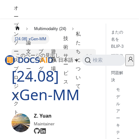
オ
ー
プ
Multimodality (24)
またの
ン
私
技
[24.08] xGen-MM
名を
ソ
論
た
BLIP-3
術
ー
文
ブ
遊
ち
このページの見出し
サ
問題定
ス
ノ
ロ
び
日本語
に
検索
義
ー
[24.08]
プ
ー
グ
場
つ
ビ
問題解
ロ
ト
い
決
ス
ジ
て
xGen-MM
モ
ェ
デ
ク
ル
ア
ト
Z. Yuan
ー
Maintainer
キ
テ