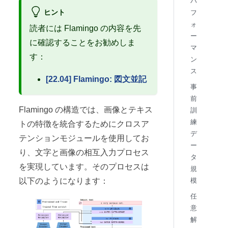
パ
ヒント
フ
ォ
読者には Flamingo の内容を先
ー
に確認することをお勧めしま
マ
す：
ン
ス
[22.04] Flamingo: 図文並記
事
前
Flamingo の構造では、画像とテキス
訓
練
トの特徴を統合するためにクロスア
デ
テンションモジュールを使用してお
ー
り、文字と画像の相互入力プロセス
タ
を実現しています。そのプロセスは
規
模
以下のようになります：
任
意
解