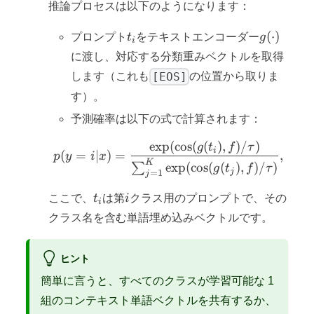
推論プロセスは以下のようになります：
t_i
g(\cdot)
(
⋅
)
プロンプト
t
をテキストエンコーダー
g
i
に渡し、対応する分類重みベクトルを取得
[EOS]
します（これも
の位置から取りま
す）。
予測確率は以下の式で計算されます：
exp
(
cos
(
(
)
,
)
/
)
p(y = i|x) = \frac{\exp(
g
t
f
τ
i
(
=
∣
)
=
,
p
y
i
x
K
exp
(
cos
(
(
)
,
)
/
)
∑
g
t
f
τ
j
=
1
j
t_i
i
ここで、
t
は第
i
クラス用のプロンプトで、その
i
クラス名を含む単語埋め込みベクトルです。
ヒント
簡単に言うと、すべてのクラスが学習可能な 1
組のコンテキスト単語ベクトルを共有するか、