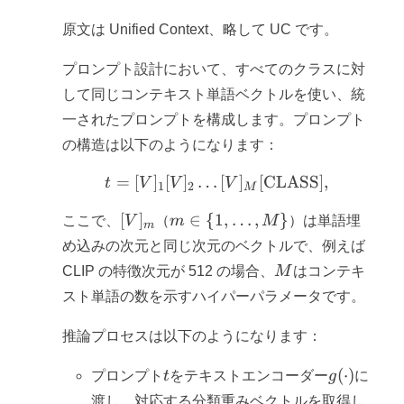
原文は Unified Context、略して UC です。
プロンプト設計において、すべてのクラスに対
して同じコンテキスト単語ベクトルを使い、統
一されたプロンプトを構成します。プロンプト
の構造は以下のようになります：
=
[
]
[
]
…
t = [V]_1 [V]_2 \dots [
[
]
[CLASS]
,
t
V
V
V
1
2
M
[V]_m
m \in
[
]
∈
{
1
,
…
,
}
ここで、
V
（
m
M
）は単語埋
m
\{1,
め込みの次元と同じ次元のベクトルで、例えば
\dots,
M
CLIP の特徴次元が 512 の場合、
M
はコンテキ
M\}
スト単語の数を示すハイパーパラメータです。
推論プロセスは以下のようになります：
t
g(\cdot)
(
⋅
)
プロンプト
t
をテキストエンコーダー
g
に
渡し、対応する分類重みベクトルを取得し