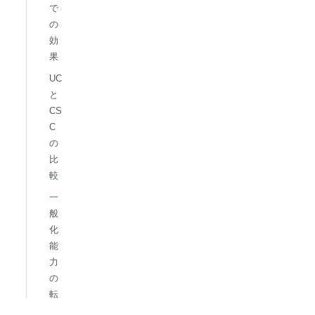
で
の
効
果
UC
と
CS
C
の
比
較
一
般
化
能
力
の
転
送