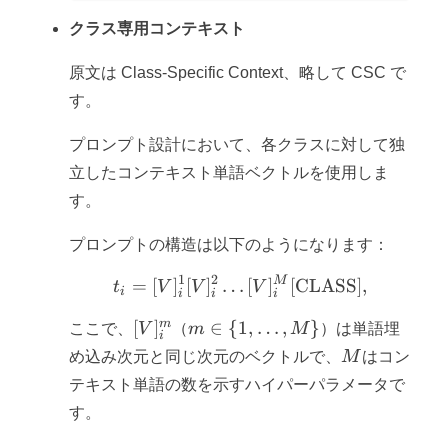
クラス専用コンテキスト
原文は Class-Specific Context、略して CSC で
す。
プロンプト設計において、各クラスに対して独
立したコンテキスト単語ベクトルを使用しま
す。
プロンプトの構造は以下のようになります：
1
2
M
t_i = [V]_i^1 [V]_i^2 \d
=
[
]
[
]
…
[
]
[CLASS]
,
t
V
V
V
i
i
i
i
[V]_i^m
m \in
m
[
]
∈
{
1
,
…
,
}
ここで、
V
（
m
M
）は単語埋
i
\{1,
M
め込み次元と同じ次元のベクトルで、
M
はコン
\dots,
テキスト単語の数を示すハイパーパラメータで
M\}
す。