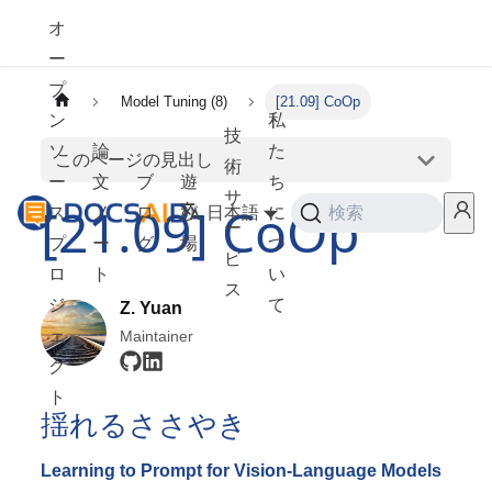
オ
ー
プ
Model Tuning (8)
[21.09] CoOp
ン
私
技
ソ
論
た
このページの見出し
術
ー
文
ブ
遊
ち
サ
[21.09] CoOp
ス
ノ
ロ
び
日本語
に
検索
ー
プ
ー
グ
場
つ
ビ
ロ
ト
い
ス
ジ
て
Z. Yuan
ェ
Maintainer
ク
ト
揺れるささやき
Learning to Prompt for Vision-Language Models