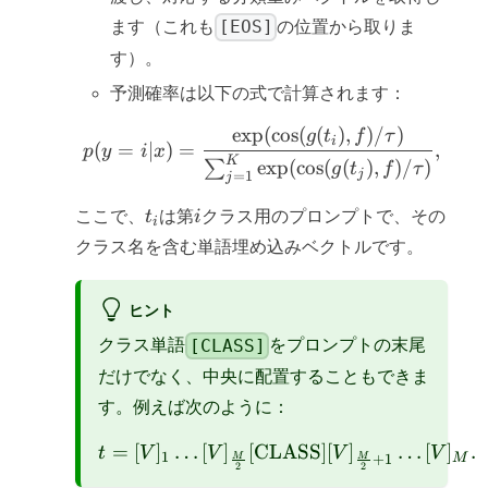
[EOS]
ます（これも
の位置から取りま
す）。
予測確率は以下の式で計算されます：
exp
(
cos
(
(
)
,
)
/
)
p(y = i|x) = \frac{\exp(
g
t
f
τ
i
(
=
∣
)
=
,
p
y
i
x
K
exp
(
cos
(
(
)
,
)
/
)
∑
g
t
f
τ
j
=
1
j
t_i
i
ここで、
t
は第
i
クラス用のプロンプトで、その
i
クラス名を含む単語埋め込みベクトルです。
ヒント
[CLASS]
クラス単語
をプロンプトの末尾
だけでなく、中央に配置することもできま
す。例えば次のように：
=
[
]
…
[
]
[CLASS]
t = [V]_1 \dots [V]_{\
[
]
…
[
]
.
t
V
V
V
V
1
M
M
M
+
1
2
2