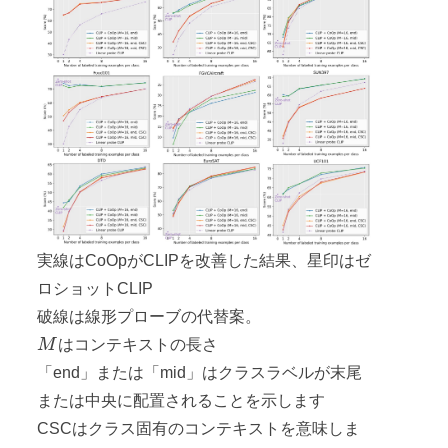
実線はCoOpがCLIPを改善した結果、星印はゼ
ロショットCLIP
破線は線形プローブの代替案。
M
M
はコンテキストの長さ
「end」または「mid」はクラスラベルが末尾
または中央に配置されることを示します
CSCはクラス固有のコンテキストを意味しま