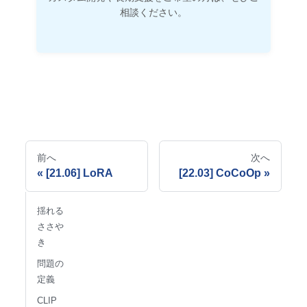
相談ください。
前へ
次へ
[21.06] LoRA
[22.03] CoCoOp
揺れる
ささや
き
問題の
定義
CLIP