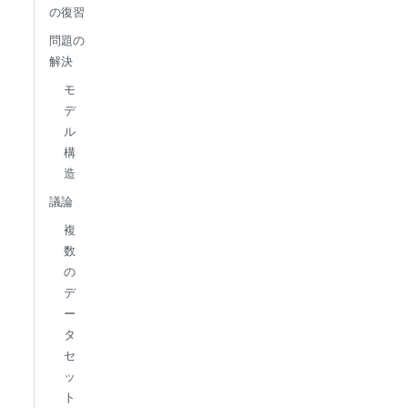
の復習
問題の
解決
モ
デ
ル
構
造
議論
複
数
の
デ
ー
タ
セ
ッ
ト