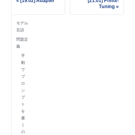
[19.02] Adapter
[21.01] Prefix-
Tuning
モデル
言語
問題定
義
手
動
で
プ
ロ
ン
プ
ト
を
書
く
の