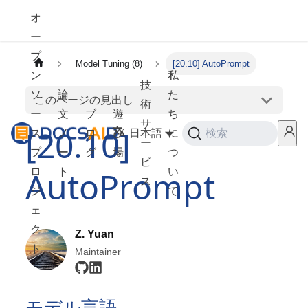
オ
ー
プ
Model Tuning (8)
[20.10] AutoPrompt
ン
私
技
ソ
論
た
このページの見出し
術
ー
文
ブ
遊
ち
サ
[20.10]
ス
ノ
ロ
び
日本語
に
検索
ー
プ
ー
グ
場
つ
ビ
AutoPrompt
ロ
ト
い
ス
ジ
て
ェ
ク
Z. Yuan
ト
Maintainer
モデル言語