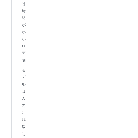
は
時
間
が
か
か
り
面
倒
モ
デ
ル
は
入
力
に
非
常
に