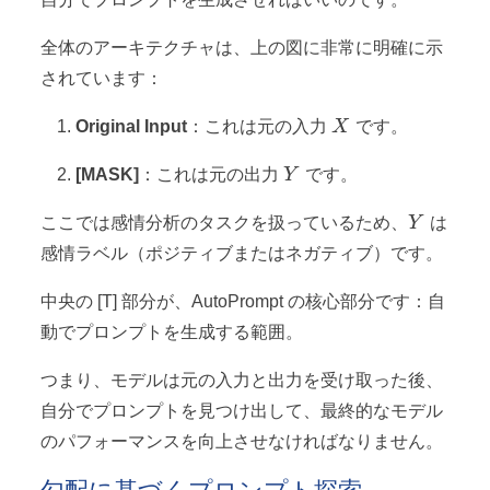
全体のアーキテクチャは、上の図に非常に明確に示
されています：
X
Original Input
：これは元の入力
X
です。
Y
[MASK]
：これは元の出力
Y
です。
Y
ここでは感情分析のタスクを扱っているため、
Y
は
感情ラベル（ポジティブまたはネガティブ）です。
中央の [T] 部分が、AutoPrompt の核心部分です：自
動でプロンプトを生成する範囲。
つまり、モデルは元の入力と出力を受け取った後、
自分でプロンプトを見つけ出して、最終的なモデル
のパフォーマンスを向上させなければなりません。
勾配に基づくプロンプト探索