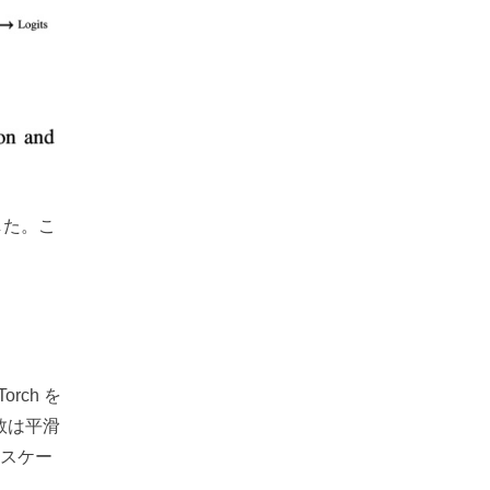
した。こ
rch を
関数は平滑
チスケー