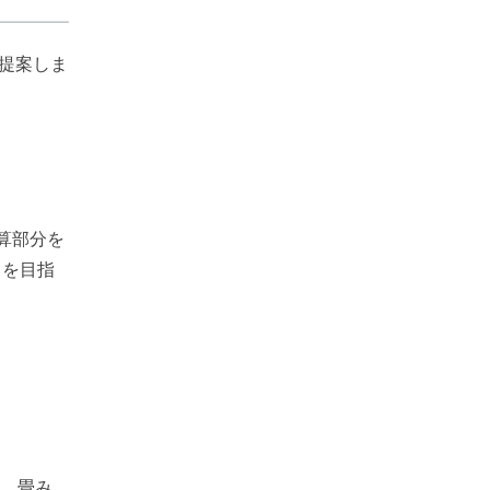
提案しま
乗算部分を
とを目指
り、畳み