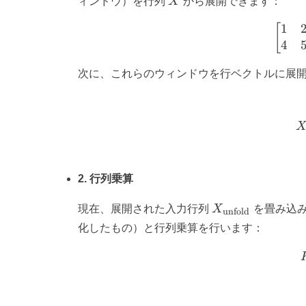
ィンドウ）を行列
X
から展開できます：
2
1
[
4
次に、これらのウィンドウを行ベクトルに展
2. 行列乗算
X_{\text{unfol
現在、展開された入力行列
X
を畳み込
unfold
化したもの）と行列乗算を行います：