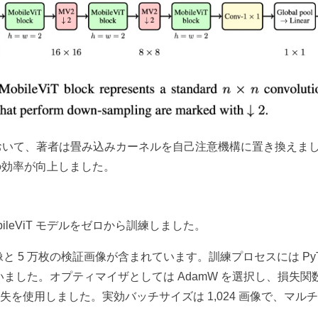
において、著者は畳み込みカーネルを自己注意機構に置き換えま
の効率が向上しました。
obileViT モデルをゼロから訓練しました。
と 5 万枚の検証画像が含まれています。訓練プロセスには PyTo
ポック行いました。オプティマイザとしては AdamW を選択し、損失
損失を使用しました。実効バッチサイズは 1,024 画像で、マル