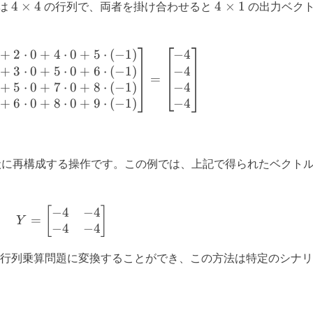
xt{unfold}}
4
4
4
×
4
4
×
1
は
の行列で、両者を掛け合わせると
の出力ベク
\times
\times
4
1
+
2
⋅
0
+
4
⋅
0
+
5
⋅
(
−
1
)
−
4
Y_{\text{flat}} = \left[\begin{matrix} 1 \c
+
3
⋅
0
+
5
⋅
0
+
6
⋅
(
−
1
)
−
4
=
+
5
⋅
0
+
7
⋅
0
+
8
⋅
(
−
1
)
−
4
+
6
⋅
0
+
8
⋅
0
+
9
⋅
(
−
1
)
−
4
形状に再構成する操作です。この例では、上記で得られたベクト
−
4
−
4
Y = \left[\begin{matrix} -4 & -4 \\ -4 & -
[
]
=
Y
−
4
−
4
を行列乗算問題に変換することができ、この方法は特定のシナ