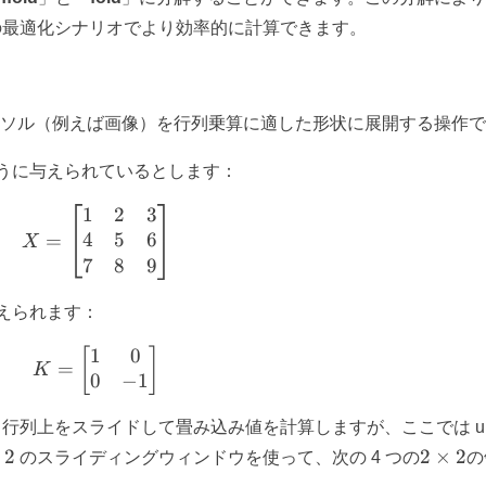
の最適化シナリオでより効率的に計算できます。
入力テンソル（例えば画像）を行列乗算に適した形状に展開する操作
うに与えられているとします：
1
2
3
X = \left[\begin{matrix} 1 & 2 & 3 \\ 4 &
4
5
6
=
X
7
8
9
えられます：
1
0
K = \left[\begin{matrix} 1 & 0 \\ 0 & -1 \
[
]
=
K
0
−
1
列上をスライドして畳み込み値を計算しますが、ここでは unfo
2\time
2
2
×
2
のスライディングウィンドウを使って、次の 4 つの
の
mes
2