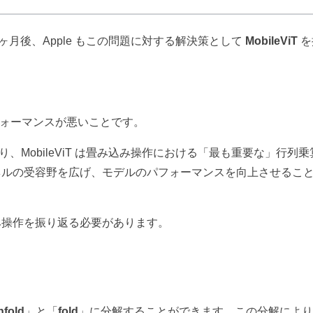
 ヶ月後、Apple もこの問題に対する解決策として
MobileViT
を
フォーマンスが悪いことです。
異なり、MobileViT は畳み込み操作における「最も重要な」行列
ネルの受容野を広げ、モデルのパフォーマンスを向上させるこ
み操作を振り返る必要があります。
nfold
」と「
fold
」に分解することができます。この分解によ