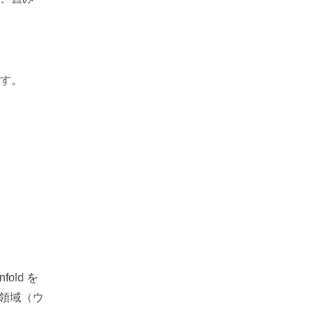
です。
 5 & 6 \\ 7 & 8 & 9 \end{matrix} \right]
end{matrix} \right]
ld を
s
領域（ウ