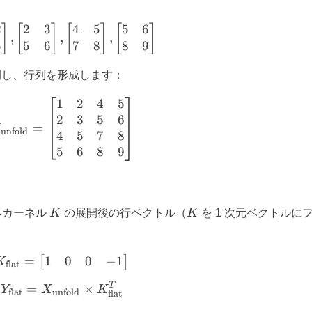
2
2
3
4
5
5
6
\left[\begin{matrix} 1 & 2 \\ 4 & 5 \end{m
]
[
]
[
]
[
]
,
,
,
5
5
6
7
8
8
9
開し、行列を形成します：
1
2
4
5
X_{\text{unfold}} = \left[\begin{matrix} 
2
3
5
6
=
X
unfold
4
5
7
8
5
6
8
9
d}}
K
K
みカーネル
K
の展開後の行ベクトル（
K
を 1 次元ベクトルに
1
0
0
−
1
=
K_{\text{flat}} = \left[\begin{matrix} 1 
[
]
K
flat
T
Y_{\text{flat}} = X_{\text{unfold}} \ti
=
×
Y
X
K
flat
unfold
flat