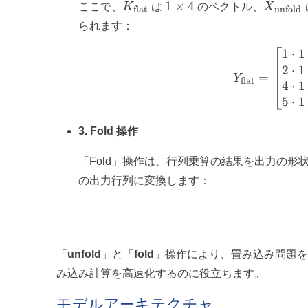
K_{\text{flat}}
1
X_{\te
1
×
4
ここで、
K
は
のベクトル、
X
flat
unfold
\times
られます：
4
1
⋅
1
2
⋅
1
=
Y
flat
4
⋅
1
5
⋅
1
3. Fold 操作
「Fold」操作は、行列乗算の結果を出力の
の出力行列に変換します：
「
unfold
」と「
fold
」操作により、畳み込み問題
み込み計算を高速化するのに役立ちます。
モデルアーキテクチャ