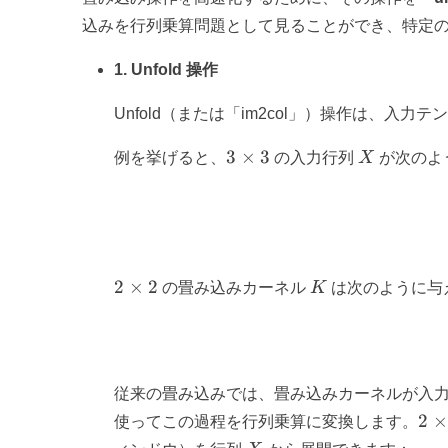
込みを行列乗算問題として見ることができ、特定
1. Unfold 操作
Unfold（または「im2col」）操作は、
3
X
3
×
3
例を挙げると、
の入力行列
X
が次のよ
\times
3
2
K
2
×
2
の畳み込みカーネル
K
は次のように与
\times
2
従来の畳み込みでは、畳み込みカーネルが入力行
2
2
×
使ってこの過程を行列乗算に変換します。
\ti
X