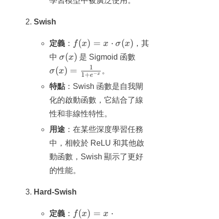
學習模型中被廣泛使用。
Swish
f(x) = x
(
)
=
⋅
(
)
定義
：
f
x
x
σ
x
，其
\cdot
\sigma(x)
\sigma(x)
(
)
中
σ
x
是 Sigmoid 函數
\sigma(x)
=
1
(
)
=
σ
x
。
−
1
+
x
e
\frac{1}
特點
：Swish 函數是自我閘
{1 + e^{-
x}}
化的啟動函數，它結合了線
性和非線性特性。
用途
：在某些深度學習任務
中，相較於 ReLU 和其他啟
動函數，Swish 顯示了更好
的性能。
Hard-Swish
f(x) = x
(
)
=
⋅
定義
：
f
x
x