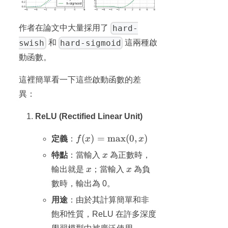
hard-
作者在論文中大量採用了
swish
hard-sigmoid
和
這兩種啟
動函數。
這裡簡單看一下這些啟動函數的差
異：
ReLU (Rectified Linear Unit)
f(x) =
(
)
=
max
(
0
,
)
定義
：
f
x
x
\max(0,
x
特點
：當輸入
x
為正數時，
x)
x
x
輸出就是
x
；當輸入
x
為負
數時，輸出為 0。
用途
：由於其計算簡單和非
飽和性質，ReLU 在許多深度