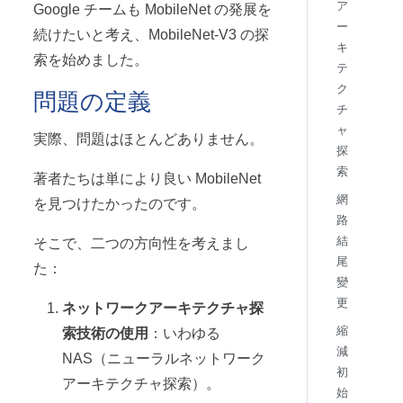
ア
Google チームも MobileNet の発展を
ー
続けたいと考え、MobileNet-V3 の探
キ
索を始めました。
テ
ク
問題の定義
チ
ャ
実際、問題はほとんどありません。
探
索
著者たちは単により良い MobileNet
網
を見つけたかったのです。
路
結
そこで、二つの方向性を考えまし
尾
た：
變
更
ネットワークアーキテクチャ探
縮
索技術の使用
：いわゆる
減
NAS（ニューラルネットワーク
初
アーキテクチャ探索）。
始