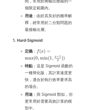
間，常用於將輸出壓縮到一
e^{-x}}
個限定範圍內。
用途
：由於其良好的概率解
釋，經常用於二分類問題的
最後輸出層。
Hard-Sigmoid
f(x) =
(
)
=
定義
：
f
x
\max(0,
+
1
x
max
(
0
,
min
(
1
,
))
2
\min(1,
特點
：這是 Sigmoid 函數的
\frac{x+1}
{2}))
一種簡化版，其計算速度更
快，適合於執行效率要求高
的場合。
用途
：與 Sigmoid 類似，但
更常用於需要高效計算的模
型中。