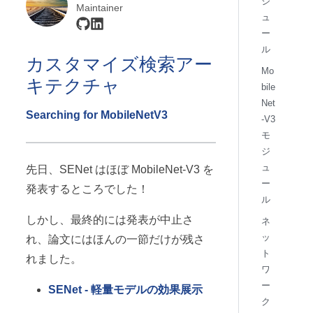
ジ
Maintainer
ュ
ー
ル
カスタマイズ検索アー
Mo
キテクチャ
bile
Net
Searching for MobileNetV3
-V3
モ
ジ
ュ
先日、SENet はほぼ MobileNet-V3 を
ー
発表するところでした！
ル
しかし、最終的には発表が中止さ
ネ
ッ
れ、論文にはほんの一節だけが残さ
ト
れました。
ワ
ー
SENet - 軽量モデルの効果展示
ク