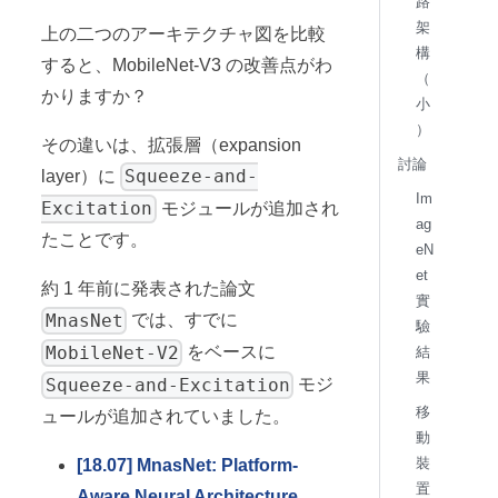
路
架
上の二つのアーキテクチャ図を比較
構
すると、MobileNet-V3 の改善点がわ
（
かりますか？
小
）
その違いは、拡張層（expansion
討論
Squeeze-and-
layer）に
Im
Excitation
モジュールが追加され
ag
たことです。
eN
et
約 1 年前に発表された論文
實
MnasNet
では、すでに
驗
MobileNet-V2
をベースに
結
果
Squeeze-and-Excitation
モジ
移
ュールが追加されていました。
動
裝
[18.07] MnasNet: Platform-
置
Aware Neural Architecture