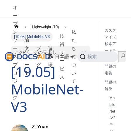
オ
ー
プ
Lightweight (10)
カスタ
ン
私
技
[19.05] MobileNet-V3
マイズ
ソ
論
た
検索ア
術
ー
文
ブ
遊
ち
ーキテ
このページの見出し
サ
ス
ノ
ロ
び
日本語
に
検索
クチャ
ー
[19.05]
プ
ー
グ
場
つ
問題の
ビ
ロ
ト
い
定義
ス
ジ
て
MobileNet-
問題の
解決
ェ
ク
Mo
V3
bile
ト
Net
-V2
モ
Z. Yuan