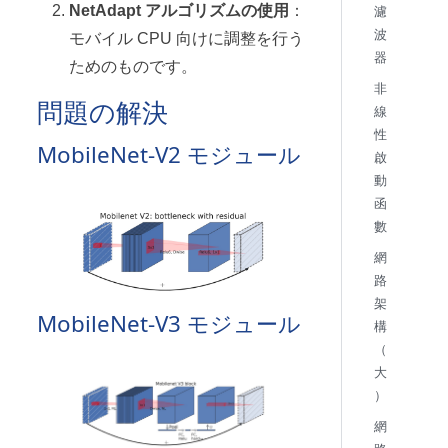
NetAdapt アルゴリズムの使用
：
濾
波
モバイル CPU 向けに調整を行う
器
ためのものです。
非
問題の解決
線
性
MobileNet-V2 モジュール
啟
動
函
數
網
路
架
MobileNet-V3 モジュール
構
（
大
）
網