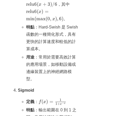
\cdot
\text{relu6}(x)
relu6
(
+
3
)
/6
x
，其中
\text{relu6}
=
relu6
(
)
=
x
(x+3)/6
\min(\max(0,x),
min
(
max
(
0
,
)
,
6
)
x
。
6)
特點
：Hard-Swish 是 Swish
函數的一種簡化形式，具有
更快的計算速度和較低的計
算成本。
用途
：常用於需要高效計算
的應用場景，如移動設備或
邊緣裝置上的神經網路模
型。
Sigmoid
1
f(x) =
(
)
=
定義
：
f
x
−
1
+
x
e
\frac{1}
特點
：輸出範圍在 0 到 1 之
{1 +