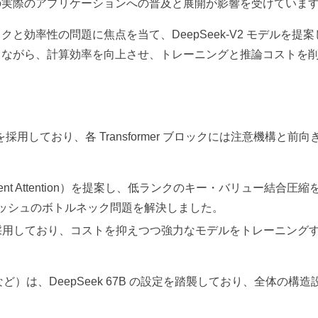
の実際のアプリケーションへの普及と展開が影響を受けていま
ックと効率性の問題に焦点を当て、DeepSeek-V2 モデルを提
しながら、計算効率を向上させ、トレーニングと推論コストを
r 構造を採用しており、各 Transformer ブロックには注意機構と前
 Latent Attention）を提案し、低ランクのキー・バリュー結合圧
キャッシュのボトルネック問題を解決しました。
構造を採用しており、コストを抑えつつ強力なモデルをトレーニング
性化関数など）は、DeepSeek 67B の設定を踏襲しており、全体の構