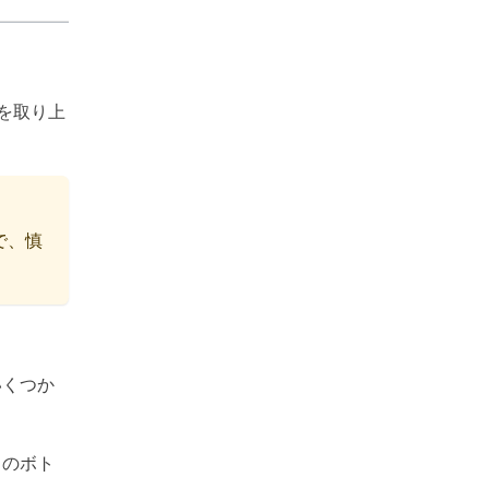
を取り上
で、慎
いくつか
リのボト