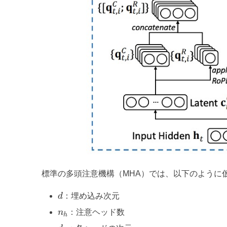
標準の多頭注意機構（MHA）では、以下のように
d
d
：埋め込み次元
n_h
n
：注意ヘッド数
h
d_h