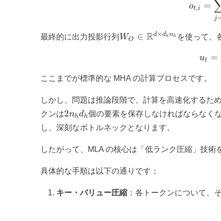
=
o
,
t
i
j
×
W_O \in
R
d
d
n
∈
最終的に出力投影行列
W
を使って、
h
h
O
\mathbb{R}^{d
=
\times d_h n_h}
u
t
ここまでが標準的な MHA の計算プロセスです。
しかし、問題は推論段階で、計算を高速化するた
2
2
クンは
n
d
個の要素を保存しなければならなく
h
h
n_h
し、深刻なボトルネックとなります。
d_h
したがって、MLA の核心は「低ランク圧縮」技術
具体的な手順は以下の通りです：
キー・バリュー圧縮
：各トークンについて、