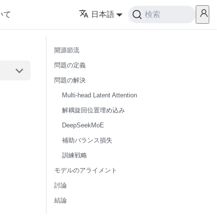
いて
日本語
検索
開源節流
問題の定義
問題の解決
Multi-head Latent Attention
解耦旋回位置埋め込み
DeepSeekMoE
補助バランス損失
訓練戦略
モデルのアライメント
討論
結論