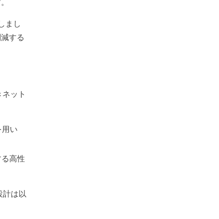
す。
案しまし
削減する
向きネット
縮を用い
する高性
造設計は以