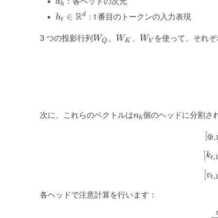
d
：各ヘッドの次元
h
h_t \in
R
d
∈
h
：t 番目のトークンの入力表現
t
\mathbb{R}^{d}
W_Q
W_K
W_V
3 つの投影行列
W
、
W
、
W
を使って、それぞれ
Q
K
V
n_h
次に、これらのベクトルは
n
個のヘッドに分割さ
h
[
q
,
t
[
k
,
t
[
v
,
t
各ヘッドで注意計算を行います：