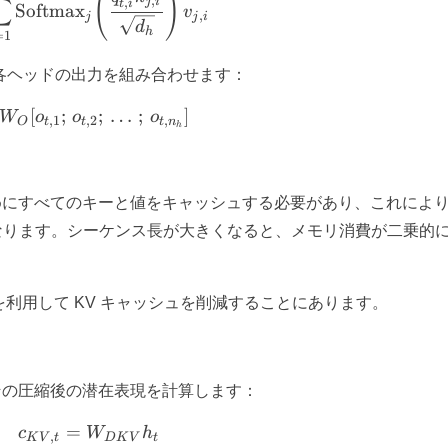
(
)
∑
,
j
i
,
t
i
Softmax
v
,
j
j
i
d
h
=
1
各ヘッドの出力を組み合わせます：
[
;
u_t = W_O [o_{t,1};\, o_{t,2};\, \dots; \, o
;
…
;
]
W
o
o
o
,
1
,
2
,
O
t
t
t
n
h
めにすべてのキーと値をキャッシュする必要があり、これによ
なります。シーケンス長が大きくなると、メモリ消費が二乗的
を利用して KV キャッシュを削減することにあります。
その圧縮後の潜在表現を計算します：
=
c_{KV,t} = W_{DKV} h_t
c
W
h
,
K
V
t
DK
V
t