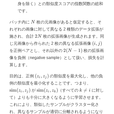
身を除く）との類似度スコアの指数関数の総和
です。
N
バッチ内に
N
枚の元画像があると仮定すると、そ
れぞれの画像に対して異なる 2 種類のデータ拡張が
2N
2
施され、合計
N
枚の拡張画像が生成されます。同
(i,
(
,
)
じ元画像から作られた 2 枚の異なる拡張画像
i
j
j)
2(N
2
(
−
1
)
を正例ペアとし、それ以外の
N
枚の拡張画
- 1)
像を負例（negative sample）として扱い、損失を計
算します。
(z_i,
(
,
)
目的は、正例
z
z
の類似度を最大化し、他の負
i
j
z_j)
\text{sim}
例の類似度を最小化することです。つまり、
(z_i, z_j)
\text{sim}
k
sim
(
,
)
sim
(
,
)

=
z
z
が
z
z
（すべての
k
i
に対し
i
j
i
k
(z_i, z_k)
\neq
て）よりも十分に大きくなるように学習させます。
i
これにより、類似したサンプルがクラスター化さ
れ、異なるサンプルが適切に分離されるようになり