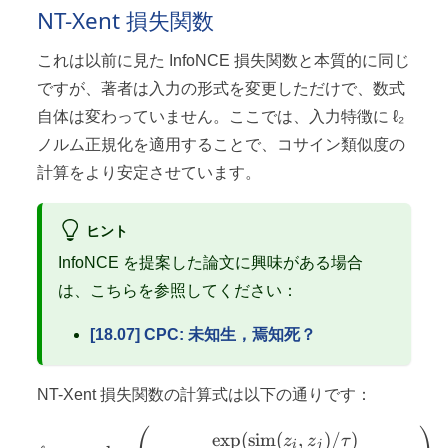
NT-Xent 損失関数
これは以前に見た InfoNCE 損失関数と本質的に同じ
ですが、著者は入力の形式を変更しただけで、数式
自体は変わっていません。ここでは、入力特徴に ℓ₂
ノルム正規化を適用することで、コサイン類似度の
計算をより安定させています。
ヒント
InfoNCE を提案した論文に興味がある場合
は、こちらを参照してください：
[18.07] CPC: 未知生，焉知死？
NT-Xent 損失関数の計算式は以下の通りです：
ℓ_{i,j} = - \log \left( \f
exp
(
sim
(
,
)
/
)
z
z
τ
i
j