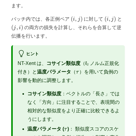
ます。
(i,
(i,
(j,
(
,
)
(
,
)
バッチ内では、各正例ペア
i
j
に対して
i
j
と
j)
j)
i)
(
,
)
j
i
の両方の損失を計算し、それらを合算して逆
伝播を行います。
ヒント
NT-Xent は、
コサイン類似度
（ℓ₂ ノルム正規化
\tau
付き）と
温度パラメータ
（
τ
）を用いて負例の
影響を動的に調整します。
コサイン類似度
：ベクトルの「長さ」では
なく「方向」に注目することで、表現間の
相対的な類似度をより正確に比較できるよ
うにします。
\tau
温度パラメータ (
τ
)
： 類似度スコアのスケ