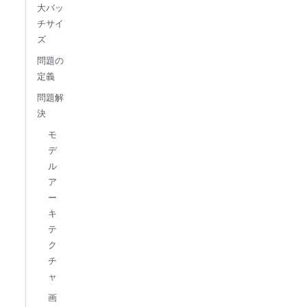
大バッ
チサイ
ズ
問題の
定義
問題解
決
モ
デ
ル
ア
ー
キ
テ
ク
チ
ャ
画