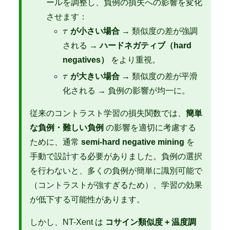
ールを調整し、負例の損失への影響を変化
させます：
\tau
τ
が小さい場合
→ 類似度の差が強調
される →
ハードネガティブ（hard
negatives）
をより重視。
\tau
τ
が大きい場合
→ 類似度の差が平滑
化される → 負例の影響が均一に。
従来のコントラスト学習の損失関数では、
簡単
な負例・難しい負例
の影響を適切に考慮する
ために、通常
semi-hard negative mining
を
手動で設計する必要がありました。負例の選択
を行わないと、多くの負例が簡単に識別可能で
（コントラストが強すぎるため）、学習の効果
が低下する可能性があります。
しかし、NT-Xent は
コサイン類似度 + 温度調