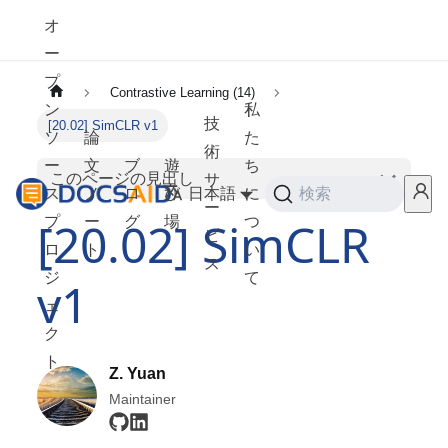
オ
ー
プ
Contrastive Learning (14)
ン
私
技
[20.02] SimCLR v1
ソ
論
た
術
ー
文
ブ
遊
ち
このページの見出し
サ
ス
ノ
ロ
び
日本語
に
検索
ー
[20.02] SimCLR
プ
ー
グ
場
つ
ビ
ロ
ト
い
ス
ジ
て
v1
ェ
ク
ト
Z. Yuan
Maintainer