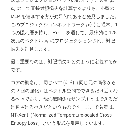
次はプロジェクションヘッドの部分です。著者は、
h
の上で直接対照損失を計算するよりも、小型の
i
MLP を追加する方が効果的であると発見しました。
g(·)
(
⋅
)
このプロジェクションネットワーク
g
は通常、1
つの隠れ層を持ち、ReLU を通して、最終的に 128
z_i
次元のベクトル
z
にプロジェクションされ、対照
i
損失を計算します。
最も重要なのは、対照損失をどのように定義するか
です。
(i,
(
,
)
コアの概念は、同じペア
i
j
（同じ元の画像から
j)
の 2 回の強化）はベクトル空間でできるだけ近くな
るべきであり、他の無関係なサンプルとはできるだ
け遠ざけるべきだというものです。ここで著者は、
NT-Xent（Normalized Temperature-scaled Cross
Entropy Loss）という形式を引用しています。