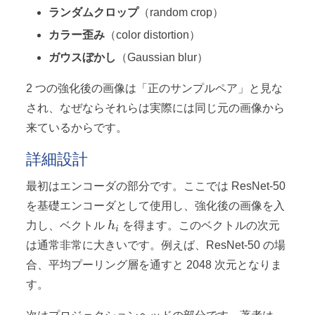
ランダムクロップ
（random crop）
カラー歪み
（color distortion）
ガウスぼかし
（Gaussian blur）
2 つの強化後の画像は「正のサンプルペア」と見な
され、なぜならそれらは実際には同じ元の画像から
来ているからです。
詳細設計
最初はエンコーダの部分です。ここでは ResNet-50
を基礎エンコーダとして使用し、強化後の画像を入
h_i
力し、ベクトル
h
を得ます。このベクトルの次元
i
は通常非常に大きいです。例えば、ResNet-50 の場
合、平均プーリング層を通すと 2048 次元となりま
す。
h_i