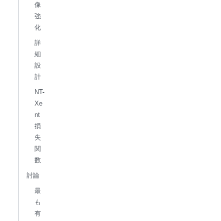
像
強
化
詳
細
設
計
NT-
Xe
nt
損
失
関
数
討論
最
も
有