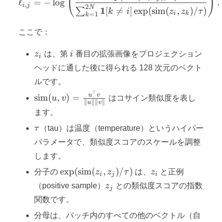
(
)
ℓ
=
−
lo
g
.
,
i
j
2
N
1
[

=
]
exp
(
sim
(
,
)
/
)
∑
k
i
z
z
τ
i
k
=
1
k
ここで：
zᵢ
i
z
は、第
i
番目の拡張画像をプロジェクション
i
ヘッドに通した後に得られる 128 次元のベクト
ルです。
⊤
\text{sim}
u
v
sim
(
,
)
=
u
v
はコサイン類似度を表し
∥
∥∥
∥
u
v
(u, v) =
ます。
\frac{u^\top
τ
τ
（tau）は温度（temperature）というハイパー
v}
{\|u\|\|v\|}
パラメータで、類似度スコアのスケールを調整
します。
\exp(\text{sim}
z_i
exp
(
sim
(
,
)
/
)
分子の
z
z
τ
は、
z
と正例
i
j
i
(z_i, z_j)/τ)
z_j
（positive sample）
z
との類似度スコアの指数
j
関数です。
分母は、バッチ内のすべての他のベクトル（自