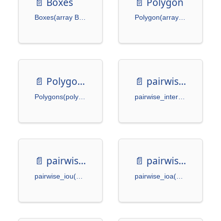
📄️
Boxes
📄️
Polygon
Boxes(array BoxMode = BoxMode.XYXY, isnormalized: bool = False)
Polygon(array bool = False)
📄️
Polygons
📄️
pairwise_intersection
Polygons(polygons bool = False)
pairwise_intersection(boxes1 Boxes) -> np.ndarray
📄️
pairwise_iou
📄️
pairwise_ioa
pairwise_iou(boxes1 Boxes) -> np.ndarray
pairwise_ioa(boxes1 Boxes) -> np.ndarray