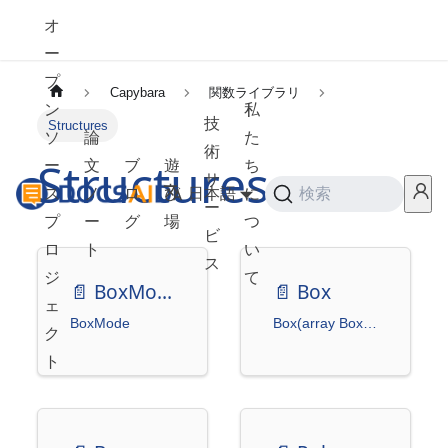
オ
ー
プ
Capybara
関数ライブラリ
ン
私
技
Structures
ソ
論
た
術
Structures
ー
文
ブ
遊
ち
サ
ス
ノ
ロ
び
日本語
に
検索
ー
プ
ー
グ
場
つ
ビ
ロ
ト
い
ス
ジ
て
📄️
BoxMode
📄️
Box
ェ
BoxMode
Box(array BoxMode = BoxMode.XYXY, isnormalized: bool = False) -> None
ク
ト