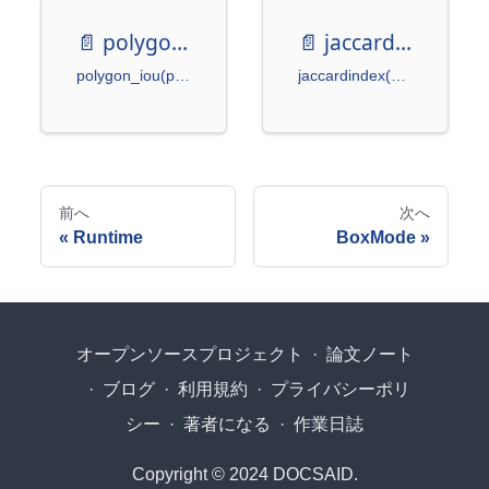
📄️
polygon_iou
📄️
jaccard_index
polygon_iou(poly1 Polygon) -> float
jaccardindex(predpoly np.ndarray, imagesize: tuple[int, int]) -> float
前へ
次へ
Runtime
BoxMode
オープンソースプロジェクト
·
論文ノート
·
ブログ
·
利用規約
·
プライバシーポリ
シー
·
著者になる
·
作業日誌
Copyright © 2024 DOCSAID.