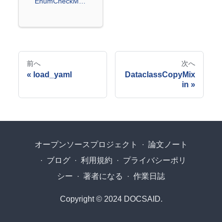
EnumCheckMixin
前へ
次へ
load_yaml
DataclassCopyMix
in
オープンソースプロジェクト
·
論文ノート
·
ブログ
·
利用規約
·
プライバシーポリ
シー
·
著者になる
·
作業日誌
Copyright © 2024 DOCSAID.