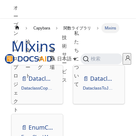
オ
ー
プ
Capybara
関数ライブラリ
Mixins
ン
私
技
Mixins
ソ
論
た
術
ー
文
ブ
遊
ち
サ
ス
ノ
ロ
び
日本語
に
検索
ー
プ
ー
グ
場
つ
ビ
ロ
ト
い
📄️
DataclassCopyMixin
📄️
DataclassToJsonMixin
ス
ジ
て
DataclassCopyMixin
DataclassToJsonMixin
ェ
ク
ト
📄️
EnumCheckMixin