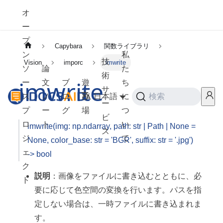
オ
ー
プ
Capybara
関数ライブラリ
ン
私
技
Vision
imporc
imwrite
ソ
論
た
術
imwrite
ー
文
ブ
遊
ち
サ
ス
ノ
ロ
び
日本語
に
検索
ー
プ
ー
グ
場
つ
ビ
ロ
ト
い
imwrite(img: np.ndarray, path: str | Path | None =
ス
ジ
て
None, color_base: str = 'BGR', suffix: str = '.jpg')
ェ
-> bool
ク
説明
：画像をファイルに書き込むとともに、必
ト
要に応じて色空間の変換を行います。パスを指
定しない場合は、一時ファイルに書き込まれま
す。