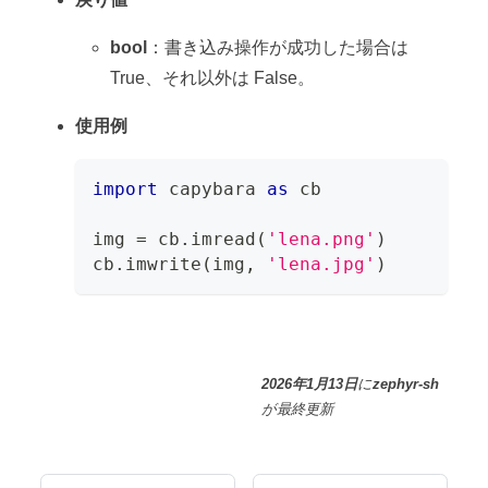
bool
：書き込み操作が成功した場合は
True、それ以外は False。
使用例
import
 capybara 
as
 cb
img 
=
 cb
.
imread
(
'lena.png'
)
cb
.
imwrite
(
img
,
'lena.jpg'
)
2026年1月13日
に
zephyr-sh
が
最終更新