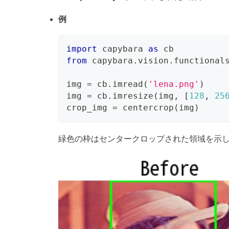
例
import
 capybara 
as
 cb
from
 capybara
.
vision
.
functional
img 
=
 cb
.
imread
(
'lena.png'
)
img 
=
 cb
.
imresize
(
img
,
[
128
,
25
crop_img 
=
 centercrop
(
img
)
緑色の枠はセンタークロップされた領域を示