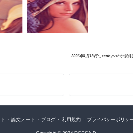
2026年1月13日
に
zephyr-sh
が
最終
クト
·
論文ノート
·
ブログ
·
利用規約
·
プライバシーポリシ