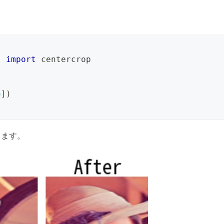
s 
import
 centercrop
6
]
)
します。