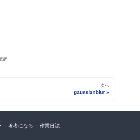
更新
次へ
gaussianblur
ー
·
著者になる
·
作業日誌