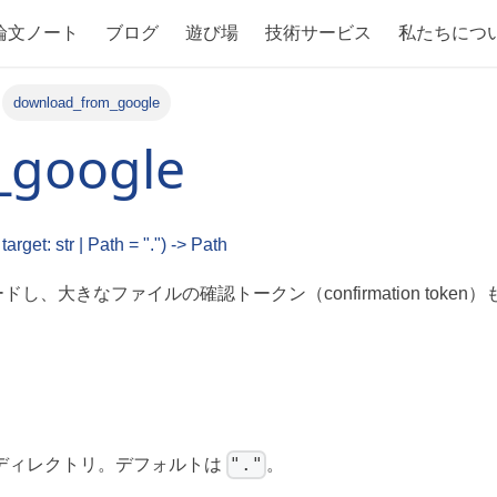
論文ノート
ブログ
遊び場
技術サービス
私たちにつ
download_from_google
_google
arget: str | Path = ".") -> Path
ロードし、大きなファイルの確認トークン（confirmation toke
"."
：保存先ディレクトリ。デフォルトは
。