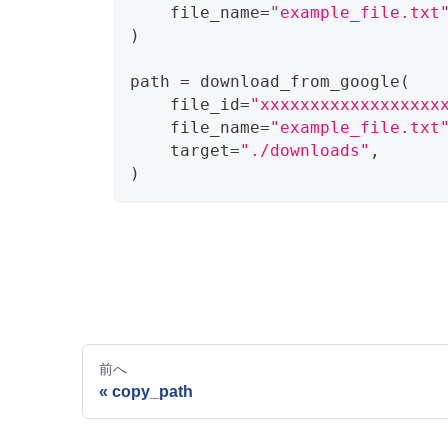
    file_name
=
"example_file.txt
)
path 
=
 download_from_google
(
    file_id
=
"xxxxxxxxxxxxxxxxxx
    file_name
=
"example_file.txt
    target
=
"./downloads"
,
)
前へ
copy_path