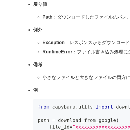
戻り値
Path
：ダウンロードしたファイルのパス
例外
Exception
：レスポンスからダウンロード
RuntimeError
：ファイル書き込み処理に
備考
小さなファイルと大きなファイルの両方に対応しま
例
from
 capybara
.
utils 
import
 down
path 
=
 download_from_google
(
    file_id
=
"xxxxxxxxxxxxxxxxxx