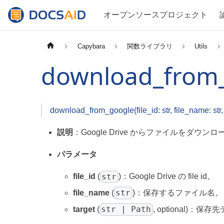
オープンソースプロジェクト
Capybara
関数ライブラリ
Utils
download_from
download_from_google(file_id: str, file_name: str, t
説明
：Google Drive からファイルをダウン
パラメータ
str
file_id
(
)：Google Drive の file id。
str
file_name
(
)：保存するファイル名。
str | Path
target
(
, optional)