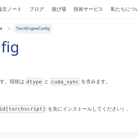
論文ノート
ブログ
遊び場
技術サービス
私たちにつ
pt
TorchEngineConfig
fig
dtype
cuda_sync
）です。現状は
と
を含みます。
id[torchscript]
を先にインストールしてください）。