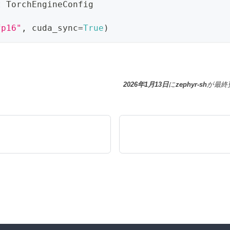
t
 TorchEngineConfig
fp16"
,
 cuda_sync
=
True
)
2026年1月13日
に
zephyr-sh
が
最終