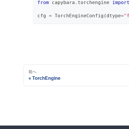
from
 capybara
.
torchengine 
impor
cfg 
=
 TorchEngineConfig
(
dtype
=
"
前へ
TorchEngine