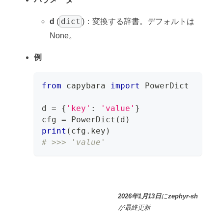
dict
d
(
)：変換する辞書。デフォルトは
None。
例
from
 capybara 
import
 PowerDict
d 
=
{
'key'
:
'value'
}
cfg 
=
 PowerDict
(
d
)
print
(
cfg
.
key
)
# >>> 'value'
2026年1月13日
に
zephyr-sh
が
最終更新