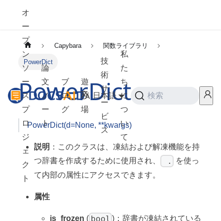
オ
ー
プ
Capybara
関数ライブラリ
ン
私
技
PowerDict
ソ
論
た
術
PowerDict
ー
文
ブ
遊
ち
サ
ス
ノ
ロ
び
日本語
に
検索
ー
プ
ー
グ
場
つ
ビ
ロ
ト
い
PowerDict(d=None, **kwargs)
ス
ジ
て
説明
：このクラスは、凍結および解凍機能を持
ェ
.
つ辞書を作成するために使用され、
を使っ
ク
て内部の属性にアクセスできます。
ト
属性
bool
is_frozen
(
)：辞書が凍結されている