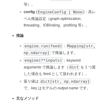
等）。
EngineConfig | None
config
(
)：高レ
ベル推論設定（graph optimization、
threading、IOBinding、profiling 等）。
推論
engine.run(feed)
Mapping[str,
：
np.ndarray]
で推論します。
engine(**inputs)
：keyword
dict
arguments で推論します（
を 1 つ渡
した場合も feed として扱われます）。
dict[str, np.ndarray]
返り値は
で、key はモデルの output name です。
主なメソッド