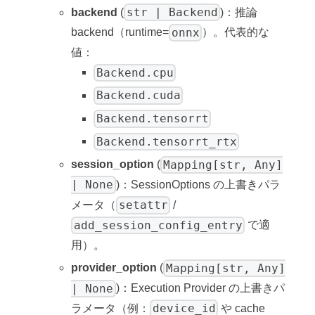
str | Backend
backend
(
)：推論
onnx
backend（runtime=
）。代表的な
値：
Backend.cpu
Backend.cuda
Backend.tensorrt
Backend.tensorrt_rtx
Mapping[str, Any]
session_option
(
| None
)：SessionOptions の上書きパラ
setattr
メータ（
/
add_session_config_entry
で適
用）。
Mapping[str, Any]
provider_option
(
| None
)：Execution Provider の上書きパ
device_id
ラメータ（例：
や cache