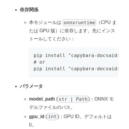
依存関係
onnxruntime
本モジュールは
（CPU ま
たは GPU 版）に依存します。先にインス
トールしてください：
pip install "capybara-docsaid[onn
# or
pip install "capybara-docsaid[onn
パラメータ
str | Path
model_path
(
)：ONNX モ
デルファイルのパス。
int
gpu_id
(
)：GPU ID。デフォルトは
0。