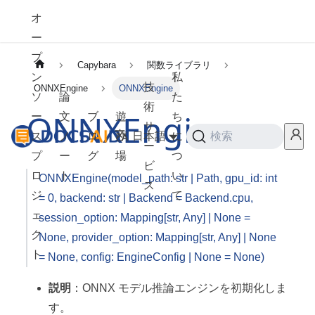
オ
ー
プ
Capybara
関数ライブラリ
ン
私
技
ONNXEngine
ONNXEngine
ソ
論
た
術
ONNXEngine
ー
文
ブ
遊
ち
サ
ス
ノ
ロ
び
日本語
に
検索
ー
プ
ー
グ
場
つ
ビ
ロ
ト
い
ONNXEngine(model_path: str | Path, gpu_id: int
ス
ジ
て
= 0, backend: str | Backend = Backend.cpu,
ェ
session_option: Mapping[str, Any] | None =
ク
None, provider_option: Mapping[str, Any] | None
ト
= None, config: EngineConfig | None = None)
説明
：ONNX モデル推論エンジンを初期化しま
す。