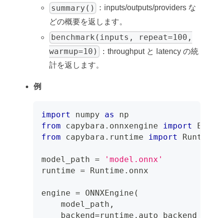
summary()
：inputs/outputs/providers な
どの概要を返します。
benchmark(inputs, repeat=100,
warmup=10)
：throughput と latency の統
計を返します。
例
import
 numpy 
as
 np
from
 capybara
.
onnxengine 
import
 Engi
from
 capybara
.
runtime 
import
 Runtime
model_path 
=
'model.onnx'
runtime 
=
 Runtime
.
onnx
engine 
=
 ONNXEngine
(
    model_path
,
    backend
=
runtime
.
auto_backend_nam