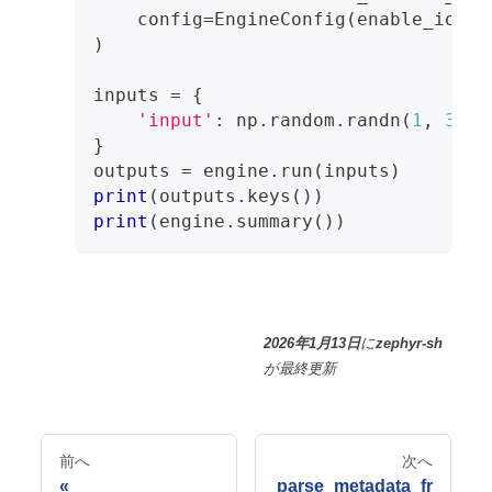
    config
=
EngineConfig
(
enable_io_bi
)
inputs 
=
{
'input'
:
 np
.
random
.
randn
(
1
,
3
,
2
}
outputs 
=
 engine
.
run
(
inputs
)
print
(
outputs
.
keys
(
)
)
print
(
engine
.
summary
(
)
)
2026年1月13日
に
zephyr-sh
が
最終更新
前へ
次へ
parse_metadata_fr