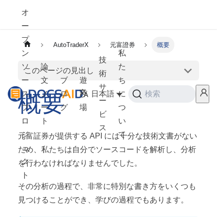
オ
ー
プ
AutoTraderX
元富證券
概要
ン
私
技
ソ
論
た
このページの見出し
術
ー
文
ブ
遊
ち
サ
概要
ス
ノ
ロ
び
日本語
に
検索
ー
プ
ー
グ
場
つ
ビ
ロ
ト
い
ス
ジ
て
元富証券が提供する API には十分な技術文書がない
ェ
ため、私たちは自分でソースコードを解析し、分析
ク
を行わなければなりませんでした。
ト
その分析の過程で、非常に特別な書き方をいくつも
見つけることができ、学びの過程でもあります。