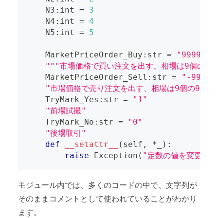
    N3
:
int
=
3
    N4
:
int
=
4
    N5
:
int
=
5
    MarketPriceOrder_Buy
:
str
=
"9999999
"""市場価格で買い注文を出す、相場は9個の9で
    MarketPriceOrder_Sell
:
str
=
"-99999
"市場価格で売り注文を出す、相場は9個の9で表
    TryMark_Yes
:
str
=
"1"
"前場試撮"
    TryMark_No
:
str
=
"0"
"後場取引"
def
__setattr__
(
self
,
*
_
)
:
raise
 Exception
(
"定数の値を変更しよ
モジュール内では、多くのコードの中で、文字列が
そのままコメントとして使われていることがわかり
ます。