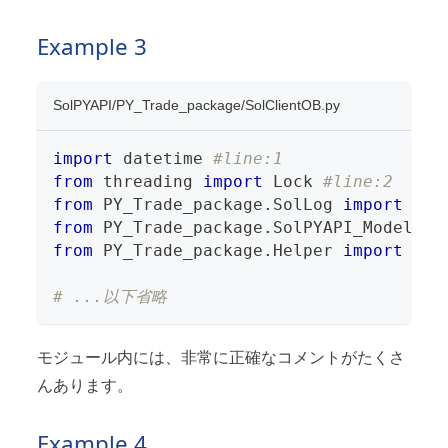
Example 3
SolPYAPI/PY_Trade_package/SolClientOB.py
import
 datetime 
#line:1
from
 threading 
import
 Lock 
#line:2
from
 PY_Trade_package
.
SolLog 
import
*
#l
from
 PY_Trade_package
.
SolPYAPI_Model 
im
from
 PY_Trade_package
.
Helper 
import
 MQC
# ...以下省略
モジュール内には、非常に正確なコメントがたくさ
んあります。
Example 4