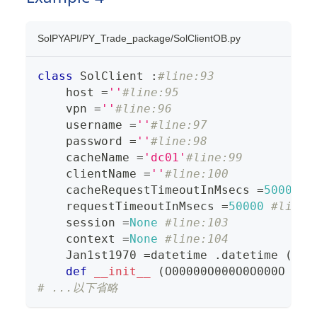
SolPYAPI/PY_Trade_package/SolClientOB.py
class
SolClient
:
#line:93
    host 
=
''
#line:95
    vpn 
=
''
#line:96
    username 
=
''
#line:97
    password 
=
''
#line:98
    cacheName 
=
'dc01'
#line:99
    clientName 
=
''
#line:100
    cacheRequestTimeoutInMsecs 
=
50000
#
    requestTimeoutInMsecs 
=
50000
#line:
    session 
=
None
#line:103
    context 
=
None
#line:104
    Jan1st1970 
=
datetime 
.
datetime 
(
197
def
__init__
(
O00000O000O0O000O 
,
OO
# ...以下省略