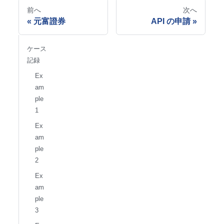
前へ
次へ
元富證券
API の申請
ケース
記録
Ex
am
ple
1
Ex
am
ple
2
Ex
am
ple
3