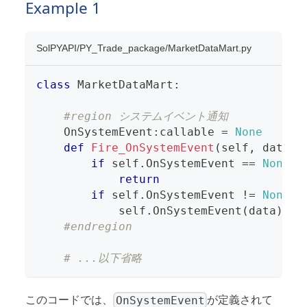
Example 1
SolPYAPI/PY_Trade_package/MarketDataMart.py
class
MarketDataMart
:
#region システムイベント通知
    OnSystemEvent
:
callable
=
None
def
Fire_OnSystemEvent
(
self
,
 data
:
S
if
 self
.
OnSystemEvent 
==
None
:
return
if
 self
.
OnSystemEvent 
!=
None
:
            self
.
OnSystemEvent
(
data
)
#endregion
# ...以下省略
OnSystemEvent
このコードでは、
が定義されて