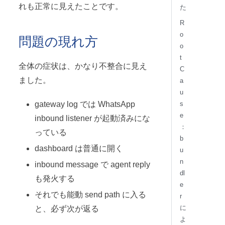
れも正常に見えたことです。
た
R
o
問題の現れ方
o
t
全体の症状は、かなり不整合に見え
C
ました。
a
u
gateway log では WhatsApp
s
e
inbound listener が起動済みにな
：
っている
b
dashboard は普通に開く
u
n
inbound message で agent reply
dl
も発火する
e
それでも能動 send path に入る
r
に
と、必ず次が返る
よ