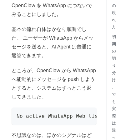
OpenClaw を WhatsApp につないで
の
現
みることにしました。
れ
方
基本の流れ自体はかなり順調でし
初
た。 ユーザーが WhatsApp からメッ
期
セージを送ると、AI Agent は普通に
の
返答できます。
切
り
ところが、OpenClaw から WhatsApp
分
へ能動的にメッセージを push しよう
け
、
とすると、システムはずっとこう返
で
してきました。
も
実
No active WhatsApp Web listener
際
は
違
不思議なのは、ほかのシグナルはど
っ