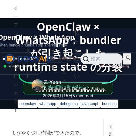
オ
ー
OpenClaw ×
プ
ン
私
WhatsApp：bundler
技
ソ
論
た
術
が引き起こした
ー
文
ブ
遊
ち
サ
ス
ノ
ロ
び
日本語
に
検索
runtime state の分裂
ー
プ
ー
グ
場
つ
ビ
ロ
ト
い
ス
Z. Yuan
ジ
て
Dosaid maintainer, Full-Stack AI Engineer
ェ
2026年3月15日
5
min read
ク
openclaw
whatsapp
debugging
javascript
bundling
ト
問
ようやく少し時間ができたので、
題