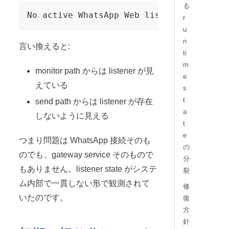
る
No active WhatsApp Web listener
r
u
n
言い換えると:
ti
m
monitor path からは listener が見
e
えている
s
t
send path からは listener が存在
a
しないように見える
t
e
つまり問題は WhatsApp 接続そのも
の
のでも、gateway service そのもので
分
もありません。listener state がシステ
裂
ム内部で一貫しない形で観測されて
修
いたのです。
復
方
針