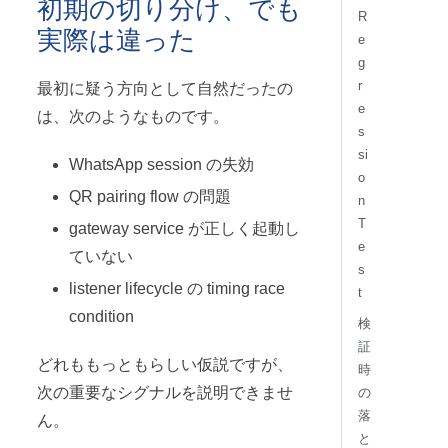
初期の切り分け、でも
R
実際は違った
e
g
r
最初に疑う方向として自然だったの
e
は、次のようなものです。
s
si
WhatsApp session の失効
o
QR pairing flow の問題
n
T
gateway service が正しく起動し
e
ていない
s
listener lifecycle の timing race
t
condition
検
証
どれももっともらしい仮説ですが、
時
次の重要なシグナルを説明できませ
の
落
ん。
と