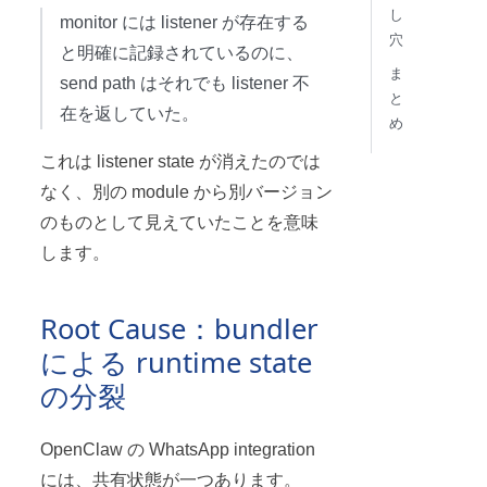
し
monitor には listener が存在する
穴
と明確に記録されているのに、
ま
send path はそれでも listener 不
と
在を返していた。
め
これは listener state が消えたのでは
なく、別の module から別バージョン
のものとして見えていたことを意味
します。
Root Cause：bundler
による runtime state
の分裂
OpenClaw の WhatsApp integration
には、共有状態が一つあります。