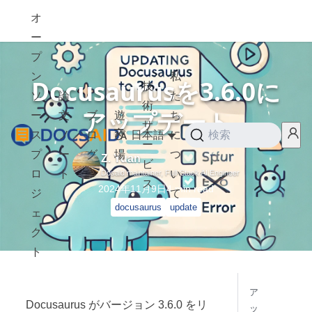
オ
ー
プ
ン
私
Docusaurusを3.6.0に
技
ソ
論
た
術
アップデート
ー
文
ブ
遊
ち
サ
ス
ノ
ロ
び
日本語
に
検索
ー
プ
ー
グ
場
つ
Z. Yuan
ビ
ロ
ト
い
Dosaid maintainer, Full-Stack AI Engineer
ス
2024年11月9日
4
min read
ジ
て
docusaurus
update
ェ
ク
ト
ア
Docusaurus がバージョン 3.6.0 をリ
ッ