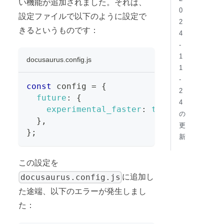
い機能が追加されました。それは、
0
設定ファイルで以下のように設定で
2
きるというものです：
4
-
1
docusaurus.config.js
1
-
const
 config 
=
{
2
future
:
{
4
experimental_faster
:
true
,
の
}
,
更
}
;
新
この設定を
docusaurus.config.js
に追加し
た途端、以下のエラーが発生しまし
た：