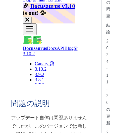
の
問
題
結
論
2
0
2
4
-
1
1
-
2
問題の説明
0
の
更
アップデート自体は問題ありません
新
でしたが、このバージョンでは新し
2