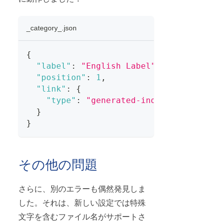
_category_.json
{
"label"
:
"English Label"
,
"position"
:
1
,
"link"
:
{
"type"
:
"generated-index"
}
}
その他の問題
さらに、別のエラーも偶然発見しま
した。それは、新しい設定では特殊
文字を含むファイル名がサポートさ