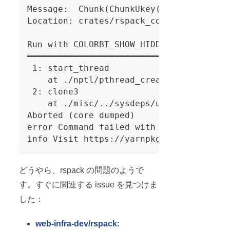
Message:  Chunk(ChunkUkey(Ukey(606), Ph
Location: crates/rspack_core/src/lib.rs
Run with COLORBT_SHOW_HIDDEN=1 environm
━━━━━━━━━━━━━━━━━━━━━━━━━━━━━━━━━━ BACK
 1: start_thread
    at ./nptl/pthread_create.c:447
 2: clone3
    at ./misc/../sysdeps/unix/sysv/linu
Aborted (core dumped)
error Command failed with exit code 134
info Visit https://yarnpkg.com/en/docs/
どうやら、rspack の問題のようで
す。すぐに関連する issue を見つけま
した：
web-infra-dev/rspack: