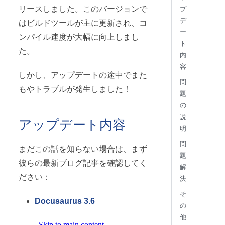
リースしました。このバージョンで
プ
デ
はビルドツールが主に更新され、コ
ー
ンパイル速度が大幅に向上しまし
ト
た。
内
容
しかし、アップデートの途中でまた
問
もやトラブルが発生しました！
題
の
説
アップデート内容
明
問
まだこの話を知らない場合は、まず
題
彼らの最新ブログ記事を確認してく
解
ださい：
決
そ
Docusaurus 3.6
の
他