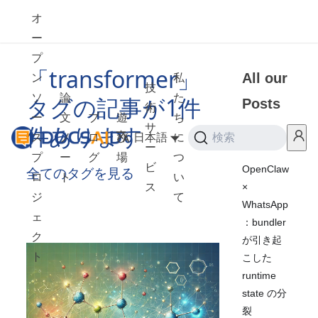
オ
ー
プ
「transformer」
All our
ン
私
技
ソ
論
た
タグの記事が1件
Posts
術
ー
文
ブ
遊
ち
件あります
サ
ス
ノ
ロ
び
日本語
に
検索
2026
ー
プ
ー
グ
場
つ
ビ
OpenClaw
全てのタグを見る
ロ
ト
い
×
ス
ジ
て
WhatsApp
ェ
：bundler
ク
が引き起
ト
こした
runtime
state の分
裂