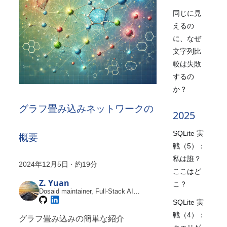
同じに見
えるの
に、なぜ
文字列比
較は失敗
するの
か？
グラフ畳み込みネットワークの
2025
SQLite 実
概要
戦（5）：
私は誰？
2024年12月5日
·
約19分
ここはど
Z. Yuan
こ？
Dosaid maintainer, Full-Stack AI
Engineer
SQLite 実
戦（4）：
グラフ畳み込みの簡単な紹介