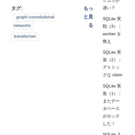
クエリが
遅い？
タグ:
もっ
と見
graph-convolutional-
SQLite 実
る
networks
戦（3）：
worker を
transformer
救え
SQLite 実
装（2）：
アトミッ
クな claim
SQLite 実
装（1）：
またデー
タベース
がロック
した！
SQLite 入