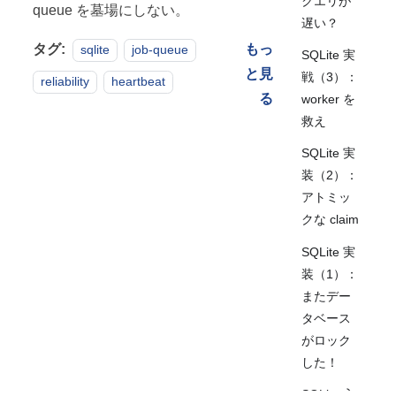
クエリが
queue を墓場にしない。
遅い？
タグ:
もっ
sqlite
job-queue
SQLite 実
と見
戦（3）：
reliability
heartbeat
る
worker を
救え
SQLite 実
装（2）：
アトミッ
クな claim
SQLite 実
装（1）：
またデー
タベース
がロック
した！
SQLite 入