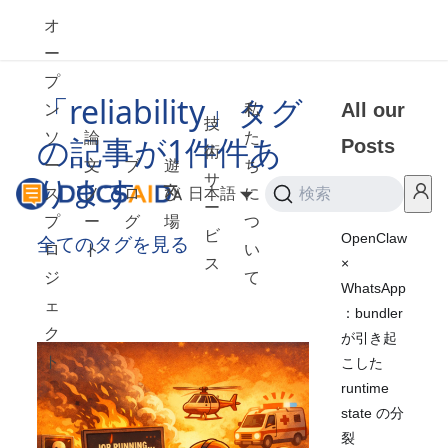
オ
ー
プ
「reliability」タグ
All our
ン
私
技
ソ
論
た
の記事が1件件あ
Posts
術
ー
文
ブ
遊
ち
ります
サ
ス
ノ
ロ
び
日本語
に
検索
2026
ー
プ
ー
グ
場
つ
ビ
OpenClaw
全てのタグを見る
ロ
ト
い
×
ス
ジ
て
WhatsApp
ェ
：bundler
ク
が引き起
ト
こした
runtime
state の分
裂