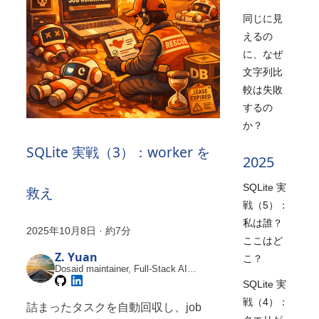
同じに見
えるの
に、なぜ
文字列比
較は失敗
するの
か？
SQLite 実戦（3）：worker を
2025
SQLite 実
救え
戦（5）：
私は誰？
2025年10月8日
·
約7分
ここはど
Z. Yuan
こ？
Dosaid maintainer, Full-Stack AI
Engineer
SQLite 実
戦（4）：
詰まったタスクを自動回収し、job