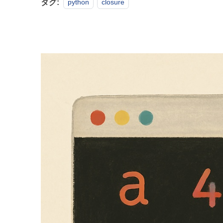
タグ:
python
closure