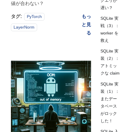
クエリが
値が合わない？
遅い？
タグ:
もっ
PyTorch
SQLite 実
と見
戦（3）：
LayerNorm
る
worker を
救え
SQLite 実
装（2）：
アトミッ
クな claim
SQLite 実
装（1）：
またデー
タベース
がロック
した！
SQLite 入