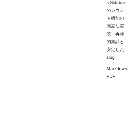
s Sidebar
のカウン
ト機能の
高度な実
装：再帰
的集計と
安定した
slug
Markdown
PDF
Mermaid
のエクス
ポートエ
オープンソースプロジェクト
·
論文ノート
ラー修正
·
ブログ
·
利用規約
·
プライバシーポリ
ローカル
シー
·
著者になる
·
作業日誌
では動く
のに、デ
Copyright © 2024 DOCSAID.