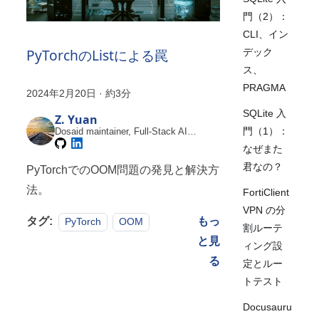
門（2）：
CLI、イン
PyTorchのListによる罠
デック
ス、
PRAGMA
2024年2月20日
·
約3分
SQLite 入
Z. Yuan
門（1）：
Dosaid maintainer, Full-Stack AI
Engineer
なぜまた
君なの？
PyTorchでのOOM問題の発見と解決方
法。
FortiClient
VPN の分
タグ:
もっ
PyTorch
OOM
割ルーテ
と見
ィング設
る
定とルー
トテスト
Docusauru