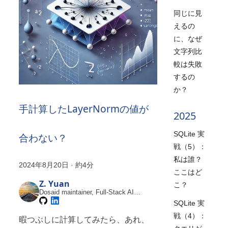
同じに見
えるの
に、なぜ
文字列比
較は失敗
するの
か？
手計算したLayerNormの値が
2025
SQLite 実
合わない？
戦（5）：
私は誰？
2024年8月20日
·
約4分
ここはど
Z. Yuan
こ？
Dosaid maintainer, Full-Stack AI
Engineer
SQLite 実
戦（4）：
暇つぶしに計算してみたら、あれ、