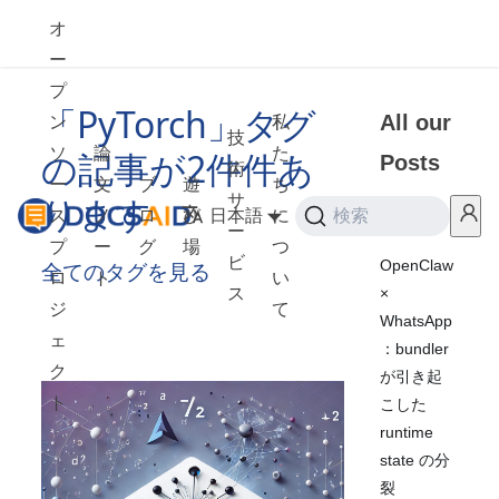
オ
ー
プ
「PyTorch」タグ
All our
ン
私
技
ソ
論
た
の記事が2件件あ
Posts
術
ー
文
ブ
遊
ち
ります
サ
ス
ノ
ロ
び
日本語
に
検索
2026
ー
プ
ー
グ
場
つ
ビ
OpenClaw
全てのタグを見る
ロ
ト
い
×
ス
ジ
て
WhatsApp
ェ
：bundler
ク
が引き起
ト
こした
runtime
state の分
裂