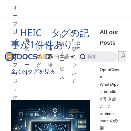
オ
ー
プ
「HEIC」タグの記
All our
ン
私
技
ソ
論
た
事が1件件ありま
Posts
術
ー
文
ブ
遊
ち
す
サ
ス
ノ
ロ
び
日本語
に
検索
2026
ー
プ
ー
グ
場
つ
ビ
OpenClaw
全てのタグを見る
ロ
ト
い
×
ス
ジ
て
WhatsApp
ェ
：bundler
ク
が引き起
ト
こした
runtime
state の分
裂