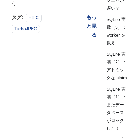
クエリが
う！
遅い？
タグ:
もっ
HEIC
SQLite 実
と見
戦（3）：
TurboJPEG
る
worker を
救え
SQLite 実
装（2）：
アトミッ
クな claim
SQLite 実
装（1）：
またデー
タベース
がロック
した！
SQLite 入