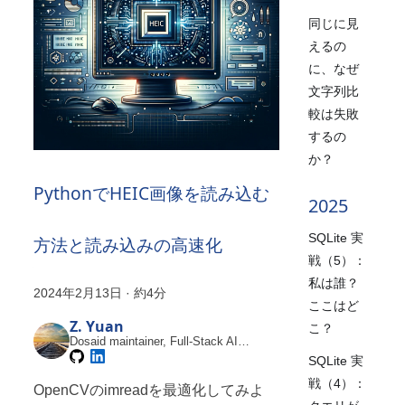
同じに見
えるの
に、なぜ
文字列比
較は失敗
するの
か？
PythonでHEIC画像を読み込む
2025
SQLite 実
方法と読み込みの高速化
戦（5）：
私は誰？
2024年2月13日
·
約4分
ここはど
Z. Yuan
こ？
Dosaid maintainer, Full-Stack AI
Engineer
SQLite 実
戦（4）：
OpenCVのimreadを最適化してみよ