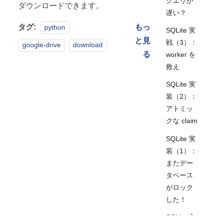
クエリが
ダウンロードできます。
遅い？
タグ:
もっ
python
SQLite 実
と見
戦（3）：
google-drive
download
る
worker を
救え
SQLite 実
装（2）：
アトミッ
クな claim
SQLite 実
装（1）：
またデー
タベース
がロック
した！
SQLite 入