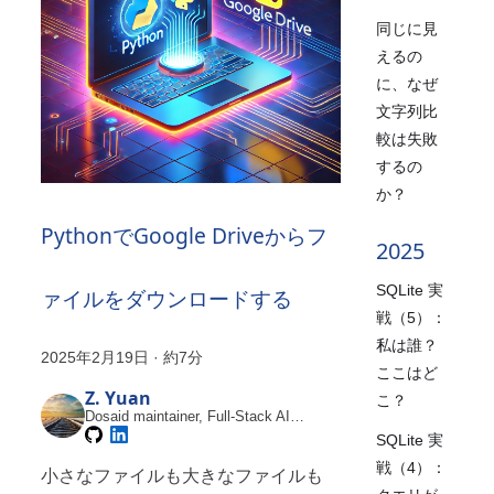
同じに見
えるの
に、なぜ
文字列比
較は失敗
するの
か？
PythonでGoogle Driveからフ
2025
SQLite 実
ァイルをダウンロードする
戦（5）：
私は誰？
2025年2月19日
·
約7分
ここはど
Z. Yuan
こ？
Dosaid maintainer, Full-Stack AI
Engineer
SQLite 実
戦（4）：
小さなファイルも大きなファイルも