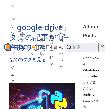
オ
ー
プ
「google-drive」
All our
ン
私
技
ソ
論
た
タグの記事が1件
Posts
術
ー
文
ブ
遊
ち
件あります
サ
ス
ノ
ロ
び
日本語
に
検索
2026
ー
プ
ー
グ
場
つ
ビ
OpenClaw
全てのタグを見る
ロ
ト
い
×
ス
ジ
て
WhatsApp
ェ
：bundler
ク
が引き起
ト
こした
runtime
state の分
裂