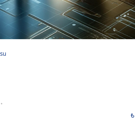
su
う。
も