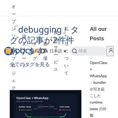
オ
ー
プ
「debugging」タ
All our
ン
私
技
ソ
論
た
グの記事が2件件
Posts
術
ー
文
ブ
遊
ち
あります
サ
ス
ノ
ロ
び
日本語
に
検索
2026
ー
プ
ー
グ
場
つ
ビ
OpenClaw
全てのタグを見る
ロ
ト
い
×
ス
ジ
て
WhatsApp
ェ
：bundler
ク
が引き起
ト
こした
runtime
state の分
裂