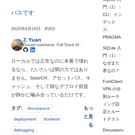
門（2）：
パスです
CLI、イン
デック
2025年6月18日
·
約9分
ス、
PRAGMA
Z. Yuan
Dosaid maintainer, Full-Stack AI
SQLite 入
Engineer
門（1）：
ローカルでは正常なのに本番で壊れ
なぜまた
るなら、だいたいは闇の力ではあり
君なの？
ません。baseUrl、アセットパス、キ
FortiClient
ャッシュ、そして雑なデプロイ前提
VPN の分
が静かに噛み合っているだけです。
割ルーテ
ィング設
タグ:
もっ
docusaurus
定とルー
と見
トテスト
deployment
frontend
る
Docusauru
debugging