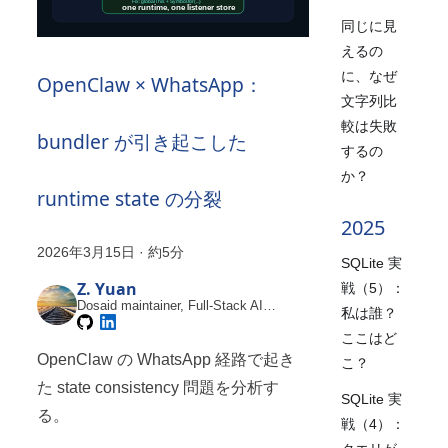
同じに見
えるの
に、なぜ
OpenClaw × WhatsApp：
文字列比
較は失敗
bundler が引き起こした
するの
か？
runtime state の分裂
2025
2026年3月15日
·
約5分
SQLite 実
Z. Yuan
戦（5）：
Dosaid maintainer, Full-Stack AI
私は誰？
Engineer
ここはど
OpenClaw の WhatsApp 経路で起き
こ？
た state consistency 問題を分析す
SQLite 実
る。
戦（4）：