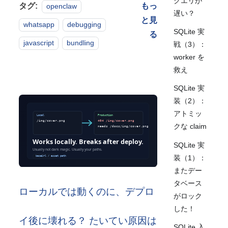
クエリが
タグ:
もっ
openclaw
遅い？
と見
whatsapp
debugging
SQLite 実
る
javascript
bundling
戦（3）：
worker を
救え
SQLite 実
装（2）：
アトミッ
クな claim
SQLite 実
装（1）：
またデー
タベース
ローカルでは動くのに、デプロ
がロック
した！
イ後に壊れる？ たいてい原因は
SQLite 入