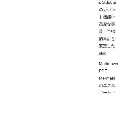
s Sidebar
のカウン
ト機能の
高度な実
装：再帰
的集計と
安定した
slug
Markdown
PDF
Mermaid
のエクス
ポートエ
ラー修正
ローカル
オープンソースプロジェクト
·
論文ノート
では動く
のに、デ
·
ブログ
·
利用規約
·
プライバシーポリ