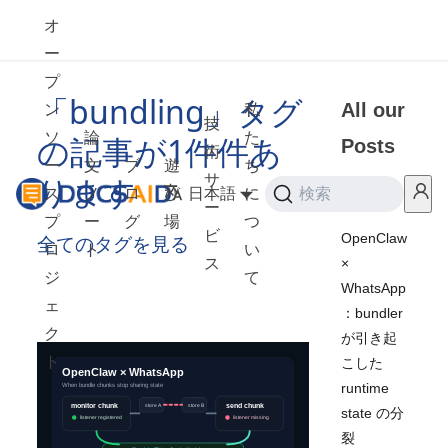
オ
ー
プ
「bundling」タグ
All our
ン
私
技
ソ
論
た
の記事が1件件あ
Posts
術
ー
文
ブ
遊
ち
ります
サ
ス
ノ
ロ
び
日本語
に
検索
2026
ー
プ
ー
グ
場
つ
ビ
OpenClaw
全てのタグを見る
ロ
ト
い
×
ス
ジ
て
WhatsApp
ェ
：bundler
ク
が引き起
ト
こした
runtime
state の分
裂