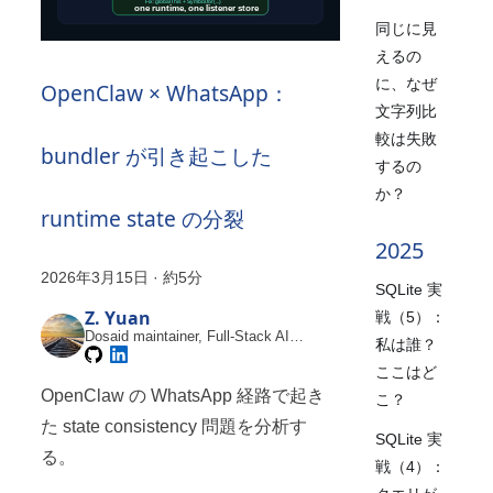
同じに見
えるの
に、なぜ
OpenClaw × WhatsApp：
文字列比
較は失敗
bundler が引き起こした
するの
か？
runtime state の分裂
2025
2026年3月15日
·
約5分
SQLite 実
Z. Yuan
戦（5）：
Dosaid maintainer, Full-Stack AI
私は誰？
Engineer
ここはど
OpenClaw の WhatsApp 経路で起き
こ？
た state consistency 問題を分析す
SQLite 実
る。
戦（4）：