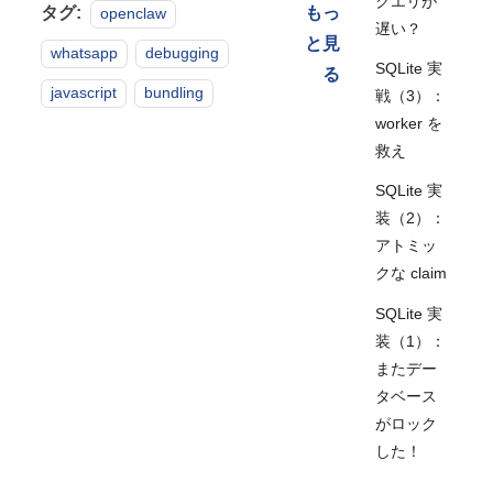
クエリが
タグ:
もっ
openclaw
遅い？
と見
whatsapp
debugging
SQLite 実
る
javascript
bundling
戦（3）：
worker を
救え
SQLite 実
装（2）：
アトミッ
クな claim
SQLite 実
装（1）：
またデー
タベース
がロック
した！
SQLite 入