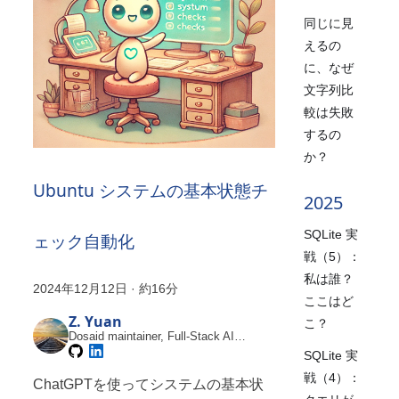
同じに見
えるの
に、なぜ
文字列比
較は失敗
するの
か？
Ubuntu システムの基本状態チ
2025
SQLite 実
ェック自動化
戦（5）：
私は誰？
2024年12月12日
·
約16分
ここはど
Z. Yuan
こ？
Dosaid maintainer, Full-Stack AI
Engineer
SQLite 実
戦（4）：
ChatGPTを使ってシステムの基本状