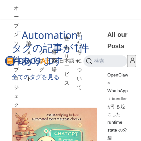
オ
ー
プ
「Automation」
All our
ン
私
技
ソ
論
た
タグの記事が1件
Posts
術
ー
文
ブ
遊
ち
件あります
サ
ス
ノ
ロ
び
日本語
に
検索
2026
ー
プ
ー
グ
場
つ
ビ
OpenClaw
全てのタグを見る
ロ
ト
い
×
ス
ジ
て
WhatsApp
ェ
：bundler
ク
が引き起
ト
こした
runtime
state の分
裂