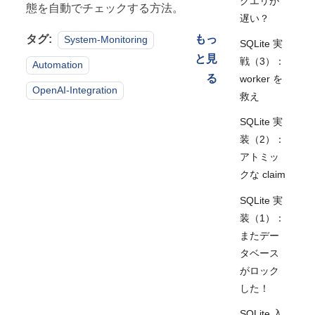
クエリが
態を自動でチェックする方法。
遅い？
タグ:
もっ
System-Monitoring
SQLite 実
と見
戦（3）：
Automation
る
worker を
OpenAI-Integration
救え
SQLite 実
装（2）：
アトミッ
クな claim
SQLite 実
装（1）：
またデー
タベース
がロック
した！
SQLite 入