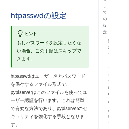
し
て
htpasswdの設定
の
設
定
ヒント
設
もしパスワードを設定したくな
定
い場合、この手順はスキップで
フ
きます。
ァ
イ
ル
htpasswdはユーザー名とパスワード
の
を保存するファイル形式で、
作
pypiserverはこのファイルを使ってユ
成
ーザー認証を行います。これは簡単
S
で有効な方法であり、pypiserverのセ
y
s
キュリティを強化する手段となりま
t
す。