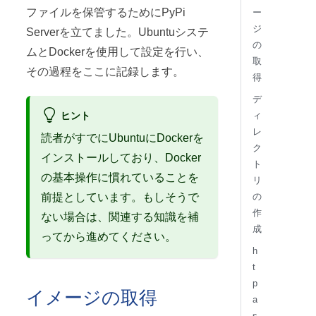
ファイルを保管するためにPyPi
ー
ジ
Serverを立てました。Ubuntuシステ
の
ムとDockerを使用して設定を行い、
取
その過程をここに記録します。
得
デ
ヒント
ィ
レ
読者がすでにUbuntuにDockerを
ク
インストールしており、Docker
ト
の基本操作に慣れていることを
リ
の
前提としています。もしそうで
作
ない場合は、関連する知識を補
成
ってから進めてください。
h
t
p
イメージの取得
a
s