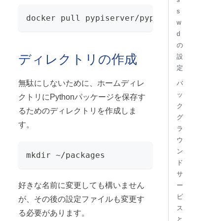
s
docker pull pypiserver/pypiserver:lates
w
d
の
ディレクトリの作成
設
定
無駄にしないために、ホームディレ
バ
ッ
クトリにPythonパッケージを保存す
ク
るためのディレクトリを作成しま
グ
す。
ラ
ウ
ン
mkdir ~/packages
ド
サ
好きな名前に変更しても構いません
ー
ビ
が、その後の設定ファイルも変更す
ス
る必要があります。
と