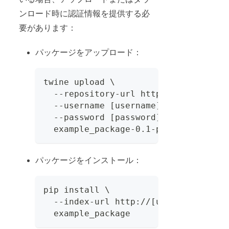
ンロード時に認証情報を提供する必
要があります：
パッケージをアップロード：
twine upload \
  --repository-url http://localhost:
  --username [username] \
  --password [password] \
  example_package-0.1-py3-none-any.w
パッケージをインストール：
pip install \
  --index-url http://[username]:[pas
  example_package