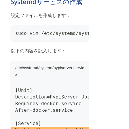
Systemdサービスの作成
設定ファイルを作成します：
sudo vim /etc/systemd/system/pypiserver
以下の内容を記入します：
/etc/systemd/system/pypiserver.servic
e
[Unit]
Description=PypiServer Docker Compose
Requires=docker.service
After=docker.service
[Service]