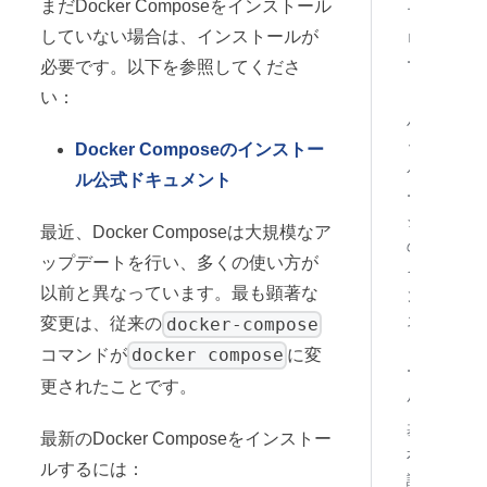
まだDocker Composeをインストール
プ
していない場合は、インストールが
ロ
ー
必要です。以下を参照してくださ
ド
い：
パ
ッ
Docker Composeのインストー
ケ
ル公式ドキュメント
ー
ジ
最近、Docker Composeは大規模なア
の
ップデートを行い、多くの使い方が
イ
以前と異なっています。最も顕著な
ン
ス
docker-compose
変更は、従来の
ト
docker compose
コマンドが
に変
ー
更されたことです。
ル
基
最新のDocker Composeをインストー
本
ルするには：
認