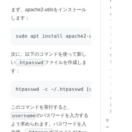
e
m
まず、apache2-utilsをインストール
d
します：
サ
ー
ビ
sudo apt install apache2-utils
ス
の
次に、以下のコマンドを使って新し
作
成
.htpasswd
い
ファイルを作成しま
サ
す：
ー
ビ
htpasswd -c ~/.htpasswd [username]
ス
の
起
このコマンドを実行すると、
動
username
のパスワードを入力する
サ
よう求められます。パスワードを入
ー