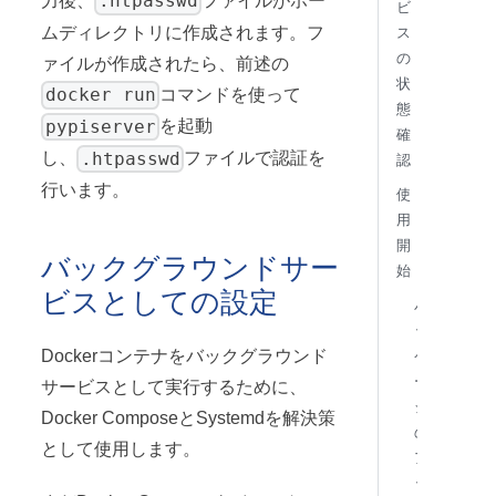
.htpasswd
力後、
ファイルがホー
ビ
ムディレクトリに作成されます。フ
ス
の
ァイルが作成されたら、前述の
状
docker run
コマンドを使って
態
pypiserver
を起動
確
.htpasswd
し、
ファイルで認証を
認
行います。
使
用
開
バックグラウンドサー
始
ビスとしての設定
パ
ッ
Dockerコンテナをバックグラウンド
ケ
ー
サービスとして実行するために、
ジ
Docker ComposeとSystemdを解決策
の
として使用します。
ア
ッ