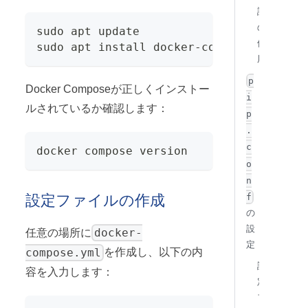
証
の
sudo apt update
使
sudo apt install docker-compose-plugin
用
p
Docker Composeが正しくインストー
i
ルされているか確認します：
p
.
c
docker compose version
o
n
設定ファイルの作成
f
の
設
docker-
任意の場所に
定
compose.yml
を作成し、以下の内
設
容を入力します：
定
フ