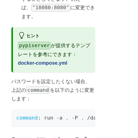
"18080:8080"
ば、
に変更でき
ます。
ヒント
pypiserver
が提供するテンプ
レートを参考にできます：
docker-compose.yml
パスワードを設定したくない場合、
command
上記の
を以下のように変更
します：
command
:
 run 
-
a . 
-
P . /data/packages 
-