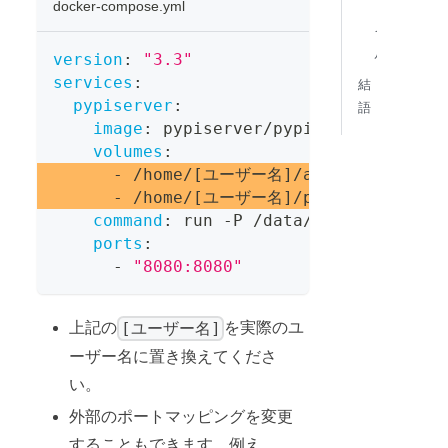
docker-compose.yml
ァ
イ
ル
version
:
"3.3"
services
:
結
pypiserver
:
語
image
:
 pypiserver/pypiserver
:
latest
volumes
:
-
 /home/
[
ユーザー名
]
/auth
:
/data/aut
-
 /home/
[
ユーザー名
]
/packages
:
/data
command
:
 run 
-
P /data/auth/.htpassw
ports
:
-
"8080:8080"
[ユーザー名]
上記の
を実際のユ
ーザー名に置き換えてくださ
い。
外部のポートマッピングを変更
することもできます。例え