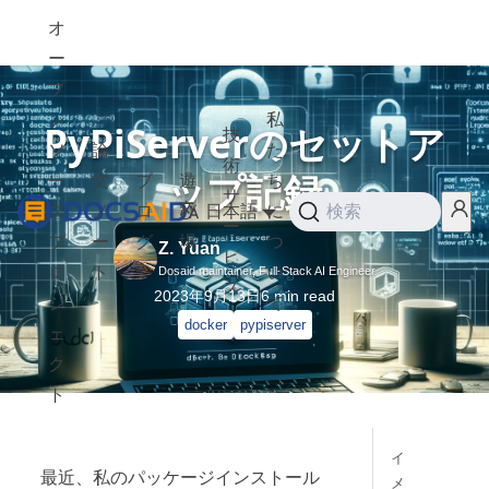
オ
ー
プ
ン
私
PyPiServerのセットア
技
ソ
論
た
術
ップ記録
ー
文
ブ
遊
ち
サ
ス
ノ
ロ
び
日本語
に
検索
ー
プ
ー
グ
場
つ
Z. Yuan
ビ
ロ
ト
い
Dosaid maintainer, Full-Stack AI Engineer
ス
2023年9月13日
6
min read
ジ
て
docker
pypiserver
ェ
ク
ト
イ
最近、私のパッケージインストール
メ