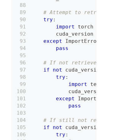
# Attempt to retrieve CUDA ver
try
:
import
 torch
        cuda_version 
=
 torch
.
versi
except
 ImportError
:
pass
# If not retrieved via PyTorch
if
not
 cuda_version
:
try
:
import
 tensorflow 
as
 t
            cuda_version 
=
 tf
.
vers
except
 ImportError
:
pass
# If still not retrieved, try 
if
not
 cuda_version
:
try
: