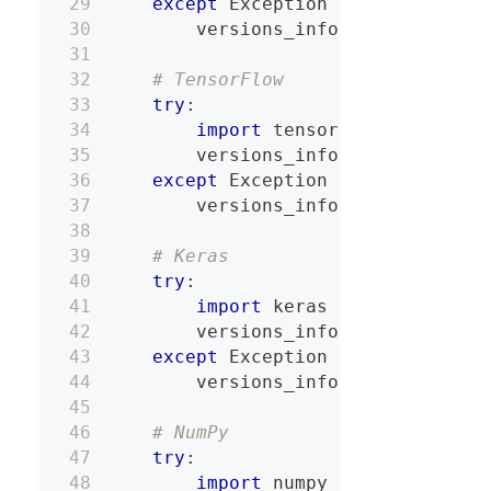
except
 Exception 
as
 e
:
        versions_info
[
"PyTorch Lig
# TensorFlow
try
:
import
 tensorflow 
as
 tf
        versions_info
[
"TensorFlow 
except
 Exception 
as
 e
:
        versions_info
[
"TensorFlow 
# Keras
try
:
import
 keras
        versions_info
[
"Keras Versi
except
 Exception 
as
 e
:
        versions_info
[
"Keras Error
# NumPy
try
:
import
 numpy 
as
 np