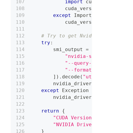
import
 cupy
            cuda_version 
=
 cupy
.
cu
except
 ImportError
:
            cuda_version 
=
"Error:
# Try to get Nvidia driver ver
try
:
        smi_output 
=
 subprocess
.
ch
"nvidia-smi"
,
"--query-gpu=driver_ve
"--format=csv,noheader
]
)
.
decode
(
"utf-8"
)
.
strip
(
)
        nvidia_driver_version 
=
 sm
except
 Exception 
as
 e
:
        nvidia_driver_version 
=
f"
return
{
"CUDA Version"
:
 cuda_versi
"NVIDIA Driver Version"
:
 n
}