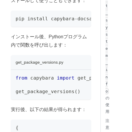
ストールして使うこともできます：
t
_
pip install capybara-docsaid
s
y
s
インストール後、Pythonプログラム
t
内で関数を呼び出します：
e
m
get_package_versions.py
_
i
n
from
 capybara 
import
 get_package_versio
f
get_package_versions
(
)
o
の
使
実行後、以下の結果が得られます：
用
注
{
意