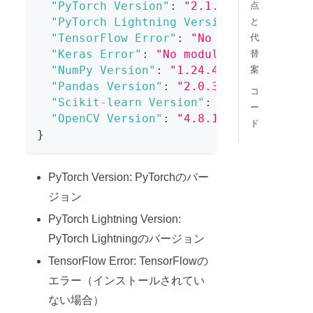
"PyTorch Version"
:
"2.1.1+cu121"
,
点
"PyTorch Lightning Version"
:
"2.1.2"
,
と
"TensorFlow Error"
:
"No module named 
代
"Keras Error"
:
"No module named 'kera
替
"NumPy Version"
:
"1.24.4"
,
案
"Pandas Version"
:
"2.0.3"
,
コ
"Scikit-learn Version"
:
"1.3.2"
,
ー
"OpenCV Version"
:
"4.8.1"
ド
}
PyTorch Version: PyTorchのバー
ジョン
PyTorch Lightning Version:
PyTorch Lightningのバージョン
TensorFlow Error: TensorFlowの
エラー（インストールされてい
ない場合）