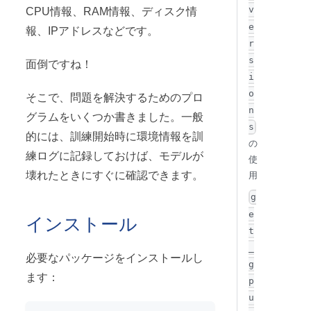
v
CPU情報、RAM情報、ディスク情
e
報、IPアドレスなどです。
r
s
面倒ですね！
i
o
そこで、問題を解決するためのプロ
n
グラムをいくつか書きました。一般
s
的には、訓練開始時に環境情報を訓
の
練ログに記録しておけば、モデルが
使
壊れたときにすぐに確認できます。
用
g
e
インストール
t
_
必要なパッケージをインストールし
g
ます：
p
u