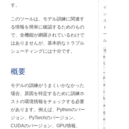
す。
イ
ン
このツールは、モデル訓練に関連す
ス
る情報を簡単に確認するためのもの
ト
ー
で、全機能が網羅されているわけで
ル
はありませんが、基本的なトラブル
g
シューティングには十分です。
e
t
概要
_
p
a
モデルの訓練がうまくいかなかった
c
場合、原因を特定するために訓練ホ
k
ストの環境情報をチェックする必要
a
があります。例えば、Pythonのバー
g
ジョン、PyTorchのバージョン、
e
CUDAのバージョン、GPU情報、
_