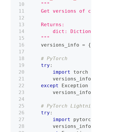
"""
    Get versions of commonly used 
    Returns:
        dict: Dictionary containin
    """
    versions_info 
=
{
}
# PyTorch
try
:
import
 torch
        versions_info
[
"PyTorch Ver
except
 Exception 
as
 e
:
        versions_info
[
"PyTorch Err
# PyTorch Lightning
try
:
import
 pytorch_lightning 
a
        versions_info
[
"PyTorch Lig