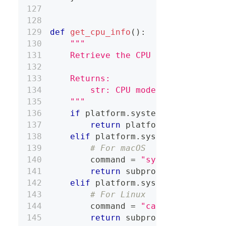
def
get_cpu_info
(
)
:
"""
    Retrieve the CPU model name ba
    Returns:
        str: CPU model name or "N/
    """
if
 platform
.
system
(
)
==
"Windo
return
 platform
.
processor
(
elif
 platform
.
system
(
)
==
"Dar
# For macOS
        command 
=
"sysctl -n machd
return
 subprocess
.
check_ou
elif
 platform
.
system
(
)
==
"Lin
# For Linux
        command 
=
"cat /proc/cpuin
return
 subprocess
.
check_ou