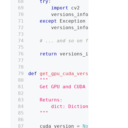
try
:
import
 cv2
        versions_info
[
"OpenCV Vers
except
 Exception 
as
 e
:
        versions_info
[
"OpenCV Erro
# ... and so on for any other 
return
 versions_info
def
get_gpu_cuda_versions
(
)
:
"""
    Get GPU and CUDA versions usin
    Returns:
        dict: Dictionary containin
    """
    cuda_version 
=
None