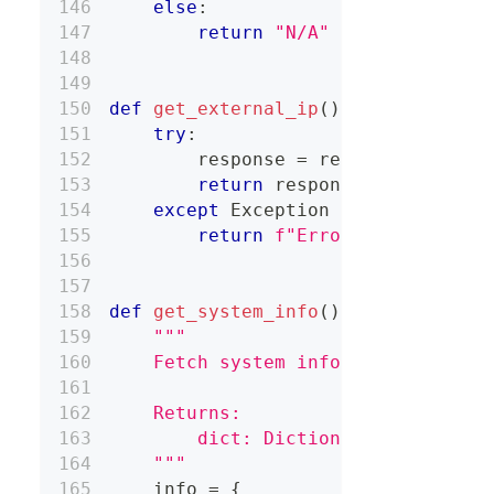
else
:
return
"N/A"
def
get_external_ip
(
)
:
try
:
        response 
=
 requests
.
get
(
"h
return
 response
.
json
(
)
[
"or
except
 Exception 
as
 e
:
return
f"Error obtaining I
def
get_system_info
(
)
:
"""
    Fetch system information like 
    Returns:
        dict: Dictionary containin
    """
    info 
=
{