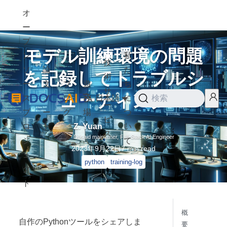
オ
ー
プ
モデル訓練環境の問題
ン
私
技
を記録してトラブルシ
ソ
論
た
術
ー
文
ブ
遊
ち
サ
ューティング
ス
ノ
ロ
び
日本語
に
検索
ー
プ
ー
グ
場
つ
ビ
ロ
ト
い
Z. Yuan
ス
Dosaid maintainer, Full-Stack AI Engineer
ジ
て
2023年9月22日
7
min read
ェ
python
training-log
ク
ト
概
自作のPythonツールをシェアしま
要