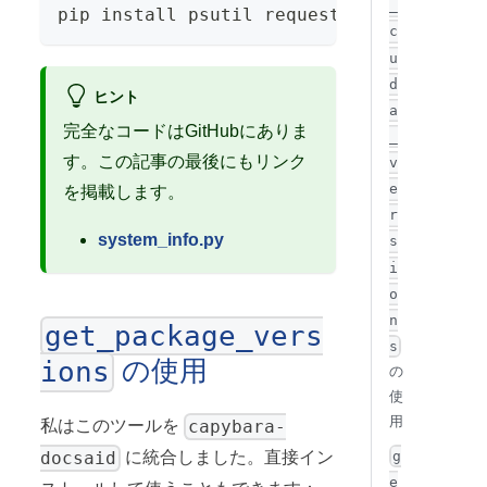
_
pip install psutil requests
c
u
d
ヒント
a
完全なコードはGitHubにありま
_
す。この記事の最後にもリンク
v
e
を掲載します。
r
system_info.py
s
i
o
n
get_package_vers
s
の使用
ions
の
使
用
capybara-
私はこのツールを
docsaid
に統合しました。直接イン
g
e