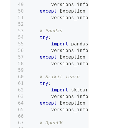
        versions_info
[
"NumPy Versi
except
 Exception 
as
 e
:
        versions_info
[
"NumPy Error
# Pandas
try
:
import
 pandas 
as
 pd
        versions_info
[
"Pandas Vers
except
 Exception 
as
 e
:
        versions_info
[
"Pandas Erro
# Scikit-learn
try
:
import
 sklearn
        versions_info
[
"Scikit-lear
except
 Exception 
as
 e
:
        versions_info
[
"Scikit-lear
# OpenCV