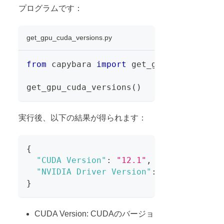
プログラムです：
get_gpu_cuda_versions.py
from
 capybara 
import
 get_gpu_cuda_versi
get_gpu_cuda_versions
(
)
実行後、以下の結果が得られます：
{
"CUDA Version"
:
"12.1"
,
"NVIDIA Driver Version"
:
"535.129.03"
}
CUDA Version: CUDAのバージョ