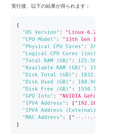
実行後、以下の結果が得られます：
{
"OS Version"
:
"Linux-6.2.0-37-generic
"CPU Model"
:
"13th Gen Intel(R) Core(
"Physical CPU Cores"
:
24
,
"Logical CPU Cores (incl. hyper-threa
"Total RAM (GB)"
:
125.56
,
"Available RAM (GB)"
:
110.9
,
"Disk Total (GB)"
:
1832.21
,
"Disk Used (GB)"
:
188.94
,
"Disk Free (GB)"
:
1550.12
,
"GPU Info"
:
"NVIDIA GeForce RTX 4090"
"IPV4 Address"
:
[
"192.168.---.---"
]
,
"IPV4 Address (External)"
:
"---.---.-
"MAC Address"
:
[
"--.--.--.--.--.--"
]
}