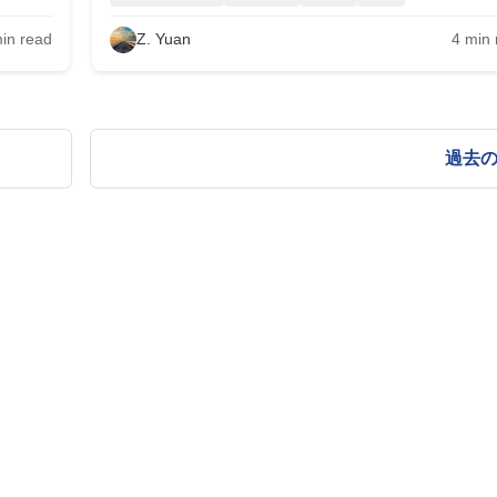
in read
Z. Yuan
4
min 
過去
クト
·
論文ノート
·
ブログ
·
利用規約
·
プライバシーポリシ