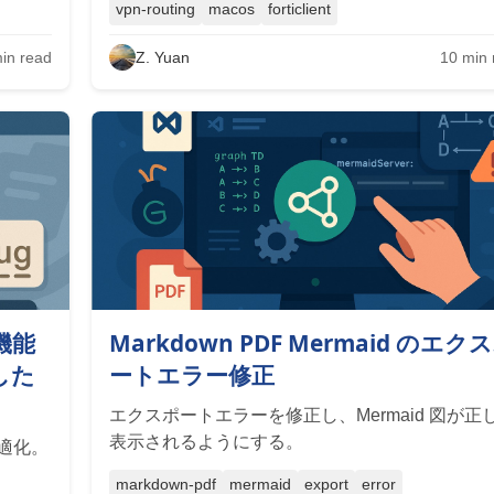
vpn-routing
macos
forticlient
in read
Z. Yuan
10
min 
ト機能
Markdown PDF Mermaid のエク
した
ートエラー修正
エクスポートエラーを修正し、Mermaid 図が正
表示されるようにする。
最適化。
markdown-pdf
mermaid
export
error