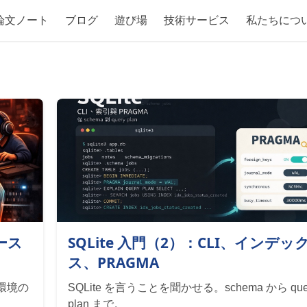
論文ノート
ブログ
遊び場
技術サービス
私たちにつ
ース
SQLite 入門（2）：CLI、インデッ
ス、PRAGMA
r 環境の
SQLite を言うことを聞かせる。schema から que
plan まで。