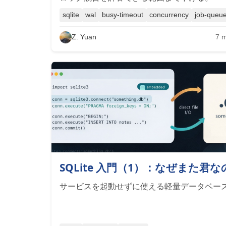
sqlite
wal
busy-timeout
concurrency
job-queu
Z. Yuan
7
m
SQLite 入門（1）：なぜまた君な
サービスを起動せずに使える軽量データベー