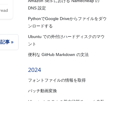
Amazon SES における Namecheap の
DNS 設定
read
PythonでGoogle Driveからファイルをダウ
ンロードする
Ubuntu での外付けハードディスクのマウ
の記事
ント
便利な GitHub Markdown の文法
2024
フォントファイルの情報を取得
バッチ動画変換
Ubuntu システムの基本状態チェック自動
化
DocusaurusのDocsに著者情報を追加する
ー
·
著者になる
·
作業日誌
グラフ畳み込みネットワークの概要