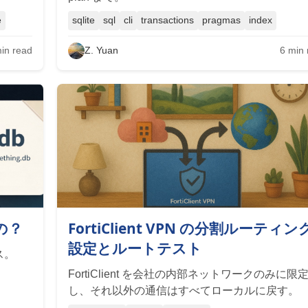
e
sqlite
sql
cli
transactions
pragmas
index
in read
Z. Yuan
6
min 
の？
FortiClient VPN の分割ルーティン
設定とルートテスト
ス。
FortiClient を会社の内部ネットワークのみに限
し、それ以外の通信はすべてローカルに戻す。